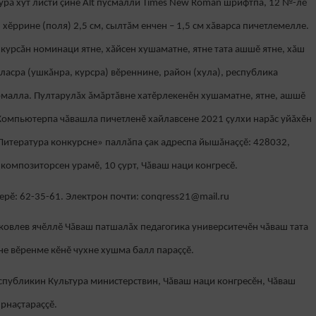
рă хут листи çине Alt пусмалли Times New Roman шрифтпа, 12 №-лĕ
хĕррине (поля) 2,5 см, сылтăм енчен – 1,5 см хăварса пичетлемелле.
курсăн номинаци ятне, хăйсен хушаматне, ятне тата ашшĕ ятне, хăш
ласра (ушкăнра, курсра) вĕреннине, район (хула), республика
ырмалла. Пултарулăх ăмăртăвне хатĕрлекенěн хушаматне, ятне, ашшĕ
 Компьютерпа чăвашла пичетленĕ хайлавсене 2021 çулхи нарăс уйăхĕн
Литература конкурсне» паллăпа çак адреспа йышăнаççĕ: 428032,
омпозиторсен урамĕ, 10 çурт, Чăваш наци конгресĕ.
рӗ: 62-35-61. Электрон почти: conqress21@mail.ru
ковлев ячĕллĕ Чăваш патшалăх педагогика университечĕн чăваш тата
е вĕренме кĕнĕ чухне хушма балл параççĕ.
спубликин Культура министерствин, Чăваш наци конгресĕн, Чăваш
рнаçтараççĕ.