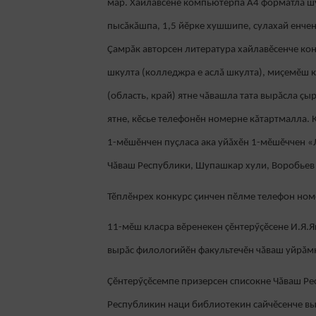
мар. Хайлавсене компьютерпа А4 форматлă шу
пысăкăшпа, 1,5 йĕрке хушшипе, сулахай енчен 
Çамрăк авторсен литература хайлавĕсенче кон
шкулта (колледжра е аслă шкулта), миçемĕш к
(область, край) ятне чăвашла тата вырăсла ç
ятне, кĕсье телефонĕн номерне кăтартмалла.
1-мĕшĕнчен пуçласа ака уйăхĕн 1-мĕшĕччен «
Чăваш Республики, Шупашкар хули, Воробьев к
Тӗплӗнрех конкурс çинчен пӗлме телефон номе
11-мĕш класра вĕренекен çĕнтерӳçĕсене И.Я.Я
вырăс филологийĕн факультечĕн чăваш уйрăмн
Çĕнтерӳçĕсемпе призерсен списокне Чăваш Ре
Республикин наци библиотекин сайчĕсенче вы