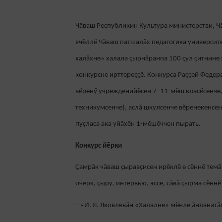
Чăваш Республикин Культура министерстви, Ч
ячĕллĕ Чăваш патшалăх педагогика университе
халăхне» халала çырнăранпа 100 çул çитнине
конкурсне ирттереççĕ. Конкурса Раççей Феде
вĕренӳ учрежденийĕсен 7–11-мӗш класӗсенче
техникумсенче), аслă шкулсенче вӗренекенсен
пуçласа ака уйăхĕн 1-мĕшĕччен пырать.
Конкурс йĕрки
Çамрăк чăваш çыравçисен ирĕклĕ е сĕннĕ темă
очерк, çыру, интервью, эссе, сăвă çырма сĕннĕ
– «И. Я. Яковлевăн «Халалне» мĕнле ăнланатă