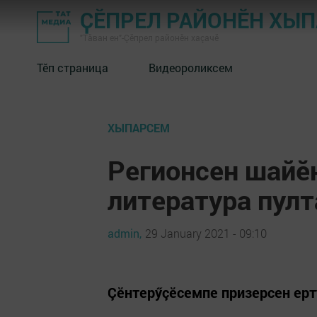
ҪӖПРЕЛ РАЙОНӖН ХЫ
"Тӑван ен"-Çĕпрел районĕн хаçачӗ
Тӗп страница
Видеороликсем
ХЫПАРСЕМ
Регионсен шайӗ
литература пулт
admin,
29 January 2021 - 09:10
Çĕнтерӳçĕсемпе призерсен ерт