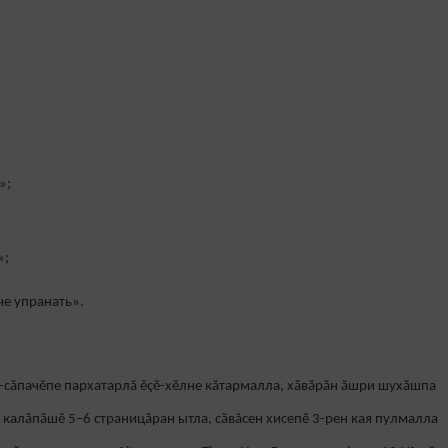
»;
»;
че упранать».
н-сăпачĕпе пархатарлă ĕçĕ-хĕлне кăтармалла, хăвăрăн ăшри шухăшпа
 калăпăшĕ 5–6 страницăран ытла, сăвăсен хисепĕ 3-рен кая пулмалла