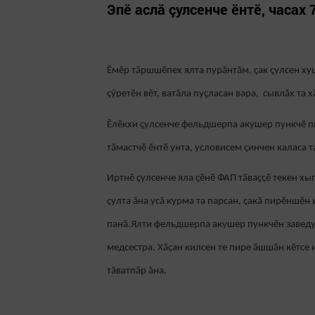
Эпӗ аслă çулсенче ӗнтӗ, часах 7
Ӗмӗр тăршшӗпех ялта пурӑнтăм, ҫак çулсен ху
çӳретӗн вӗт, ватӑла пуçласан вара, сывлӑх та 
Ӗлӗкхи ҫулсенче фельдшерпа акушер пункчӗ пи
тăмастчӗ ӗнтӗ унта, условисем çинчен каласа 
Иртнӗ ҫулсенче яла ҫӗнӗ ФАП тăваççӗ текен хып
çулта ăна усă курма та парсан, çакă пирӗншӗн 
панă.Ялти фельдшерпа акушер пункчӗн завед
медсестра. Хӑҫан килсен те пире ӑшшӑн кӗтсе 
тăватпăр ăна.