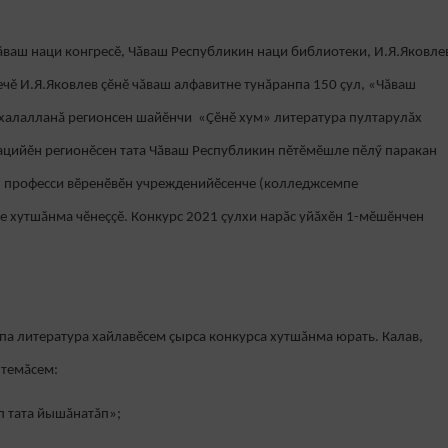
ăваш наци конгресĕ, Чăваш Республикин наци библиотеки, И.Я.Яковле
чĕ И.Я.Яковлев çĕнĕ чăваш алфавитне тунăранпа 150 çул, «Чăваш
 халалланă регионсен шайĕнчи «Çĕнĕ хум» литература пултарулăх
рацийĕн регионĕсен тата Чăваш Республикин пĕтĕмĕшле пĕлӳ паракан
, професси вӗренӗвӗн учрежденийӗсенче (колледжсемпе
е хутшăнма чĕнеççĕ. Конкурс 2021 çулхи нарăс уйăхĕн 1-мĕшĕнчен
па литература хайлавĕсем çырса конкурса хутшăнма юрать. Калав,
 темăсем:
п тата йышăнатăп»;