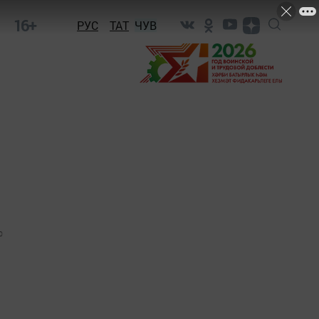
16+
РУС
ТАТ
ЧУВ
0