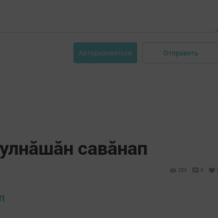
Отправить
Авторизоваться
пулнăшăн савăнап
253
0