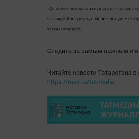
«Çĕнĕ хум» литература пултарулăх конкурсĕн
чыслаççĕ. Конкурса хутшăннисене пурне те се
хавхалантараççĕ.
Следите за самым важным и 
Читайте новости Татарстана 
https://max.ru/tatmedia