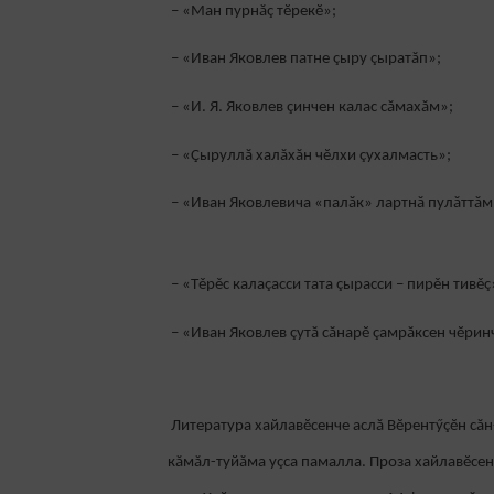
– «Ман пурнăç тĕрекĕ»;
– «Иван Яковлев патне çыру çыратăп»;
– «И. Я. Яковлев çинчен калас сăмахăм»;
– «Çыруллă халăхăн чĕлхи çухалмасть»;
– «Иван Яковлевича «палăк» лартнă пулăттăм
– «Тěрěс калаçасси тата çырасси – пирěн тивěç
– «Иван Яковлев çутă сăнарĕ çамрăксен чĕрин
Литература хайлавĕсенче аслă Вĕрентӳçĕн сă
кăмăл-туйăма уçса памалла. Проза хайлавĕсен