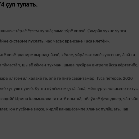
4 ҫул тулать.
шшинче тӗрлӗ ӗҫсем пурнӑҫлама тӳрӗ килчӗ. Ҫамрӑк чухне чупса
хăйне систерме пуҫлать, час-часах врачсене «аса илетӗн».
тӗ кивӗ зданире вырнаҫнӑччӗ, хӗлле, уйрӑмах сивӗ кунсенче, ӑшӑ та
та тăмастăп, шывӗ кӗмен-тухман, шыва пусăран витрепе ăсса кӗртетчӗç.
ара илтсен ял халăхӗ те, эпӗ те питӗ савӑнтăмăр. Туса пӗтерсе, 2020
икӗ хут уяв пулчӗ. Кунта пӳлӗмсем ҫутӑ, ӑшӑ, мӗнпур условисене те тус
ующийӗ Ирина Калмыкова та питӗ опытлӑ, пӗлӳллӗ фельдшер, чӑн-чӑн
илет, юн пусӑмне виҫсе, кирлӗ канашӗсемпе яланах пулӑшать. Тав