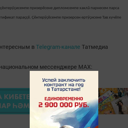
 çĕнтерӳçисемпе призерĕсене дипломсемпе хаклă парнесем парса
ртификат параççĕ. Çĕнтерӳçĕсемпе призерсен ертӳçисене Тав хучĕпе
интересным в
Telegram-канале
Татмедиа
в национальном мессенджере MАХ: