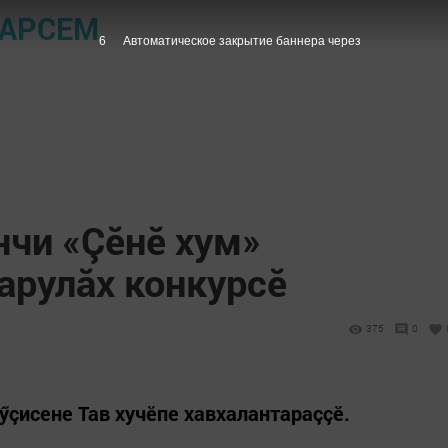
ПАРСЕМ
5
Автоматическое закрытие баннера через
нчи «Çĕнĕ хум»
арулăх конкурсĕ
375
0
ӳçисене Тав хучĕпе хавхалантараççĕ.