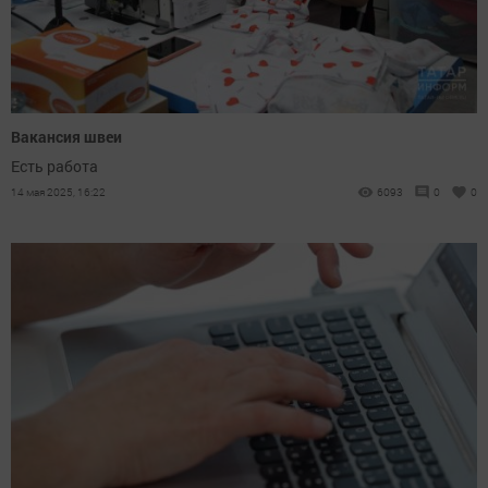
Вакансия швеи
Есть работа
14 мая 2025, 16:22
6093
0
0