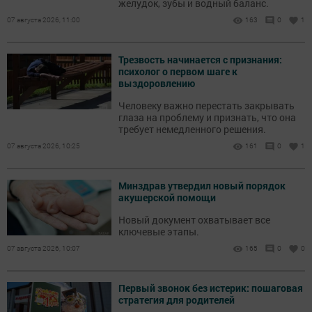
желудок, зубы и водный баланс.
07 августа 2026, 11:00
163
0
1
Трезвость начинается с признания:
психолог о первом шаге к
выздоровлению
Человеку важно перестать закрывать
глаза на проблему и признать, что она
требует немедленного решения.
07 августа 2026, 10:25
161
0
1
Минздрав утвердил новый порядок
акушерской помощи
Новый документ охватывает все
ключевые этапы.
07 августа 2026, 10:07
165
0
0
Первый звонок без истерик: пошаговая
стратегия для родителей