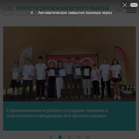
НОВОСТИ ДРОЖЖАНОВСКОГО РАЙОНА
16+
1
Автоматическое закрытие баннера через
Газета "Туган як" - Дрожжановский район
Спортивный дух и азарт: ветераны Дрожжановского
района сразились в волейболе