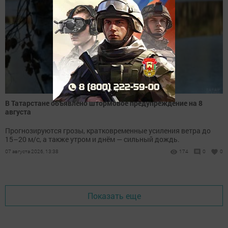
В Татарстане объявлено штормовое предупреждение на 8
августа
Прогнозируются грозы, кратковременные усиления ветра до
15–20 м/с, а также утром и днём — сильный дождь.
07 августа 2026, 13:38
174
0
0
Показать еще