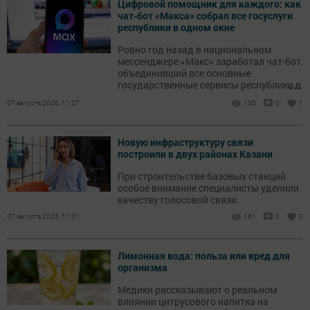
Цифровой помощник для каждого: как
чат-бот «Макса» собрал все госуслуги
республики в одном окне
Ровно год назад в национальном
мессенджере «Макс» заработал чат-бот,
объединивший все основные
...
государственные сервисы республики в
одном окне.
07 августа 2026, 11:27
150
0
1
Новую инфраструктуру связи
построили в двух районах Казани
При строительстве базовых станций
особое внимание специалисты уделили
качеству голосовой связи.
07 августа 2026, 11:01
161
0
0
Лимонная вода: польза или вред для
организма
Медики рассказывают о реальном
влиянии цитрусового напитка на