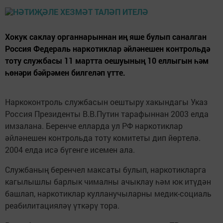
Хокук саклау органнарыннан иң яше булып саналган
Россия Федераль наркотиклар әйләнешен контрольдә
тоту службасы 11 мартта оешуының 10 еллыгын һәм
һөнәри бәйрәмен билгеләп үтте.
Наркоконтроль службасын оештыру хакындагы Указ
Россия Президенты В.В.Путин тарафыннан 2003 елда
имзалана. Беренче елларда ул РФ наркотиклар
әйләнешен контрольда тоту комитеты дип йөртелә.
2004 елда исә бүгенге исемен ала.
Службаның беренчел максаты булып, наркотикларга
кагылышлы барлык чималны ачыклау һәм юк итүдән
башлап, наркотиклар кулланучыларны медик-социаль
реабилитацияләү үткәрү тора.