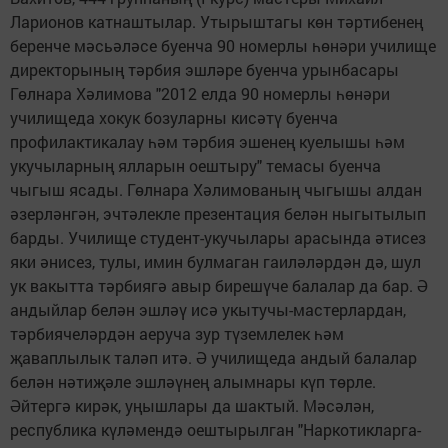
Ларионов катнаштылар. Утырыштагы көн тәртибенең
беренче мәсьәләсе буенча 90 номерлы һөнәри училище
директорының тәрбия эшләре буенча урынбасары
Гөлнара Хәлимова "2012 елда 90 номерлы һөнәри
училищеда хокук бозуларны кисәтү буенча
профилактикалау һәм тәрбия эшенең куелышы һәм
укучыларның ялларын оештыру" темасы буенча
чыгыш ясады. Гөлнара Хәлимованың чыгышы алдан
әзерләнгән, эчтәлекле презентация белән ныгытылып
барды. Училище студент-укучылары арасында әтисез
яки әнисез, тулы, имин булмаган гаиләләрдән дә, шул
ук вакытта тәрбиягә авыр бирешүче балалар да бар. Ә
андыйлар белән эшләү исә укытучы-мастерлардан,
тәрбиячеләрдән аеруча зур түземлелек һәм
җаваплылык таләп итә. Ә училищеда андый балалар
белән нәтиҗәле эшләүнең алымнары күп төрле.
Әйтергә кирәк, уңышлары да шактый. Мәсәлән,
республика күләмендә оештырылган "Наркотикларга-