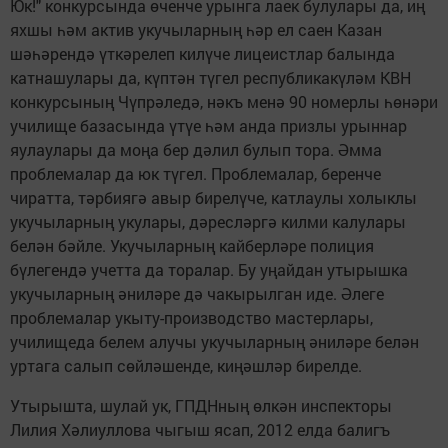
Юк!" конкурсында өченче урынга лаек булулары да, иң
яхшы һәм актив укучыларның һәр ел саен Казан
шәһәрендә үткәрелеп килүче лицеистлар балында
катнашулары да, күптән түгел республикакүләм КВН
конкурсының Чүпрәледә, нәкъ менә 90 номерлы һөнәри
училище базасында үтүе һәм анда призлы урыннар
яулаулары да моңа бер дәлил булып тора. Әмма
проблемалар да юк түгел. Проблемалар, беренче
чиратта, тәрбиягә авыр бирелүче, катлаулы холыклы
укучыларның укулары, дәресләргә килми калулары
белән бәйле. Укучыларның кайберләре полиция
бүлегендә учетта да торалар. Бу уңайдан утырышка
укучыларның әниләре дә чакырылган иде. Әлеге
проблемалар укыту-производство мастерлары,
училищеда белем алучы укучыларның әниләре белән
уртага салып сөйләшенде, киңәшләр бирелде.
Утырышта, шулай ук, ГПДНның өлкән инспекторы
Лилия Хәлиуллова чыгыш ясап, 2012 елда балигъ