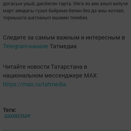
догасын укый, дисбесен тарта. Илгә яз аен алып килүче
март аендагы гүзәл бәйрәме белән без дә аны котлап,
тормышта шатланып яшәвен телибез.
Следите за самым важным и интересным в
Telegram-канале
Татмедиа
Читайте новости Татарстана в
национальном мессенджере MАХ:
https://max.ru/tatmedia
Теги:
ШӘХЕСЛӘР