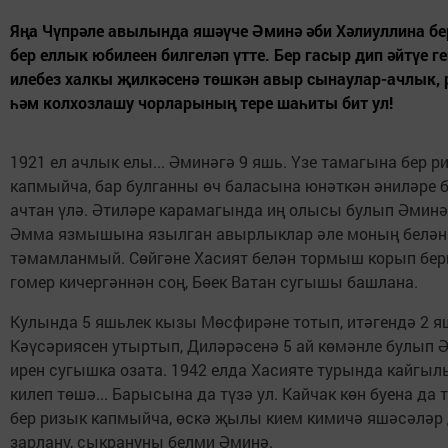
Яңа Чүпрәле авылында яшәүче Әминә әби Хәлиуллина бе
бер еллык юбилеен билгеләп үтте. Бер гасыр дип әйтүе г
илебез халкы җилкәсенә төшкән авыр сынаулар-ачлык,
һәм колхозлашу чорларының тере шаһиты бит ул!
1921 ел ачлык елы... Әминәгә 9 яшь. Үзе тамагына бер р
капмыйча, бар булганны өч баласына юнәткән әниләре 
ачтан үлә. Әтиләре карамагында иң олысы булып Әминә
Әмма язмышына язылган авырлыклар әле моның белән
тәмамланмый. Сөйгәне Хасият белән тормыш корып бер
гомер кичергәннән соң, Бөек Ватан сугышы башлана.
Кулында 5 яшьлек кызы Мөсфирәне тотып, итәгендә 2 я
Кәүсәриясен утыртып, Диләрәсенә 5 ай көмәнле булып 
ирен сугышка озата. 1942 елда Хасияте турында кайгыл
килеп төшә... Барысына да түзә ул. Кайчак көн буена да 
бер ризык капмыйча, өскә җылы кием кимичә яшәсәләр 
зарлану, сыкрануны белми Әминә.