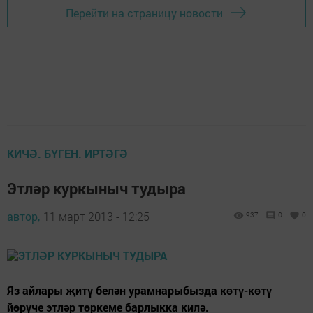
Перейти на страницу новости
КИЧӘ. БҮГЕН. ИРТӘГӘ
Этләр куркыныч тудыра
автор,
11 март 2013 - 12:25
937
0
0
Яз айлары җитү белән урамнарыбызда көтү-көтү
йөрүче этләр төркеме барлыкка килә.