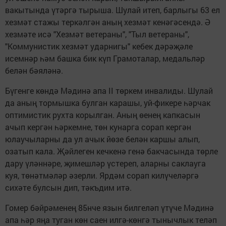
вакытында үтәргә тырыша. Шулай итеп, барлыгы 63 ел
хезмәт стажы теркәлгән аның хезмәт кенәгәсендә. Ә
хезмәте исә "Хезмәт ветераны", "Тыл ветераны",
"Коммунистик хезмәт ударнигы" кебек дәрәҗәле
исемнәр һәм башка бик күп Грамоталар, медальләр
белән бәяләнә.
Бүгенге көндә Мәдинә апа II төркем инвалиды. Шулай
да аның тормышка булган карашы, уй-фикере һәрчак
оптимистик рухта корылган. Аның өенең капкасын
ачып кергән һәркемне, төн кунарга сорап кергән
юлаучыларны да ул ачык йөзе белән каршы алып,
озатып кала. Җәйлеген кечкенә генә бакчасында төрле
дару үләннәре, җимешләр үстереп, аларны саклауга
куя, төнәтмәләр әзерли. Ярдәм сорап килүчеләргә
сихәте булсын дип, тәкъдим итә.
Гомер бәйрәменең 85нче язын билгеләп үтүче Мәдинә
апа һәр яңа туган көн саен илгә-көнгә тынычлык теләп