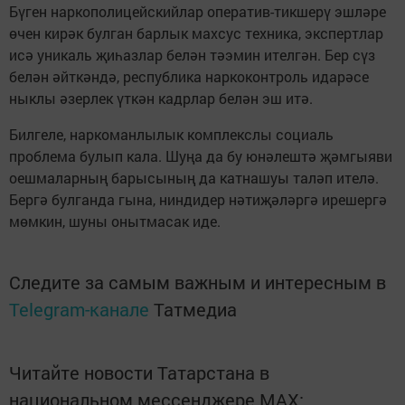
Бүген наркополицейскийлар оператив-тикшерү эшләре
өчен кирәк булган барлык махсус техника, экспертлар
исә уникаль җиһазлар белән тәэмин ителгән. Бер сүз
белән әйткәндә, республика наркоконтроль идарәсе
ныклы әзерлек үткән кадрлар белән эш итә.
Билгеле, наркоманлылык комплекслы социаль
проблема булып кала. Шуңа да бу юнәлештә җәмгыяви
оешмаларның барысының да катнашуы таләп ителә.
Бергә булганда гына, ниндидер нәтиҗәләргә ирешергә
мөмкин, шуны онытмасак иде.
Следите за самым важным и интересным в
Telegram-канале
Татмедиа
Читайте новости Татарстана в
национальном мессенджере MАХ: