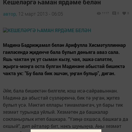
Кешеләргә һаман ярдәме белән
автор,
12 март 2013 - 06:05
1117
0
0
Мәдинә Бәдриҗамал белән Арифулла Хисмәтуллиннар
гаиләсендә җиденче бала булып дөньяга аваз сала.
Яшь чактан ук ут сыман кызу, чая, эшкә сәләтле,
җырга-моңга оста булган Мәдинәне абыстай бишектә
чакта ук: "Бу бала бик эшчән, уңган булыр", дигән.
Әйе, бала бишектән билгеле, кош исә-сайравыннан.
Мәдинә дә абыстай сүзләренчә, бик тә уңган, җитез
булып үсә. Мәктәп еллары тәмамлангач, ул бары тик
хезмәт турында уйлый. Хезмәтен дә башкалар
сокланырлык итеп башкара. "Үзеңә охшаса, башкага да
охшый", дип әйтәләр бит, нәкъ шуныңча. Аны хезмәт