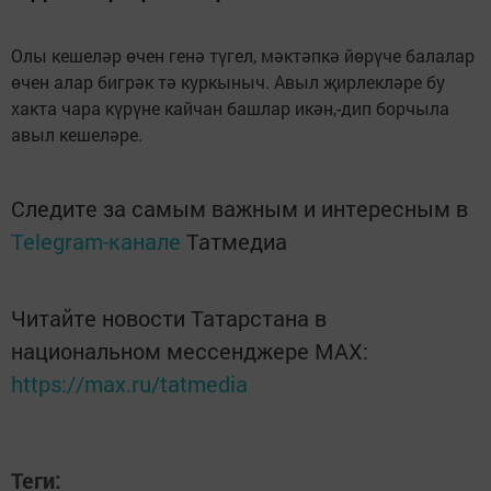
Олы кешеләр өчен генә түгел, мәктәпкә йөрүче балалар
өчен алар бигрәк тә куркыныч. Авыл җирлекләре бу
хакта чара күрүне кайчан башлар икән,-дип борчыла
авыл кешеләре.
Следите за самым важным и интересным в
Telegram-канале
Татмедиа
Читайте новости Татарстана в
национальном мессенджере MАХ:
https://max.ru/tatmedia
Теги: