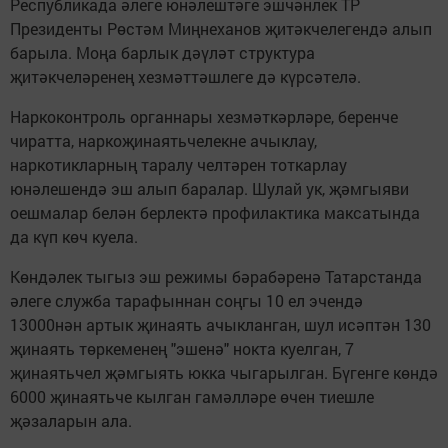
Республикада әлеге юнәлештәге эшчәнлек ТР
Президенты Рөстәм Миңнеханов җитәкчелегендә алып
барыла. Моңа барлык дәүләт структура
җитәкчеләренең хезмәттәшлеге дә күрсәтелә.
Наркоконтроль органнары хезмәткәрләре, беренче
чиратта, наркоҗинаятьчелекне ачыклау,
наркотикларның таралу челтәрен тоткарлау
юнәлешендә эш алып баралар. Шулай ук, җәмгыяви
оешмалар белән берлектә профилактика максатында
да күп көч куела.
Көндәлек тыгыз эш режимы бәрабәренә Татарстанда
әлеге служба тарафыннан соңгы 10 ел эчендә
13000нән артык җинаять ачыкланган, шул исәптән 130
җинаять төркеменең "эшенә" нокта куелган, 7
җинаятьчел җәмгыять юкка чыгарылган. Бүгенге көндә
6000 җинаятьче кылган гамәлләре өчен тиешле
җәзаларын ала.