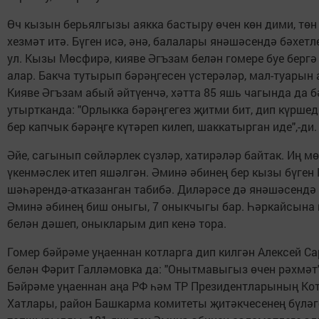
Өч кызын берьялгызы аякка бастыру өчен көн дими, төн
хезмәт итә. Бүген исә, әнә, балалары янәшәсендә бәхетл
ул. Кызы Мөсфирә, кияве Әгъзам белән гомере буе берг
алар. Бакча тутырып бәрәңгесен үстерәләр, мал-туарын
Кияве Әгъзам абый әйтүенчә, хәтта 85 яшь чагында да б
утыртканда: "Орлыкка бәрәңгегез җитми бит, дип күршед
бер капчык бәрәңге күтәреп килеп, шаккатырган иде",-ди.
Әйе, сагынып сөйләрлек сүзләр, хатирәләр байтак. Иң м
үкенмәслек итеп яшәлгән. Әминә әбинең бер кызы бүген
шәһәрендә-атказанган табибә. Диләрәсе дә янәшәсендә 
Әминә әбинең биш оныгы, 7 оныкчыгы бар. Һәркайсына
белән дәшеп, оныкларым дип кенә тора.
Гомер бәйрәме уңаеннан котларга дип килгән Алексей С
белән Фәрит Галләмовка да: "Онытмавыгыз өчен рәхмәт"
Бәйрәме уңаеннан аңа РФ һәм ТР Президентларының Ко
Хатлары, район Башкарма комитеты җитәкчесенең бүләг