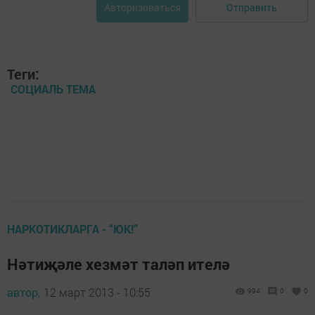
Отправить
Авторизоваться
Теги:
СОЦИАЛЬ ТЕМА
НАРКОТИКЛАРГА - “ЮК!”
Нәтиҗәле хезмәт таләп ителә
автор,
12 март 2013 - 10:55
994
0
0