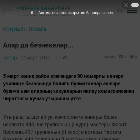
ЧҮПРӘЛЕ ХӘБӘРЛӘРЕ
16+
6
Автоматическое закрытие баннера через
"Туган як" - Чүпрәле районы газетасы
СОЦИАЛЬ ТЕМАГА
Алар да безнекеләр...
автор,
12 март 2013 - 10:59
854
0
0
5 март көнне район үзәгендәге 90 номерлы һөнәри
училище базасында балигъ булмаганнар эшләре
буенча һәм аларның хокукларын яклау комиссиясенең
чираттагы күчмә утырышы үтте.
Утырышта, шулай ук, комиссия членнары белән
берлектә 443 нче группаның (I курс) мастеры Фәрит
Яруллин, 437 группаның (II курс) мастеры Рөстәм
Бахитов, 444 группаның (I курс) мастеры Михаил