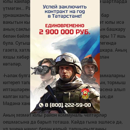
юлы кайларга гына илтмәгән дә, нинди генә шартларда
үтмәгән... Район метеостанциясе читтә
урнашканлыктан, биредә ул хезмәт иткәндә бар
вакытын кырда үткәрә диярлек. Тәүге хезмәт юлы исә
аның саклык банкында инспектор вазифасын башкару
белән бәйле була. Ул вакытта Мәдинәгә нибары 17 яшь
була. Сугыш еллары... Мәдинә апа почта бүлегендә
газета, хатлар тарату кебек җаваплы эш башкара. Аның
яхшы хәбәр алып килүен һәр йортта өмет белән
көтәләр.
-Һәлак булган сугышчылар турында телеграммаларны
китереп тапшыруы иң авыры иде. Якыннарын, тормыш
иптәшләрен югалтып, бар хезмәтне үз җилкәсенә алып
калган хатын-кызларыбызга мәдхия укырлык,-ди
Мәдәнә ханым, сугыш елларын искә алып.
Аның хезмәт юлы район коммуналь челтәрләр
оешмасына да барып тоташа. Кайда гына эшләсә дә,
ул эшенә намус белән карый, тапшырылганны