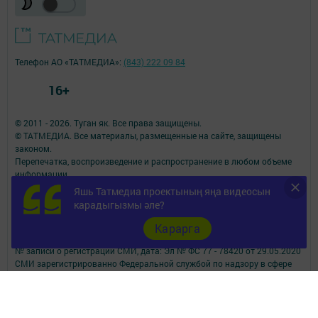
Телефон АО «ТАТМЕДИА»:
(843) 222 09 84
16+
© 2011 - 2026. Туган як. Все права защищены.
© ТАТМЕДИА. Все материалы, размещенные на сайте, защищены
законом.
Перепечатка, воспроизведение и распространение в любом объеме
информации,
размещенной на сайте, возможна только с письменного согласия
Яшь Татмедиа проектының яңа видеосын
редакций СМИ.
карадыгызмы әле?
При поддержке Республиканского агентства по печати и массовым
коммуникациям.
Карарга
Наименование СМИ: Туган як
№ записи о регистрации СМИ, дата: Эл № ФС 77 - 78420 от 29.05.2020
СМИ зарегистрированно Федеральной службой по надзору в сфере
связи,
информационных технологий и массовых коммуникаций
ФИО главного редактора: Фаизова Гулия Вакифовна
Адрес редакции: 422470, Российская Федерация, Республика