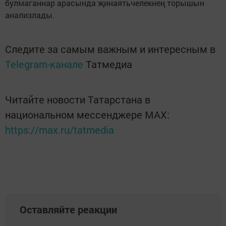
булмаганнар арасында җинаятьчелекнең торышын
анализлады.
Следите за самым важным и интересным в
Telegram-канале
Татмедиа
Читайте новости Татарстана в
национальном мессенджере MАХ:
https://max.ru/tatmedia
Оставляйте реакции