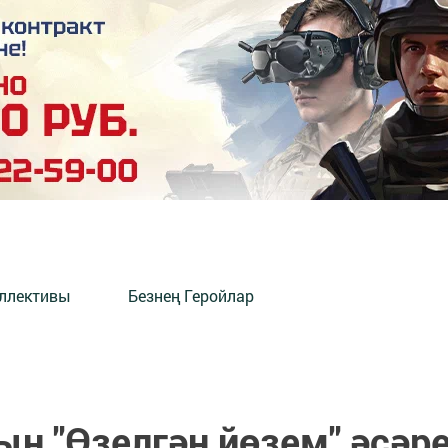
оллективы
Безнең Геройлар
ң "Өзелгән йөзем" әсәр