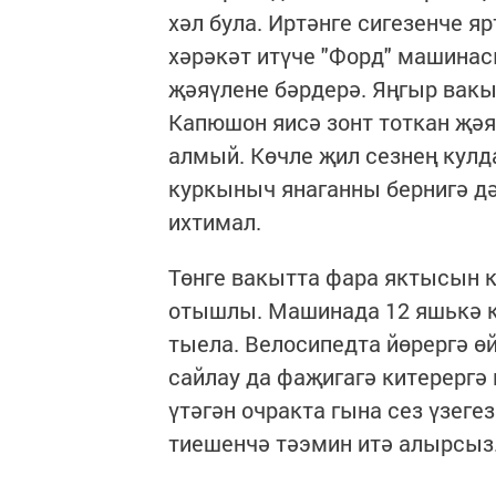
хәл була. Иртәнге сигезенче 
хәрәкәт итүче "Форд" машинас
җәяүлене бәрдерә. Яңгыр вак
Капюшон яисә зонт тоткан җә
алмый. Көчле җил сезнең кулда
куркыныч янаганны бернигә дә
ихтимал.
Төнге вакытта фара яктысын к
отышлы. Машинада 12 яшькә к
тыела. Велосипедта йөрергә 
сайлау да фаҗигагә китерергә
үтәгән очракта гына сез үзег
тиешенчә тәэмин итә алырсыз