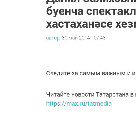
буенча спектакл
хастаханәсе хез
автор,
30 май 2014 - 07:43
Следите за самым важным и 
Читайте новости Татарстана 
https://max.ru/tatmedia