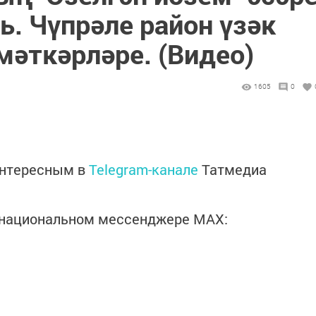
ь. Чүпрәле район үзәк
мәткәрләре. (Видео)
1605
0
интересным в
Telegram-канале
Татмедиа
в национальном мессенджере MАХ: