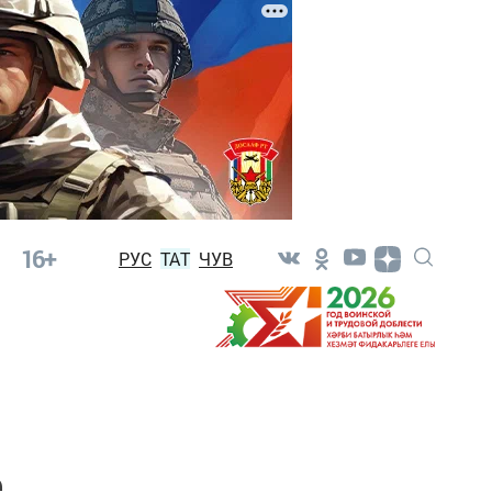
16+
РУС
ТАТ
ЧУВ
е