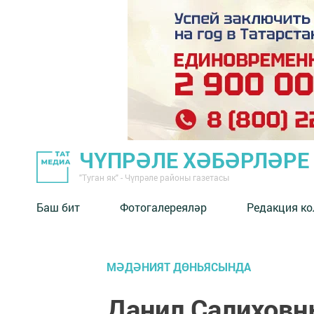
ЧҮПРӘЛЕ ХӘБӘРЛӘРЕ
"Туган як" - Чүпрәле районы газетасы
Баш бит
Фотогалереяләр
Редакция к
МӘДӘНИЯТ ДӨНЬЯСЫНДА
Данил Салиховны