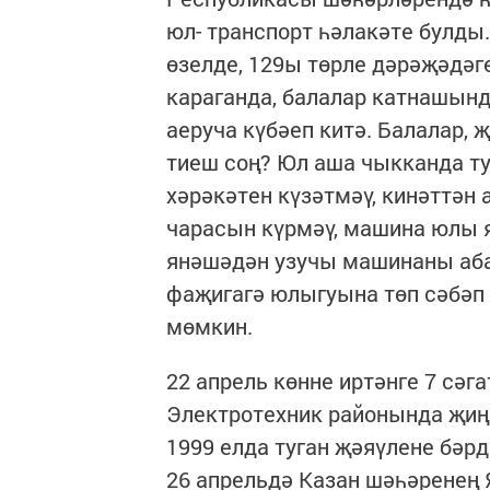
юл- транспорт һәлакәте булды
өзелде, 129ы төрле дәрәҗәдәг
караганда, балалар катнашын
аеруча күбәеп китә. Балалар, 
тиеш соң? Юл аша чыкканда ту
хәрәкәтен күзәтмәү, кинәттән
чарасын күрмәү, машина юлы я
янәшәдән узучы машинаны аба
фаҗигагә юлыгуына төп сәбәп 
мөмкин.
22 апрель көнне иртәнге 7 сә
Электротехник районында җиң
1999 елда туган җәяүлене бәрд
26 апрельдә Казан шәһәренең