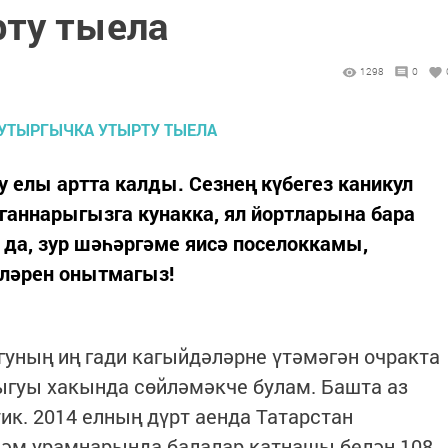
ту тыела
1298
0
у елы артта калды. Сезнең күбегез каникул
ганнарыгызга кунакка, ял йортларына бара
 да, зур шәһәргәме яисә поселоккамы,
әләрен онытмагыз!
гуның иң гади кагыйдәләрне үтәмәгән очракта
ыгуы хакында сөйләмәкче булам. Башта аз
ик. 2014 елның дүрт аенда Татарстан
әм урамнарында балалар катнашы белән 108