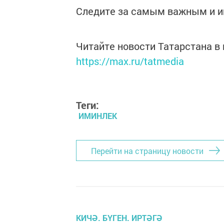
Следите за самым важным и 
Читайте новости Татарстана 
https://max.ru/tatmedia
Теги:
ИМИНЛЕК
Перейти на страницу новости
КИЧӘ. БҮГЕН. ИРТӘГӘ