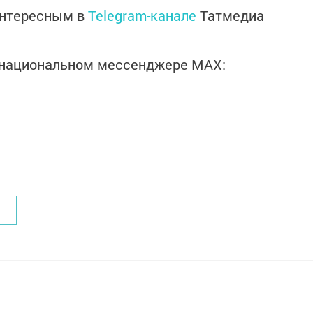
интересным в
Telegram-канале
Татмедиа
в национальном мессенджере MАХ: