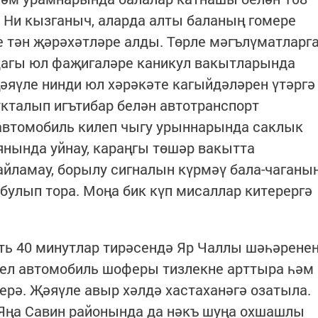
. Ни кызганыч, аларда алты баланың гомере
е тән җәрәхәтләре алды. Төрле мәгълүматларг
дагы юл фаҗигаләре каникул вакытларында
җәяүле нинди юл хәрәкәте кагыйдәләрен үтәргә
кталып игътибар белән автотранспорт
 автомобиль килеп чыгу урыннарында саклык
нында уйнау, караңгы төшәр вакытта
йламау, борылу сигналын күрмәү бала-чаганы
булып тора. Моңа бик күп мисаллар китерергә
гать 40 минутлар тирәсендә Яр Чаллы шәһәрене
ел автомобиль шоферы тизлекне арттыра һәм
ерә. Җәяүле авыр хәлдә хастаханәгә озатыла.
 Яңа Савин районында да нәкъ шуңа охшашлы