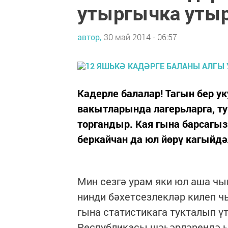
утыргычка утыр
автор,
30 май 2014 - 06:57
Кадерле балалар! Тагын бер ук
вакытларында лагерьларга, ту
торгандыр. Кая гына барсагыз
беркайчан да юл йөрү кагыйд
Мин сезгә урам яки юл аша чы
нинди бәхетсезлекләр килеп ч
гына статистикага тукталып үт
Республикасы шәһәрләрендә һ