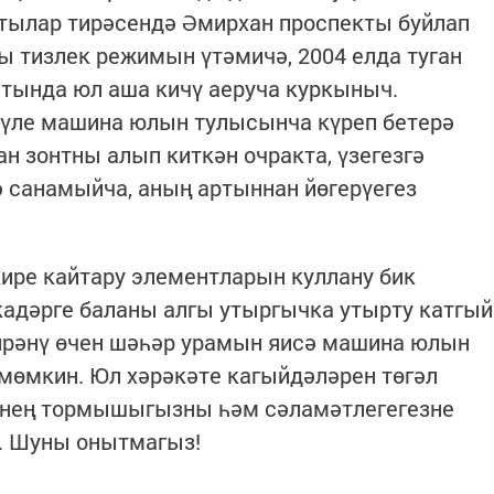
яртылар тирәсендә Әмирхан проспекты буйлап
ы тизлек режимын үтәмичә, 2004 елда туган
ытында юл аша кичү аеруча куркыныч.
яүле машина юлын тулысынча күреп бетерә
н зонтны алып киткән очракта, үзегезгә
 санамыйча, аның артыннан йөгерүегез
ире кайтару элементларын куллану бик
адәрге баланы алгы утыргычка утырту катгый
өйрәнү өчен шәһәр урамын яисә машина юлын
 мөмкин. Юл хәрәкәте кагыйдәләрен төгәл
езнең тормышыгызны һәм сәламәтлегегезне
. Шуны онытмагыз!