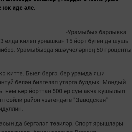
 юк иде әле.
-Урамыбыз барлыкка
93 елда килеп урнашкан 15 йорт бүген дә шушы
яшибез. Урамыбызда яшәүчеләрнең 50 проценты
ә китте. Быел бергә, бер урамда яши
туй белән билгеләп үтәргә булдык. Мондый
ы һәм һәр йорттан 500 әр сум акча кушылып
п сөйли район үзәгендәге "Заводская"
идуллин.
сын да бергәләп төзиләр. Спорт ярышлары