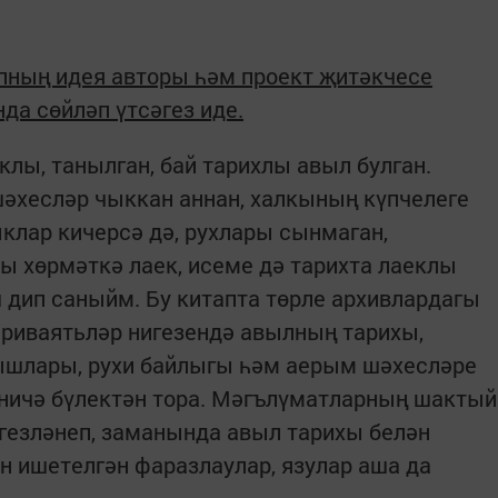
апның идея авторы һәм проект җитәкчесе
да сөйләп үтсәгез иде.
клы, танылган, бай тарихлы авыл булган.
хесләр чыккан аннан, халкының күпчелеге
ыклар кичерсә дә, рухлары сынмаган,
ы хөрмәткә лаек, исеме дә тарихта лаеклы
дип саныйм. Бу китапта төрле архивлардагы
, риваятьләр нигезендә авылның тарихы,
ышлары, рухи байлыгы һәм аерым шәхесләре
рничә бүлектән тора. Мәгълүматларның шактый
гезләнеп, заманында авыл тарихы белән
 ишетелгән фаразлаулар, язулар аша да