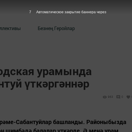
6
Автоматическое закрытие баннера через
оллективы
Безнең Геройлар
одская урамында
нтуй үткәргәннәр
963
0
йрәме-Сабантуйлар башланды. Районыбызда
ән шимбәдә балалар үткәрде. Ә менә урам