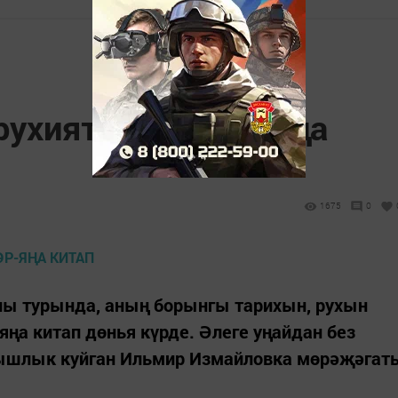
рухият шәхесләр-яңа
1675
0
ы турында, аның борынгы тарихын, рухын
ңа китап дөнья күрде. Әлеге уңайдан без
рышлык куйган Ильмир Измайловка мөрәҗәгат