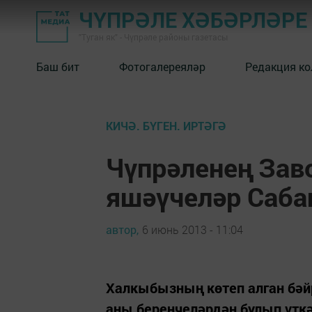
ЧҮПРӘЛЕ ХӘБӘРЛӘРЕ
"Туган як" - Чүпрәле районы газетасы
Баш бит
Фотогалереяләр
Редакция к
КИЧӘ. БҮГЕН. ИРТӘГӘ
Чүпрәленең Зав
яшәүчеләр Саба
автор,
6 июнь 2013 - 11:04
Халкыбызның көтеп алган бә
аны беренчеләрдән булып үтк