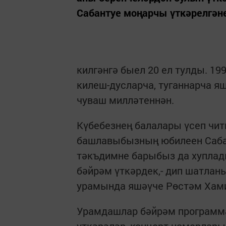
Сабантуе моңарчы үткәрелгәне
килгәнгә быел 20 ел тулды. 19
килеш-дусларча, туганнарча 
чуваш милләтеннән.
Күбебезнең балалары үсеп читк
башлавыбызның юбилеен Сабан
тәкъдимне барыбыз да хуплад
бәйрәм үткәрдек,- дип шатланы
урамында яшәүче Рөстәм Хам
Урамдашлар бәйрәм программа