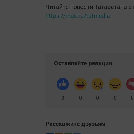
Читайте новости Татарстана 
https://max.ru/tatmedia
Оставляйте реакции
0
0
0
0
0
Расскажите друзьям