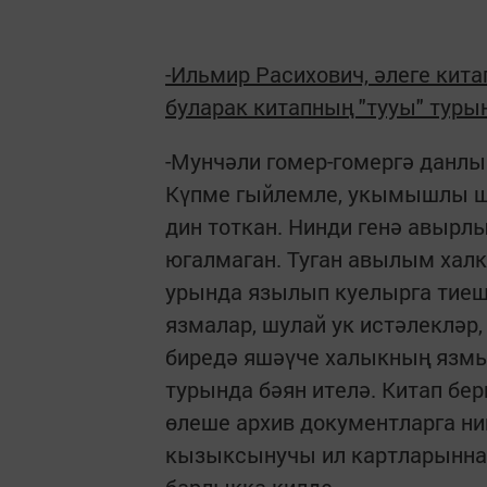
-Ильмир Расихович, әлеге кит
буларак китапның "тууы" турын
-Мунчәли гомер-гомергә данлы
Күпме гыйлемле, укымышлы шә
дин тоткан. Нинди генә авырл
югалмаган. Туган авылым халк
урында язылып куелырга тиеш 
язмалар, шулай ук истәлекләр
биредә яшәүче халыкның язм
турында бәян ителә. Китап бе
өлеше архив документларга ни
кызыксынучы ил картларыннан