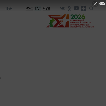
16+
РУС
ТАТ
ЧУВ
0