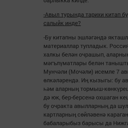
барлыкка килде.
-Авыл турында тарихи китап бу
салыйк инде?
-Бу китапны эшләгәндә якташл
материаллар тупладык. Росси
халкы белән очрашып, аларның
мәгълүматлары белән таныштык
Мунчәли (Мочәли) исемле 7 ав
өлкәләрендә. Иң кызыгы: бу 
һәм аларның тормыш-көнкүрешл
дә юк, бер-берсенә охшаган ке
бу очракта авылларның да шу
картларның сөйләвенә караган
бабаларыбыз барысы да Нижга