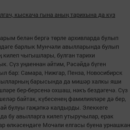
лгач, кыскача гына аның тарихына да күз
арым белән бергә төрле архивларда булып
ядәге барлык Мунчәли авылларында булып
 килеп чыгышлары, булган тарихи
. Сүз уңаеннан әйтим, Рәсәйдә бүген
ыл бар: Самара, Нижгар, Пенза, Новосибирск
авылларның барысында да мишәр халкы яши
әре бер-берсенә охшаш, нәкъ бездәгечә. Сүз
шеләр байтак, күбесенең фамилияләре дә бер,
лай булуы гаҗәпкә калдырды. Элеккеге
да бу авылларга килеп утыручылар, ерак
р өлкәсендәге Мочәли елгасы буена урнашка