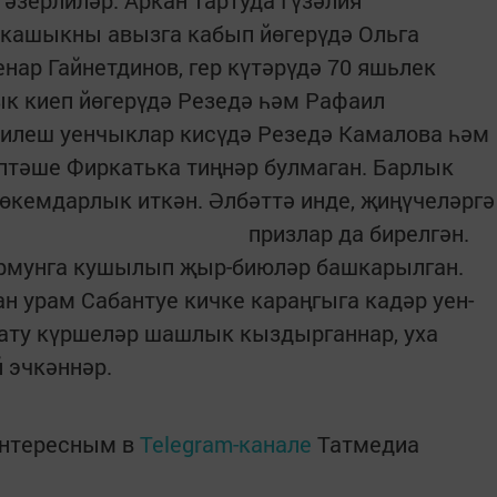
әзерлиләр. Аркан тартуда Гүзәлия
 кашыкны авызга кабып йөгерүдә Ольга
нар Гайнетдинов, гер күтәрүдә 70 яшьлек
ык киеп йөгерүдә Резедә һәм Рафаил
килеш уенчыклар кисүдә Резедә Камалова һәм
птәше Фиркатька тиңнәр булмаган. Барлык
хөкемдарлык иткән. Әлбәттә инде, җиңүчеләргә
призлар да бирелгән.
армунга кушылып җыр-биюләр башкарылган.
 урам Сабантуе кичке караңгыга кадәр уен-
Тату күршеләр шашлык кыздырганнар, уха
 эчкәннәр.
интересным в
Telegram-канале
Татмедиа