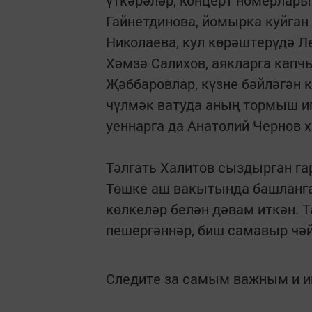
үткәрәләр, концерт номерлары 
Гайнетдинова, йомырка куйган
Николаева, кул көрәштерүдә Ле
Хәмзә Салихов, аякларга капч
Җәббаровлар, күзне бәйләгән 
чүлмәк ватуда аның тормыш и
уеннарга да Анатолий Чернов 
Тәлгать Халитов сыздырган г
Төшке аш вакытында башланган
көлкеләр белән дәвам иткән. 
пешергәннәр, биш самавыр чәй
Следите за самым важным и 