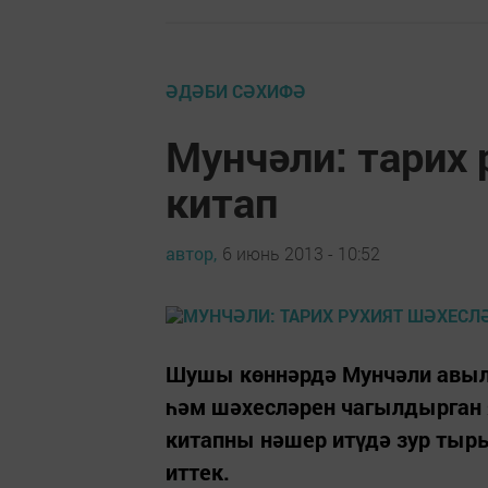
ӘДӘБИ СӘХИФӘ
Мунчәли: тарих 
китап
автор,
6 июнь 2013 - 10:52
Шушы көннәрдә Мунчәли авыл
һәм шәхесләрен чагылдырган я
китапны нәшер итүдә зур ты
иттек.