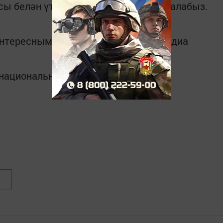
асы белән үткәрерсез дигән өметтә калабыз.
интересным в
Telegram-канале
Татмедиа
в национальном мессенджере MАХ: