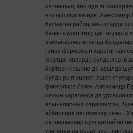
катнашып, авылда эшмәкәрлек
чыгыш ясаган иде. Александр 
булмаган район, авылларда эш
белән күреп китү дип аңларга 
эшмәкәрләр янында булдылар
гаилә фермасын караганнан со
Зартдиновларда булдылар. Ба
йөрткән кешене дә авылда шу
булдырып эшләп, яшәп ятулар
фикерләре белән Александр 
цехын караганда да уртаклашт
алынуларына карамастан, бүге
әйберләре пешерәләр икән. "Х
катнашмалар кулланмыйча пеш
үзәгендә дә сорау зур",-дип җ