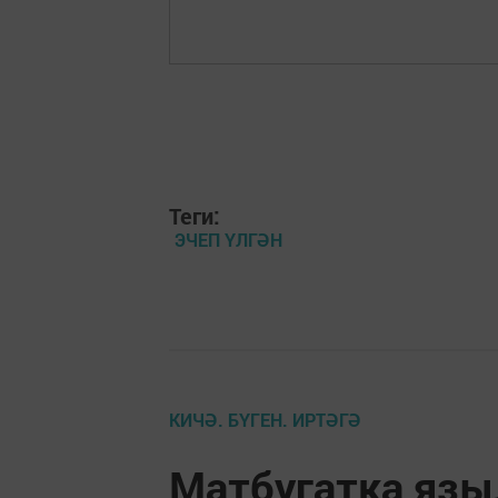
Теги:
ЭЧЕП ҮЛГӘН
КИЧӘ. БҮГЕН. ИРТӘГӘ
Матбугатка язы