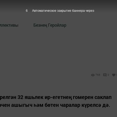
5
Автоматическое закрытие баннера через
оллективы
Безнең Геройлар
765
0
релгән 32 яшьлек ир-егетнең гомерен саклап
чен ашыгыч һәм бөтен чаралар күрелсә дә.