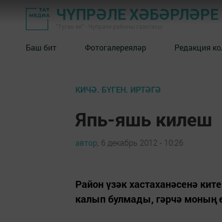
ЧҮПРӘЛЕ ХӘБӘРЛӘРЕ
"Туган як" - Чүпрәле районы газетасы
Баш бит
Фотогалереяләр
Редакция к
КИЧӘ. БҮГЕН. ИРТӘГӘ
Япь-яшь килеш
автор,
6 декабрь 2012 - 10:26
Район үзәк хастаханәсенә ките
калып булмады, гәрчә моның ө