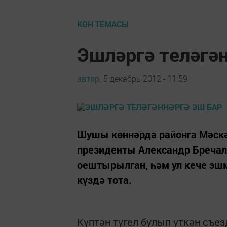
КӨН ТЕМАСЫ
Эшләргә теләгән
автор,
5 декабрь 2012 - 11:59
Шушы көннәрдә районга Мәск
президенты Александр Бречало
оештырылган, һәм ул кече эшм
күздә тота.
Күптән түгел булып үткән съе