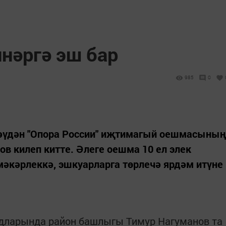
нәргә эш бар
985
0
әүдән "Опора России" иҗтимагый оешмасының
в килеп китте. Әлеге оешма 10 ел элек
әкәрлеккә, эшкуарларга төрлечә ярдәм итүне
здларында район башлыгы Тимур Нагуманов та