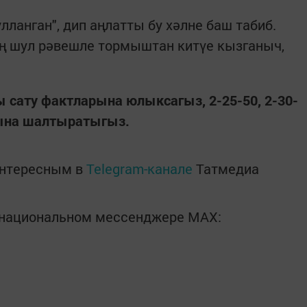
ланган", дип аңлатты бу хәлне баш табиб.
ең шул рәвешле тормыштан китүе кызганыч,
ы сату фактларына юлыксагыз, 2-25-50, 2-30-
рына шалтыратыгыз.
интересным в
Telegram-канале
Татмедиа
в национальном мессенджере MАХ: