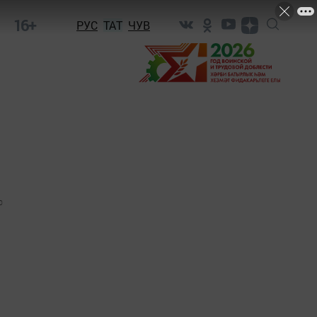
16+
РУС
ТАТ
ЧУВ
0