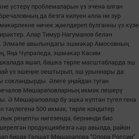
не үстерү проблемаларын үз эченә алган
Бречаловның да безгә килүен әллә ни зур
мәкәрлекне ничек җәелдереп булганны үз күзе
кирәктер. Алар Тимур Нагуманов белән
. Элмәле авылындагы эшмәкәр Амосовның
ң, Яңа Чүпрәледә, эшмәкәр Касим
шкалада яшәп, башка төрле масштабларда эш
лай үз эшеңне оештырып, эш урыннары да
ы сокландырды. Әлеге уңайдан туган
Бречалов Мөшәрәповларның икмәк пешерү
ы. Ә Мөшәрәповлар бу эшкә күптән түгел генә
н тәүлегенә 500 икмәк, төрле кондитер
алык реңепты нигезендә, бернинди био
ерелгән продукциябезгә һәр авылда, район
авап бирде Гөлшат Мөшәрәпова "Опора России"