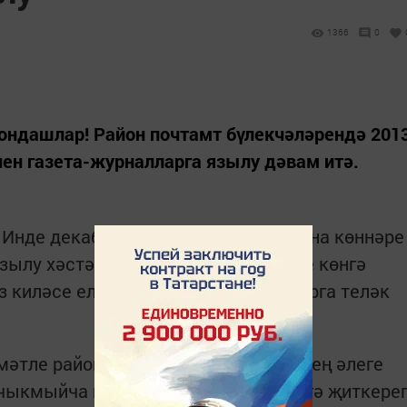
1366
0
ондашлар! Район почтамт бүлекчәләрендә 201
ен газета-журналларга язылу дәвам итә.
. Инде декабрь аеның да санаулы гына көннәре
зылу хәстәрен күрсәгез иде. Бүгенге көнгә
з киләсе елда да безнең белән булырга теләк
мәтле райондашларыбыз! Табигатьнең әлеге
ыкмыйча гына район хәлләрен сезгә җиткере