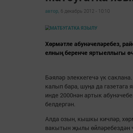
автор,
6 декабрь 2012 - 10:10
Хөрмәтле абунәчеләребез, рай
елның беренче яртыеллыгы өч
Бәяләр элеккегечә үк саклана
калып бара, шуңа да газетага я
инде 2000нән артык абунәчебе
белдергән.
Алда озын, кышкы кичләр, хөр
вакытын җылы өйләребездән ч