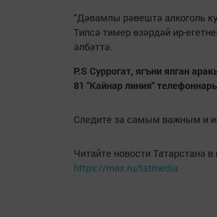
"Дәвамлы рәвештә алкоголь кул
Типсә тимер өзәрдәй ир-егетн
әлбәттә.
P.S Суррогат,
ягъни ялган арак
81 "Кайнар линия" телефонна
Следите за самым важным и 
Читайте новости Татарстана 
https://max.ru/tatmedia