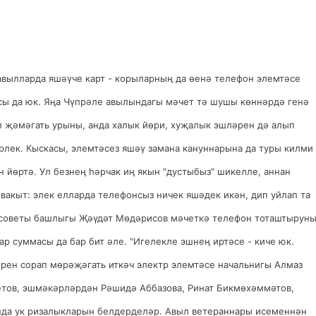
 авылларда яшәүче карт - корыларның да өенә телефон элемтәсе
асы да юк. Яңа Чүпрәле авылындагы мәчет тә шушы көннәрдә генә
л җәмәгать урыны, анда халык йөри, хуҗалык эшләрен дә алып
рлек. Кыскасы, элемтәсез яшәү замана кануннарына да туры килми
н йөртә. Ул безнең һәрчак иң якын "дустыбыз" шикелле, аннан
йвакыт: элек елларда телефонсыз ничек яшәдек икән, дип уйлап та
 советы башлыгы Җәүдәт Мөдәрисов мәчеткә телефон тоташтырун
ар суммасы да бар бит әле. "Игелекле эшнең иртәсе - киче юк.
әрен сорап мөрәҗәгать иткәч электр элемтәсе начальнигы Алмаз
етов, эшмәкәрләрдән Рәшидә Аббазова, Ринат Бикмөхәммәтов,
нда ук ризалыкларын белдерделәр. Авыл ветераннары исеменнән