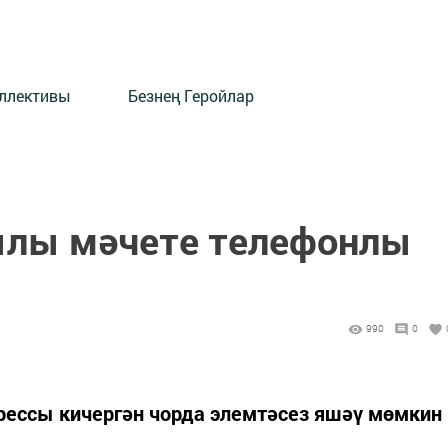
оллективы
Безнең Геройлар
ылы мәчете телефонлы
990
0
рессы кичергән чорда элемтәсез яшәү мөмкин