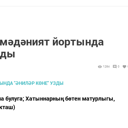
 мәдәният йортында
зды
1284
0
ана булуга; Хатыннарның бөтен матурлыгы,
акташ)