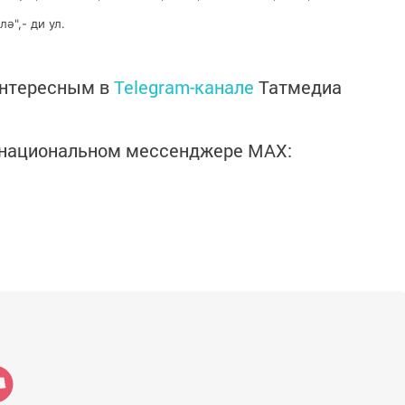
ә",- ди ул.
интересным в
Telegram-канале
Татмедиа
в национальном мессенджере MАХ: