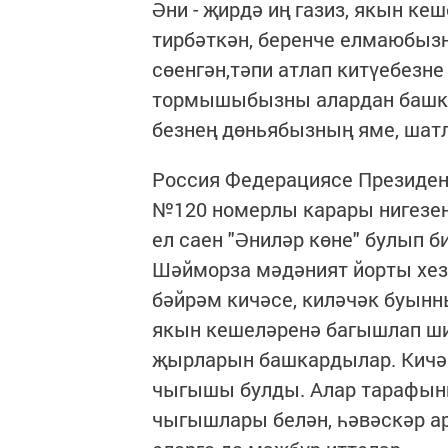
Әни - җирдә иң газиз, якын кеш
тирбәткән, беренче елмаюбызн
сөенгән,тәпи атлап китүебезне
тормышыбызны алардан башка 
безнең дөньябызның яме, шат
Россия Федерациясе Президен
№120 номерлы карары нигезен
ел саен "Әниләр көне" булып б
Шәйморза мәдәният йорты хез
бәйрәм кичәсе, киләчәк буын
якын кешеләренә багышлап ши
җырларын башкардылар. Кичән
чыгышы булды. Алар тарафын
чыгышлары белән, һәвәскәр а