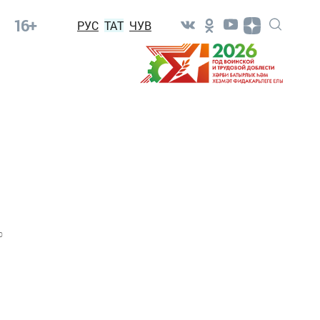
16+
РУС
ТАТ
ЧУВ
0