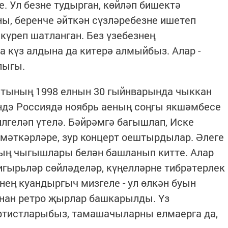
е. Ул безне тудырган, көйләп бишектә
ы, беренче әйткән сүзләребезне ишетеп
 күреп шатланган. Без үзебезнең
күз алдына да китерә алмыйбыз. Алар -
лыгы.
тының 1998 елнын 30 гыйнварында чыккан
дэ Россиядә ноябрь аеның соңгы якшәмбесе
илгеләп үтелә. Бәйрәмгә багышлап, Иске
мәткәрләре, зур концерт оештырдылар. Әлеге
ның чыгышлары белән башланып китте. Алар
гырьләр сөйләделәр, күңелләрне тибрәтерлек
ең куандыргыч мизгеле - ул өлкән буын
нан ретро җырлар башкарылды. Үз
ртистларыбыз, тамашачыларны елмаерга да,