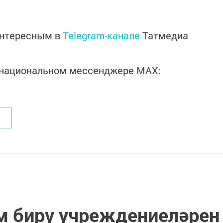
интересным в
Telegram-канале
Татмедиа
в национальном мессенджере MАХ:
м бирү учреждениеләрен