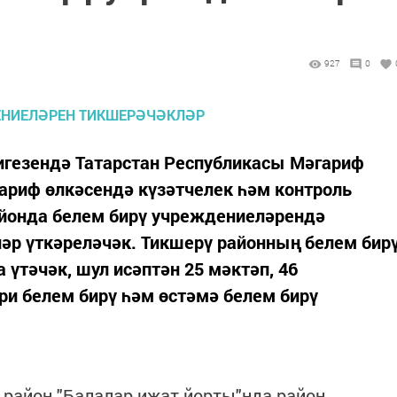
927
0
игезендә Татарстан Республикасы Мәгариф
риф өлкәсендә күзәтчелек һәм контроль
йонда белем бирү учреждениеләрендә
әр үткәреләчәк. Тикшерү районның белем бир
тәчәк, шул исәптән 25 мәктәп, 46
әри белем бирү һәм өстәмә белем бирү
 район "Балалар иҗат йорты"нда район