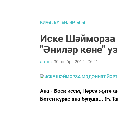
КИЧӘ. БҮГЕН. ИРТӘГӘ
Иске Шәйморза
"Әниләр көне" у
автор,
30 ноябрь 2017 - 06:21
Ана - Бөек исем, Нәрсә җитә 
Бөтен күрке ана булуда... (Һ.Т