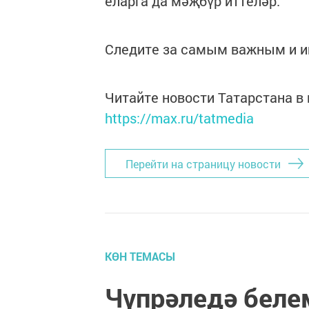
еларга да мәҗбүр иттеләр.
Следите за самым важным и 
Читайте новости Татарстана 
https://max.ru/tatmedia
Перейти на страницу новости
КӨН ТЕМАСЫ
Чүпрәледә беле