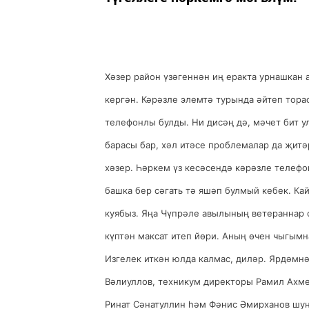
Хәзер район үзәгеннән иң еракта урнашкан
кергән. Кәрәзле элемтә турында әйтеп тор
телефонлы булды. Ни дисәң дә, мәчет бит у
барасы бар, хәл итәсе проблемалар да җитә
хәзер. Һәркем үз кесәсендә кәрәзле телефо
башка бер сәгать тә яшәп булмый кебек. Ка
куябыз. Яңа Чүпрәле авылының ветераннар
күптән максат итеп йөри. Аның өчен чыгымн
Изгелек иткән юлда калмас, диләр. Ярдәмн
Вәлиуллов, техникум директоры Рамил Ахм
Ринат Сәнатуллин һәм Фәнис Әмирханов шу