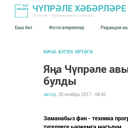
ЧҮПРӘЛЕ ХӘБӘРЛӘРЕ
"Туган як" - Чүпрәле районы газетасы
Баш бит
Фотогалереяләр
Редакция к
КИЧӘ. БҮГЕН. ИРТӘГӘ
Яңа Чүпрәле ав
булды
автор,
30 ноябрь 2017 - 06:42
Заманабыз фән - техника прог
түгеллеге һәркемгә мәгълүм.