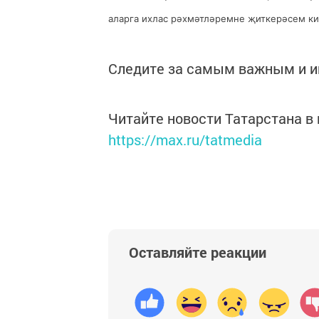
аларга ихлас рәхмәтләремне җиткерәсем кил
Следите за самым важным и 
Читайте новости Татарстана 
https://max.ru/tatmedia
Оставляйте реакции