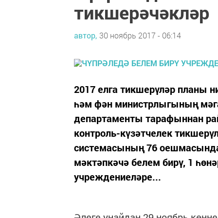
тикшерәчәкләр
автор,
30 ноябрь 2017 - 06:14
2017 елга тикшерүләр планы н
һәм фән министрлыгының мәга
департаменты тарафыннан ра
контроль-күзәтчелек тикшерүл
системасының 76 оешмасында ү
мәктәпкәчә белем бирү, 1 һөн
учреждениеләре...
Әлеге уңайдан 29 ноябрь көнне