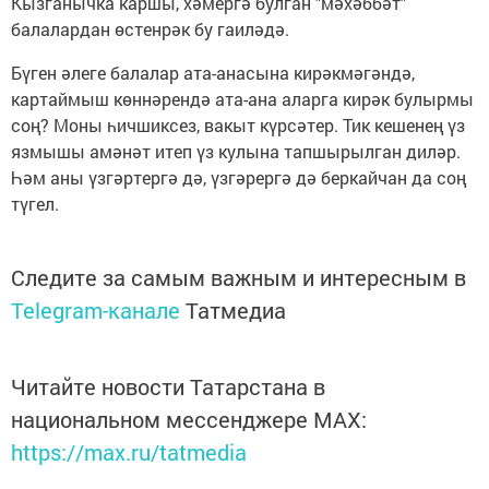
Кызганычка каршы, хәмергә булган "мәхәббәт"
балалардан өстенрәк бу гаиләдә.
Бүген әлеге балалар ата-анасына кирәкмәгәндә,
картаймыш көннәрендә ата-ана аларга кирәк булырмы
соң? Моны һичшиксез, вакыт күрсәтер. Тик кешенең үз
язмышы амәнәт итеп үз кулына тапшырылган диләр.
Һәм аны үзгәртергә дә, үзгәрергә дә беркайчан да соң
түгел.
Следите за самым важным и интересным в
Telegram-канале
Татмедиа
Читайте новости Татарстана в
национальном мессенджере MАХ:
https://max.ru/tatmedia