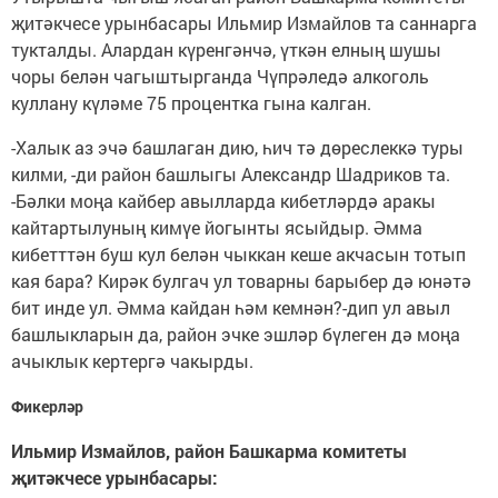
җитәкчесе урынбасары Ильмир Измайлов та саннарга
тукталды. Алардан күренгәнчә, үткән елның шушы
чоры белән чагыштырганда Чүпрәледә алкоголь
куллану күләме 75 процентка гына калган.
-Халык аз эчә башлаган дию, һич тә дөреслеккә туры
килми, -ди район башлыгы Александр Шадриков та.
-Бәлки моңа кайбер авылларда кибетләрдә аракы
кайтартылуның кимүе йогынты ясыйдыр. Әмма
кибетттән буш кул белән чыккан кеше акчасын тотып
кая бара? Кирәк булгач ул товарны барыбер дә юнәтә
бит инде ул. Әмма кайдан һәм кемнән?-дип ул авыл
башлыкларын да, район эчке эшләр бүлеген дә моңа
ачыклык кертергә чакырды.
Фикерләр
Ильмир Измайлов, район Башкарма комитеты
җитәкчесе урынбасары: