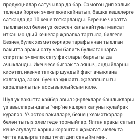
продукцияләр сатучылар да бар. Самогон дип халык
телендә йоргән эчемлекне кайнатып, башка кешеләргә
сатканда да 10 кеше тоткарланды. Беренче чиратта
тыелган юл белән үз кесәсен калынайтуны максат
иткән мондый кешеләр җавапка тартыла, билгеле.
Безнең бүлек хезмәткәрләре тарафыннан тыелган
вакытта аракы сату һәм балигъ булмаганнарга
спиртлы эчемлек сату фактлары барлыгы да
ачыкланды. Икенчесе бигрәк тә аяныч, андыйларны
кисәтеп, икенче тапкыр шундый факт ачыклана
калганда, закон буенча җинаять җаваплылыгы
каралганлыгын ассызыклыйсым килә.
Шул ук вакытта кайбер авыл җирлекләре башлыклары
үз авылларындагы "чир"не яшереп калуны кулайрак
күрәләр. Участок вәкилләре, безнең хезмәткәрләр
белән тыгыз элемтәдә тормыйлар. Ялган аракы сатып
кеше агулауга каршы көрәштән җәмәгатьчелек тә
читтә калырга тиеш түгел дип саныйм мин.