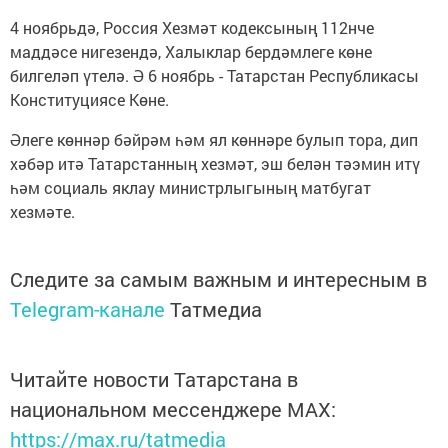
4 ноябрьдә, Россия Хезмәт кодексының 112нче
маддәсе нигезендә, Халыклар бердәмлеге көне
билгеләп үтелә. Ә 6 ноябрь - Татарстан Республикасы
Конституциясе Көне.
Әлеге көннәр бәйрәм һәм ял көннәре булып тора, дип
хәбәр итә Татарстанның хезмәт, эш белән тәэмин итү
һәм социаль яклау министрлыгының матбугат
хезмәте.
Следите за самым важным и интересным в
Telegram-канале
Татмедиа
Читайте новости Татарстана в
национальном мессенджере MАХ:
https://max.ru/tatmedia