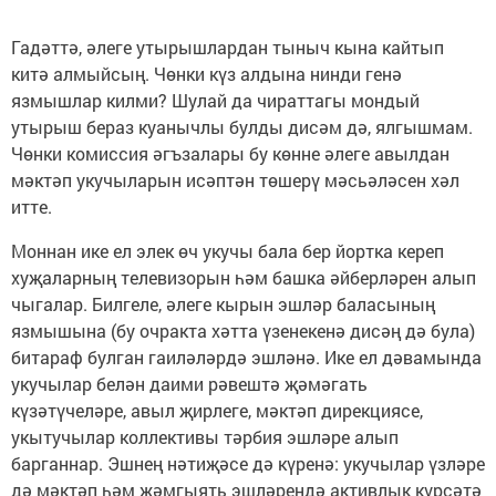
Гадәттә, әлеге утырышлардан тыныч кына кайтып
китә алмыйсың. Чөнки күз алдына нинди генә
язмышлар килми? Шулай да чираттагы мондый
утырыш бераз куанычлы булды дисәм дә, ялгышмам.
Чөнки комиссия әгъзалары бу көнне әлеге авылдан
мәктәп укучыларын исәптән төшерү мәсьәләсен хәл
итте.
Моннан ике ел элек өч укучы бала бер йортка кереп
хуҗаларның телевизорын һәм башка әйберләрен алып
чыгалар. Билгеле, әлеге кырын эшләр баласының
язмышына (бу очракта хәтта үзенекенә дисәң дә була)
битараф булган гаиләләрдә эшләнә. Ике ел дәвамында
укучылар белән даими рәвештә җәмәгать
күзәтүчеләре, авыл җирлеге, мәктәп дирекциясе,
укытучылар коллективы тәрбия эшләре алып
барганнар. Эшнең нәтиҗәсе дә күренә: укучылар үзләре
дә мәктәп һәм җәмгыять эшләрендә активлык күрсәтә