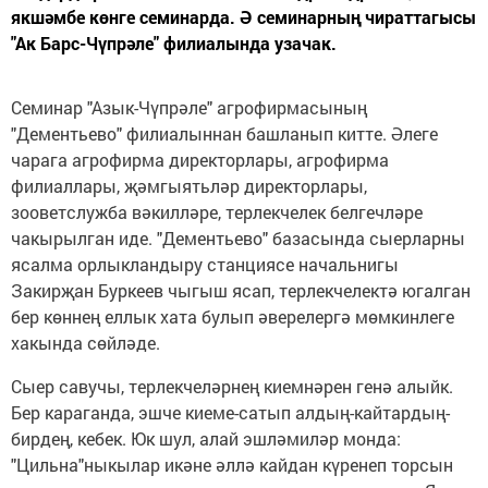
якшәмбе көнге семинарда. Ә семинарның чираттагысы
"Ак Барс-Чүпрәле" филиалында узачак.
Семинар "Азык-Чүпрәле" агрофирмасының
"Дементьево" филиалыннан башланып китте. Әлеге
чарага агрофирма директорлары, агрофирма
филиаллары, җәмгыятьләр директорлары,
зооветслужба вәкилләре, терлекчелек белгечләре
чакырылган иде. "Дементьево" базасында сыерларны
ясалма орлыкландыру станциясе начальнигы
Закирҗан Буркеев чыгыш ясап, терлекчелектә югалган
бер көннең еллык хата булып әверелергә мөмкинлеге
хакында сөйләде.
Сыер савучы, терлекчеләрнең киемнәрен генә алыйк.
Бер караганда, эшче киеме-сатып алдың-кайтардың-
бирдең, кебек. Юк шул, алай эшләмиләр монда:
"Цильна"ныкылар икәне әллә кайдан күренеп торсын