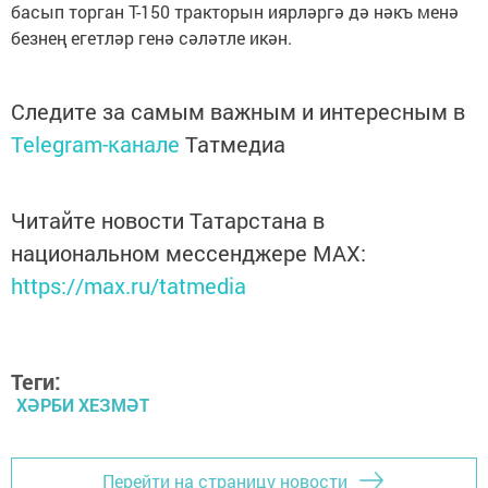
басып торган Т-150 тракторын иярләргә дә нәкъ менә
безнең егетләр генә сәләтле икән.
Следите за самым важным и интересным в
Telegram-канале
Татмедиа
Читайте новости Татарстана в
национальном мессенджере MАХ:
https://max.ru/tatmedia
Теги:
ХӘРБИ ХЕЗМӘТ
Перейти на страницу новости