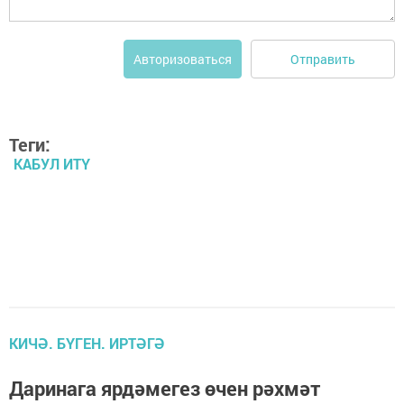
Отправить
Авторизоваться
Теги:
КАБУЛ ИТҮ
КИЧӘ. БҮГЕН. ИРТӘГӘ
Даринага ярдәмегез өчен рәхмәт