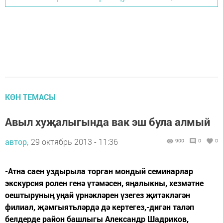
КӨН ТЕМАСЫ
Авыл хуҗалыгында вак эш була алмый
автор,
29 октябрь 2013 - 11:36
900
0
0
-Атна саен уздырыла торган мондый семинарлар
экскурсия ролен генә үтәмәсен, яңалыкны, хезмәтне
оештыруның уңай үрнәкләрен үзегез җитәкләгән
филиал, җәмгыятьләрдә дә кертегез,-дигән таләп
белдерде район башлыгы Александр Шадриков,