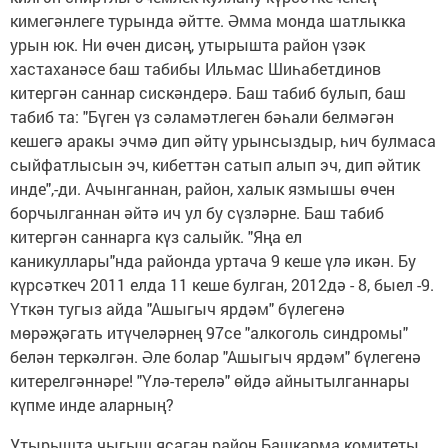
кимегәнлеге турында әйтте. Әмма монда шатлыкка
урын юк. Ни өчен дисәң, утырышта район үзәк
хастаханәсе баш табибы Ильмас Шиһабетдинов
китергән саннар сискәндерә. Баш табиб булып, баш
табиб та: "Бүген үз сәламәтлеген бәһали белмәгән
кешегә аракы эчмә дип әйтү урынсыздыр, һич булмаса
сыйфатлысын эч, кибеттән сатып алып эч, дип әйтик
инде",-ди. Ачынганнан, район, халык язмышы өчен
борчылганнан әйтә ич ул бу сүзләрне. Баш табиб
китергән саннарга күз салыйк. "Яңа ел
каникуллары"нда районда уртача 9 кеше үлә икән. Бу
күрсәткеч 2011 елда 11 кеше булган, 2012дә - 8, быел -9.
Үткән тугыз айда "Ашыгыч ярдәм" бүлегенә
мөрәҗәгать итүчеләрнең 97се "алкоголь синдромы"
белән теркәлгән. Әле болар "Ашыгыч ярдәм" бүлегенә
китерелгәннәре! "Үлә-терелә" өйдә айнытылганнары
күпме инде аларның?
Утырышта чыгыш ясаган район Башкарма комитеты