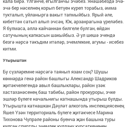
кала бирә. Үлгәнче, егылганчы эчәбез. Янәшәбездә эчә-
эчә бер нәселнең корып бетүен күреп торабыз, әмма
тукталып, уйланырга вакыт тапмыйбыз. Ярый әле,
кибеттән сатып алып эчсәң. Юк, арзанрагына үреләбез.
Я булмаса, әллә кайчаннан билгеле булган, өйдән
сатучының капкасын шакыйбыз. Ә ул шешә эчендә
безгә нәрсә тәкъдим итәләр, эчемлекме, агумы - исебез
китми.
Утырыштан
Бу сүзләремне нәрсәгә таянып язам соң? Шушы
көннәрдә генә район башлыгы Александр Шадриков
җитәкчелегендә авыл башлыклары, район үзәк
хастаханәсенең баш табибы, район прокуроры, эчке
эшләр бүлеге начальнигы катнашында утырыш булды.
Утырышта катнашкан Дәүләт алкоголь инспекциясенең
Яшел Үзән территориаль бүлеге җитәкчесе Марина
Тихонова Чүпрәле районы буенча җан башына туры
килгән спиртлы эчемлек куллану күрсәткеченең