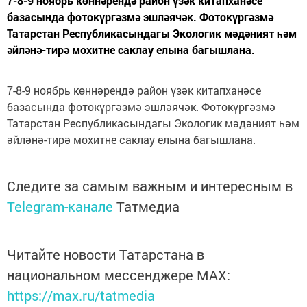
7-8-9 ноябрь көннәрендә район үзәк китапханәсе
базасында фотокүргәзмә эшләячәк. Фотокүргәзмә
Татарстан Республикасындагы Экологик мәдәният һәм
әйләнә-тирә мохитне саклау елына багышлана.
7-8-9 ноябрь көннәрендә район үзәк китапханәсе
базасында фотокүргәзмә эшләячәк. Фотокүргәзмә
Татарстан Республикасындагы Экологик мәдәният һәм
әйләнә-тирә мохитне саклау елына багышлана.
Следите за самым важным и интересным в
Telegram-канале
Татмедиа
Читайте новости Татарстана в
национальном мессенджере MАХ:
https://max.ru/tatmedia