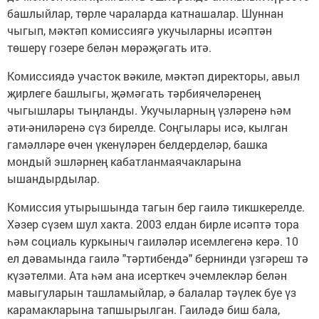
башлыйлар, төрле чараларда катнашалар. Шуннан
чыгып, мәктәп комиссиягә укучыларны исәптән
төшерү гозере белән мөрәҗәгать итә.
Комиссиядә участок вәкиле, мәктәп директоры, авыл
җирлеге башлыгы, җәмәгать тәрбиячеләренең
чыгышлары тыңланды. Укучыларның үзләренә һәм
әти-әниләренә сүз бирелде. Соңгылары исә, кылган
гамәлләре өчен үкенүләрен белдерделәр, башка
мондый эшләрнең кабатланмаячакларына
ышандырдылар.
Комиссия утырышында тагын бер гаилә тикшкерелде.
Хәзер сүзем шул хакта. 2003 елдан бирле исәптә тора
һәм социаль куркыныч гаиләләр исемлегенә керә. 10
ел дәвамында гаилә "тәртибендә" бернинди үзгәреш тә
күзәтелми. Ата һәм ана исерткеч эчемлекләр белән
мавыгуларын ташламыйлар, ә балалар тәүлек буе үз
карамакларына тапшырылган. Гаиләдә биш бала,