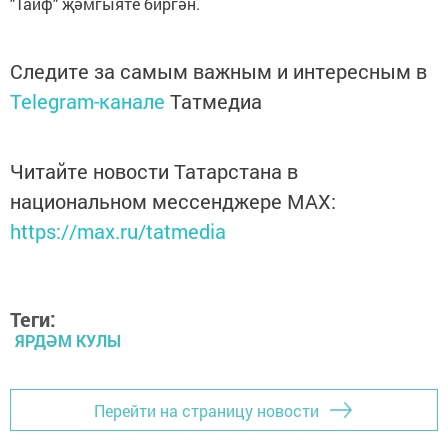
"Таиф" җәмгыяте биргән.
Следите за самым важным и интересным в
Telegram-канале
Татмедиа
Читайте новости Татарстана в
национальном мессенджере MАХ:
https://max.ru/tatmedia
Теги:
ЯРДӘМ КУЛЫ
Перейти на страницу новости