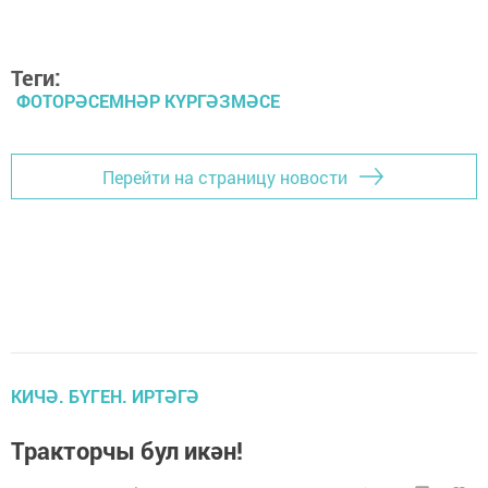
Теги:
ФОТОРӘСЕМНӘР КҮРГӘЗМӘСЕ
Перейти на страницу новости
КИЧӘ. БҮГЕН. ИРТӘГӘ
Тракторчы бул икән!