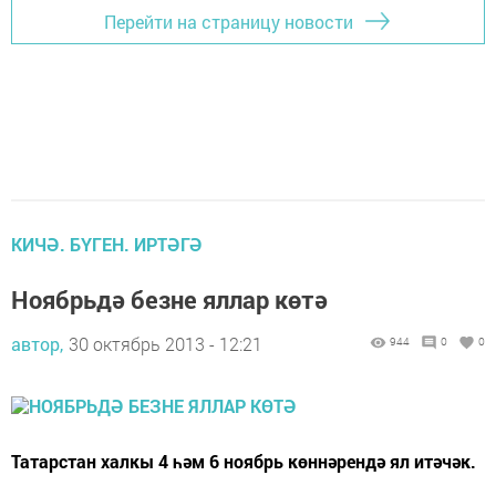
Перейти на страницу новости
КИЧӘ. БҮГЕН. ИРТӘГӘ
Ноябрьдә безне яллар көтә
автор,
30 октябрь 2013 - 12:21
944
0
0
Татарстан халкы 4 һәм 6 ноябрь көннәрендә ял итәчәк.