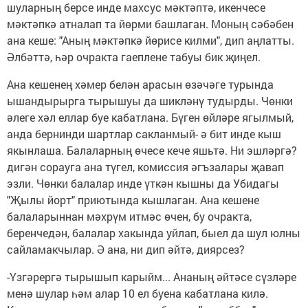
шуларның берсе инде махсус мәктәптә, икенчесе
мәктәпкә атналап та йөрми башлаган. Моның сәбәбен
ана кеше: "Аның мәктәпкә йөрисе килми", дип аңлатты.
Әлбәттә, һәр очракта гаеплене табуы бик җиңел.
Ана кешенең хәмер белән арасын өзәчәге турында
ышандырырга тырышуы да шикләнү тудырды. Чөнки
әлеге хәл еллар буе кабатлана. Бүген өйләре ягылмый,
анда бернинди шартлар сакланмый- ә бит инде кыш
якынлаша. Балаларның өчесе кече яшьтә. Ни эшләргә?
дигән сорауга ана түгел, комиссия әгъзалары җавап
эзли. Чөнки балалар инде үткән кышны да Убидагы
"Җылы йорт" приютында кышлаган. Ана кешене
балаларыннан мәхрүм итмәс өчен, бу очракта,
беренчедән, балалар хакында уйлап, быел да шул юлны
сайламакчылар. Ә ана, ни дип әйтә, диярсез?
-Үзгәрергә тырышып карыйм... Ананың әйтәсе сүзләре
менә шулар һәм алар 10 ел буена кабатлана килә.