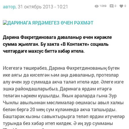
автор,
31 октябрь 2013 - 10:21
1069
0
0
Дарина Фәхретдиновага дәваланыр өчен кирәкле
сумма җыелган. Бу хакта «В Контакте» социаль
челтәрдәге махсус биттә хәбәр ителә.
Исегезгә төшерәбез, Дарина Фәхретдинованың бүген
ике аягы да киселгән һәм аңа дәваланыр, протезлар
алу өчен зур суммада акча таләп ителә иде. Әлеге изге
эшкә райондашларыбыз, Даринага ярдәм итәргә
теләгән һәркем кушылды. Якын араларда гына Зур
Чынлы авылыннан мөслимәләр оешмасы авыл халкы
белән бергә 20 мең сум күләмендә акча тапшырды.
Баштарак кызны савыктырырга теләп ярдәм итүчеләр
турында без хәбәр итеп килдек. Ә иң зур сумманы