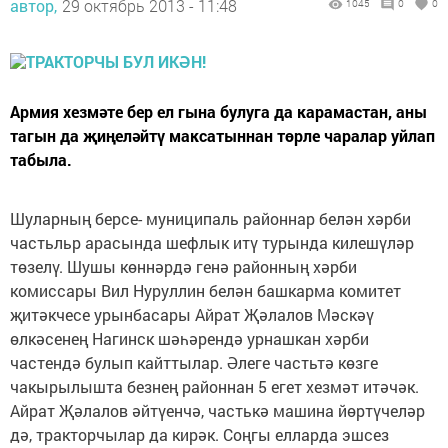
автор,
29 октябрь 2013 - 11:48
1045
0
0
Армия хезмәте бер ел гына булуга да карамастан, аны
тагын да җиңеләйтү максатыннан төрле чаралар уйлап
табыла.
Шуларның берсе- муниципаль районнар белән хәрби
частьльр арасында шефлык итү турында килешүләр
төзелү. Шушы көннәрдә генә районның хәрби
комиссары Вил Нуруллин белән башкарма комитет
җитәкчесе урынбасары Айрат Җәлалов Мәскәү
өлкәсенең Нагинск шәһәрендә урнашкан хәрби
частендә булып кайттылар. Әлеге частьтә көзге
чакырылышта безнең районнан 5 егет хезмәт итәчәк.
Айрат Җәлалов әйтүенчә, частькә машина йөртүчеләр
дә, тракторчылар да кирәк. Соңгы елларда эшсез