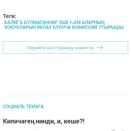
Теги:
БАЛИГЪ БУЛМАГАННАР ЭШЕ ҺӘМ АЛАРНЫҢ
ХОКУКЛАРЫН ЯКЛАУ БУЕНЧА КОМИССИЯ УТЫРЫШЫ
Перейти на страницу новости
СОЦИАЛЬ ТЕМАГА
Киләчәгең нинди, и, кеше?!