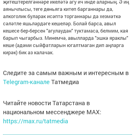
җитештерелгәннәре икеләтә агу ич инде аларның. Ә иң
аянычлысы, теге дөньяга китеп барганнары да,
алкоголик буларак исәптә торганнары да хезмәткә
сәләтле яшьләрдәге кешеләр. Болай барса, авыл
кешесе бер-берсен "агулаудан" туктамаса, белмим, кая
барып чыгарбыз. Минемчә, авылларда "эшкә яраклы"
кеше (адәми сыйфатларын югалтмаган дип аңларга
кирәк) бик аз калачак.
Следите за самым важным и интересным в
Telegram-канале
Татмедиа
Читайте новости Татарстана в
национальном мессенджере MАХ:
https://max.ru/tatmedia