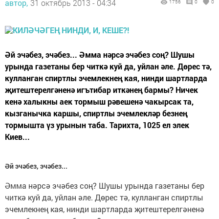
автор,
31 октябрь 2013 - 04:34
1756
0
0
Әй эчәбез, эчәбез... Әмма нәрсә эчәбез соң? Шушы
урында газетаны бер читкә куй да, уйлан әле. Дөрес тә,
кулланган спиртлы эчемлекнең кая, нинди шартларда
җитештерелгәненә игътибар иткәнең бармы? Ничек
кенә халыкны аек тормыш рәвешенә чакырсак та,
кызганычка каршы, спиртлы эчемлекләр безнең
тормышта үз урынын таба. Тарихта, 1025 ел элек
Киев...
Әй эчәбез, эчәбез...
Әмма нәрсә эчәбез соң? Шушы урында газетаны бер
читкә куй да, уйлан әле. Дөрес тә, кулланган спиртлы
эчемлекнең кая, нинди шартларда җитештерелгәненә