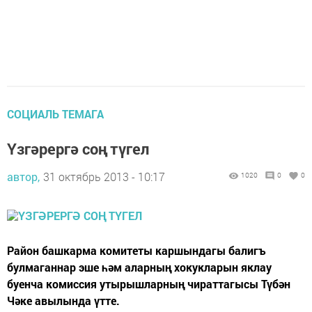
СОЦИАЛЬ ТЕМАГА
Үзгәрергә соң түгел
автор,
31 октябрь 2013 - 10:17
1020
0
0
Район башкарма комитеты каршындагы балигъ
булмаганнар эше һәм аларның хокукларын яклау
буенча комиссия утырышларның чираттагысы Түбән
Чәке авылында үтте.