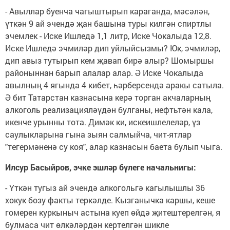
- Авыллар буенча чагыштырып караганда, мәсәлән,
үткән 9 ай эчендә җан башына туры килгән спиртлы
эчемлек - Иске Ишледә 1,1 литр, Иске Чокалыда 12,8.
Иске Ишледә эчмиләр дип уйлыйсызмы? Юк, эчмиләр,
дип авыз тутырып кем җавап бирә алыр? Шомыршы
районыннан барып алалар алар. Ә Иске Чокалыда
авылның 4 ягында 4 кибет, һәрберсендә аракы сатыла.
Ә бит Татарстан казнасына керә торган акчаларның
алкоголь реализацияләүдән булганы, нефтьтән кала,
икенче урынны тота. Димәк ки, искеишлелеләр, үз
саулыкларына гына зыян салмыйча, чит-ятлар
"тегермәненә су коя", алар казнасын баета булып чыга.
Илсур Басыйров, эчке эшләр бүлеге начальнигы:
- Үткән тугыз ай эчендә алкогольгә кагылышлы 36
хокук бозу факты теркәлде. Кызганычка каршы, кеше
гомерен куркыныч астына куеп өйдә җитештерелгән, я
булмаса чит өлкәләрдән кертелгән шикле