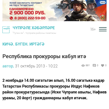
ЧҮПРӘЛЕ ХӘБӘРЛӘРЕ
16+
"Туган як" - Чүпрәле районы газетасы
КИЧӘ. БҮГЕН. ИРТӘГӘ
Республика прокуроры кабул итә
автор,
31 октябрь 2013 - 10:22
881
0
0
2 ноябрьдә 14.00 сәгатьтән алып, 16.00 сәгатькә кадәр
Татарстан Республикасы прокуроры Илдус Нәфиков
район прокуратурасында (Иске Чүпрәле авылы, Нәфиев
урамы, 20 йорт) гражданнарны кабул итәчәк.