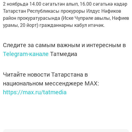
2 ноябрьдә 14.00 сәгатьтән алып, 16.00 сәгатькә кадәр
Татарстан Республикасы прокуроры Илдус Нәфиков
район прокуратурасында (Иске Чүпрәле авылы, Нәфиев
урамы, 20 йорт) гражданнарны кабул итәчәк.
Следите за самым важным и интересным в
Telegram-канале
Татмедиа
Читайте новости Татарстана в
национальном мессенджере MАХ:
https://max.ru/tatmedia