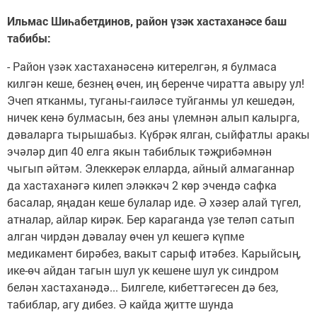
Ильмас Шиһабетдинов, район үзәк хастаханәсе баш
табибы:
- Район үзәк хастаханәсенә китерелгән, я булмаса
килгән кеше, безнең өчен, иң беренче чиратта авыру ул!
Эчеп ятканмы, туганы-гаиләсе туйганмы ул кешедән,
ничек кенә булмасын, без аны үлемнән алып калырга,
дәваларга тырышабыз. Күбрәк ялган, сыйфатлы аракы
эчәләр дип 40 елга якын табиблык тәҗрибәмнән
чыгып әйтәм. Элеккерәк елларда, айный алмаганнар
да хастаханәгә килеп эләккәч 2 көр эчендә сафка
басалар, яңадан кеше булалар иде. Ә хәзер алай түгел,
атналар, айлар кирәк. Бер караганда үзе теләп сатып
алган чирдән дәвалау өчен ул кешегә күпме
медикамент бирәбез, вакыт сарыф итәбез. Карыйсың,
ике-өч айдан тагын шул ук кешене шул ук синдром
белән хастаханәдә... Билгеле, кибеттәгесен дә без,
табиблар, агу дибез. Ә кайда җитте шунда