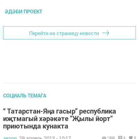
ӘДӘБИ ПРОЕКТ
Перейти на страницу новости
СОЦИАЛЬ ТЕМАГА
“ Татарстан-Яңа гасыр” республика
иҗтмагый хәрәкәте "Җылы йорт"
приютында кунакта
автор,
29 апрель 2013 - 10:17
1300
0
0