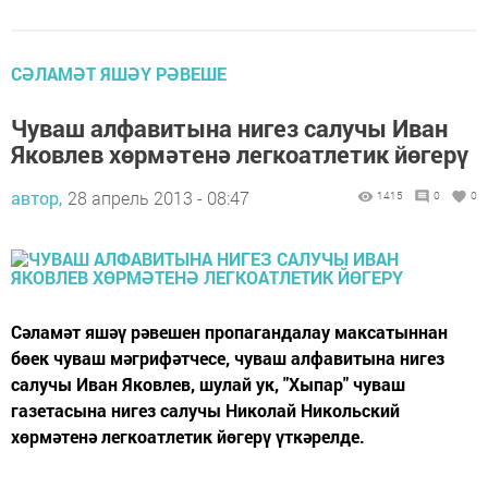
СӘЛАМӘТ ЯШӘҮ РӘВЕШЕ
Чуваш алфавитына нигез салучы Иван
Яковлев хөрмәтенә легкоатлетик йөгерү
автор,
28 апрель 2013 - 08:47
1415
0
0
Сәламәт яшәү рәвешен пропагандалау максатыннан
бөек чуваш мәгрифәтчесе, чуваш алфавитына нигез
салучы Иван Яковлев, шулай ук, "Хыпар" чуваш
газетасына нигез салучы Николай Никольский
хөрмәтенә легкоатлетик йөгерү үткәрелде.