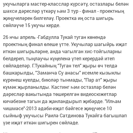
укучыларга мастер-класслар күрсәтү, остазлары белән
шәхси дәресләр үткәрү һәм 3 тур - финал - проектның
җиңүчеләрен билгеләү. Проектка иң оста шигырь
сөйләүче 15 укучы керде.
26 нчы апрель -Габдулла Тукай туган көнендә
проектның финал өлеше үтте. Укучылар шагыйрь иҗат
иткән шигырьләрне, анда чагылган хис-тойгыларны
белдереп, тыңлаучы күңеленә үтеп керердәй итеп
сөйләделәр. Г.Тукайның "Туган тел" җыры өч телдә
башкарылды, "Заманча Су анасы" исемле кызыклы
күренеш куелды, биюләр тынмады, "Пар ат" җыры
күмәк җырланылды. Кастинг һәм остазлар белән
дәресләр вакытында төшерелгән видеосюжетлар
кичәбезне тагын да җанландырып җибәрде. "Илһам
чишмәсе"-2013 әдәби-иҗат бәйгесе җиңүчесе 10
сыйныф укучысы Раилә Сатдинова Тукайга багышлап
үзе иҗат иткән шигырен сөйләде.