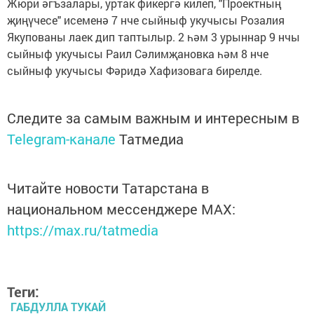
Жюри әгъзалары, уртак фикергә килеп, "Проектның
җиңүчесе" исеменә 7 нче сыйныф укучысы Розалия
Якупованы лаек дип таптылыр. 2 һәм 3 урыннар 9 нчы
сыйныф укучысы Раил Сәлимҗановка һәм 8 нче
сыйныф укучысы Фәридә Хафизовага бирелде.
Следите за самым важным и интересным в
Telegram-канале
Татмедиа
Читайте новости Татарстана в
национальном мессенджере MАХ:
https://max.ru/tatmedia
Теги:
ГАБДУЛЛА ТУКАЙ