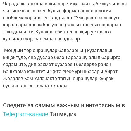
Чарада китапханә вәкилләре, иҗат мәктәбе укучылары
чыгыш ясап, шәхес булып формалашу, экология
проблемаларына тукталдылар. "Умырзая" халык уен
кораллары ансамбле үзенең музыкаль чыгышларын
тәкъдим итте. Кунаклар бик теләп җыр-уеннарга
кушылдылар, рәсемнәр ясадылар.
-Мондый төр очрашулар балаларның күзаллавын
киңәйтүдә, яңа дуслар белән аралашу алып барырга
ярдәм итә,-дип рәхмәт сүзләрен белдерде район
Башкарма комитеты җитәкчесе урынбасары Айрат
Җәлалов һәм киләчәктә тагын очрашулар күбрәк
булсын дигән теләктә калды.
Следите за самым важным и интересным в
Telegram-канале
Татмедиа