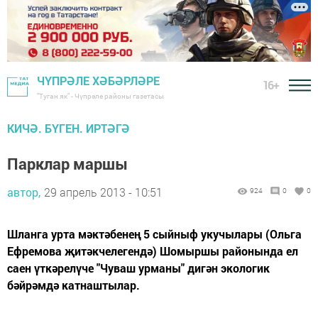
ЧҮПРӘЛЕ ХӘБӘРЛӘРЕ
16+
"Туган як" - Чүпрәле районы газетасы
КИЧӘ. БҮГЕН. ИРТӘГӘ
Парклар маршы
автор,
29 апрель 2013 - 10:51
924
0
0
Шланга урта мәктәбенең 5 сыйныф укучылары (Ольга
Ефремова җитәкчелегендә) Шомыршы районында ел
саен үткәрелүче "Чуваш урманы" дигән экологик
бәйрәмдә катнаштылар.