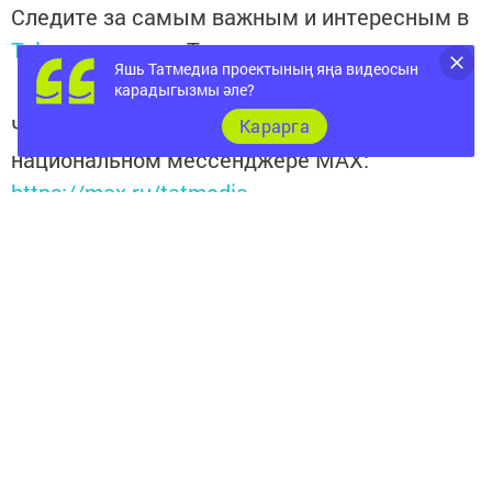
Следите за самым важным и интересным в
Telegram-канале
Татмедиа
Яшь Татмедиа проектының яңа видеосын
карадыгызмы әле?
Читайте новости Татарстана в
Карарга
национальном мессенджере MАХ:
https://max.ru/tatmedia
Теги:
СӘЛАМӘТ ЯШӘҮ РӘВЕШЕ
Перейти на страницу новости