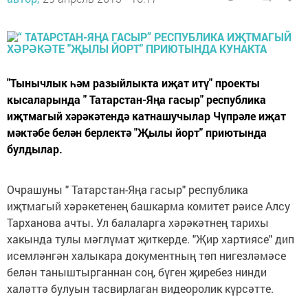
"Тынычлык һәм разыйлыкта иҗат итү" проекты
кысаларында " Татарстан-Яңа гасыр" республика
иҗтмагый хәрәкәтендә катнашучылар Чүпрәле иҗат
мәктәбе белән берлектә "Җылы йорт" приютында
булдылар.
Очрашуны " Татарстан-Яңа гасыр" республика
иҗтмагый хәрәкетенең башкарма комитет рәисе Алсу
Тарханова ачты. Ул балаларга хәрәкәтнең тарихы
хакында тулы мәглүмат җиткерде. "Җир хартиясе" дип
исемләнгән халыкара документның төп нигезләмәсе
белән таныштырганнан соң, бүген җиребез нинди
халәттә булуын тасвирлаган видеоролик күрсәтте.