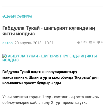
ӘДӘБИ СӘХИФӘ
Габдулла Тукай - шигърият күгендә иң
якты йолдыз
автор,
29 апрель 2013 - 10:31
1183
0
0
Габдулла Тукай иҗатын популярлаштыру
максатыннан, Шланга урта мәктәбендә "Яңарыш" дип
исемләнгән проект булдырылды.
Ул өч өлештән торды: 1 тур - кастинг - иң оста шигырь
сөйләүчеләрне сайлап алу, 2 тур - проектка үткән