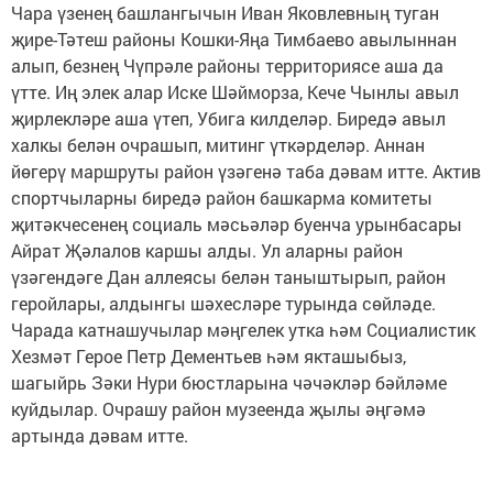
Чара үзенең башлангычын Иван Яковлевның туган
җире-Тәтеш районы Кошки-Яңа Тимбаево авылыннан
алып, безнең Чүпрәле районы территориясе аша да
үтте. Иң элек алар Иске Шәйморза, Кече Чынлы авыл
җирлекләре аша үтеп, Убига килделәр. Биредә авыл
халкы белән очрашып, митинг үткәрделәр. Аннан
йөгерү маршруты район үзәгенә таба дәвам итте. Актив
спортчыларны биредә район башкарма комитеты
җитәкчесенең социаль мәсьәләр буенча урынбасары
Айрат Җәлалов каршы алды. Ул аларны район
үзәгендәге Дан аллеясы белән таныштырып, район
геройлары, алдынгы шәхесләре турында сөйләде.
Чарада катнашучылар мәңгелек утка һәм Социалистик
Хезмәт Герое Петр Дементьев һәм якташыбыз,
шагыйрь Зәки Нури бюстларына чәчәкләр бәйләме
куйдылар. Очрашу район музеенда җылы әңгәмә
артында дәвам итте.