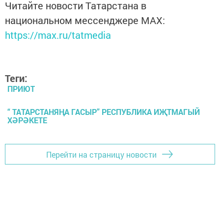
Читайте новости Татарстана в
национальном мессенджере MАХ:
https://max.ru/tatmedia
Теги:
ПРИЮТ
“ ТАТАРСТАНЯҢА ГАСЫР” РЕСПУБЛИКА ИҖТМАГЫЙ
ХӘРӘКЕТЕ
Перейти на страницу новости