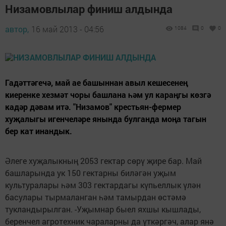
Низамовлылар финиш алдында
автор,
16 май 2013 - 04:56
1084
0
0
Гадәттәгечә, май ае башыннан авыл кешесенең
киеренке хезмәт чоры башлана һәм ул караңгы көзгә
кадәр дәвам итә. "Низамов" крестьян-фермер
хуҗалыгы игенчеләре янында булганда моңа тагын
бер кат инандык.
Әлеге хуҗалыкның 2053 гектар сөрү җире бар. Май
башларында ук 150 гектарны биләгән уҗым
культуралары һәм 303 гектардагы күпьеллык үлән
басулары тырмаланган һәм тамырдан өстәмә
тукландырылган. -Уҗымнар быел яхшы кышлады,
беренчел агротехник чараларны да үткәргәч, алар янә