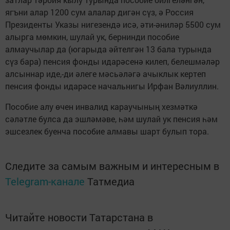
ягъни алар 1200 сум алалар дигән сүз, ә Россия
Президенты Указы нигезендә исә, әти-әниләр 5500 сум
алырга мөмкин, шулай ук, бернинди пособие
алмаучылар да (югарыда әйтелгән 13 бала турында
сүз бара) пенсия фонды идарәсенә килеп, белешмәләр
алсыннар иде,-ди әлеге мәсьәләгә ачыклык кертеп
пенсия фонды идарәсе начальнигы Ирфан Вәлиуллин.
Пособие алу өчен инвалид караучының хезмәткә
сәләтле булса да эшләмәве, һәм шулай ук пенсия һәм
эшсезлек буенча пособие алмавы шарт булып тора.
Следите за самым важным и интересным в
Telegram-канале
Татмедиа
Читайте новости Татарстана в