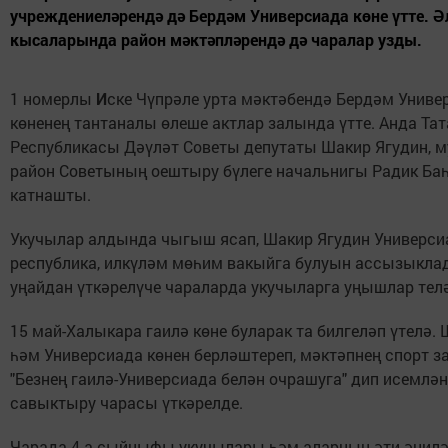
учреждениеләрендә дә Бердәм Универсиада көне үтте. Ә
кысаларында район мәктәпләрендә дә чаралар узды.
1 номерлы
И
ске Чүпрәле урта мәктәбендә Бердәм Униве
көненең тантаналы өлеше актлар залында үтте. Анда Та
Республикасы Дәүләт Советы депутаты Шакир Ягудин, 
район Советының оештыру бүлеге начальнигы Радик Ба
катнашты.
Укучылар алдында чыгыш ясап, Шакир Ягудин Универс
республика, илкүләм мөһим вакыйга булуын ассызыклад
уңайдан үткәрелүче чараларда укучыларга уңышлар тел
15 май-Халыкара гаилә көне буларак та билгеләп үтелә. 
һәм Универсиада көнен берләштереп, мәктәпнең спорт 
"Безнең гаилә-Универсиада белән очрашуга" дип исемлән
савыктыру чарасы үткәрелде.
Чарада 4 а сыйныфы укучылары һәм аларның әти-әнилә