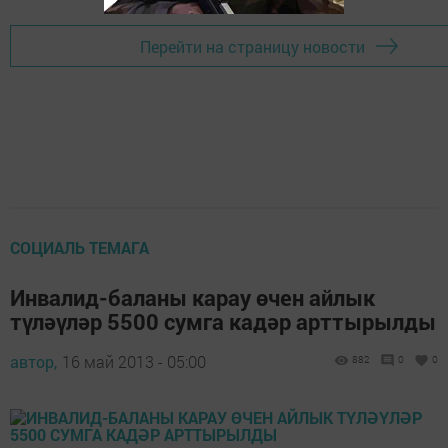
Перейти на страницу новости
СОЦИАЛЬ ТЕМАГА
Инвалид-баланы карау өчен айлык
түләүләр 5500 сумга кадәр арттырылды
автор,
16 май 2013 - 05:00
882
0
0