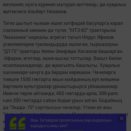
көчләнеп, күзгә күренеп матурап киттеләр,- ди хуҗалык
җитәкчесе Альберт Низамов.
Тигез шытып чыккан яшел хәтфәдәй басуларга карап
сокланмый мөмкин дә түгел. "МТЗ-82" тракторына
"Амазонка" маркалы агрегат тагып Илдус Яфизов
үсемлекләрне тукландыруда эшләгән, тырмалауны
"ДТ-75" тракторы белән Әмирҗан Хисамов башкарган.
-Әфәрин, егетләр, эшне кыска тоттылар. Вакыт белән
исәпләшмәделәр,- ди җәмгыять башлыгы. Хуҗалык
эшчәннәре чәчүгә дә бердәм керешкән. Чәчелергә
тиешле 1500 гектарга якын мәйданның күп өлешенә
бөртекле культуралар урнаштырырга уйлашканнар.
Икенче төрле әйткәндә, 450 гектарда-арпа, 300-рапс
һәм 200 гектарда сабан бодае урын алган. Бодайның
да "Экада- 70" сортлысын чәчәләр. Үткән ел аны
"Цильна" җәмгыятеннән алып 43 гектарда гына үстереп
Яшь Татмедиа проектының яңа видеосын
караганнар, яңа сорт Иске Чокалы туфрагын үз иткән,
карадыгызмы әле?
үсемлекчелек өчен елның шактый кырыс булуына да