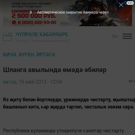
5
Автоматическое закрытие баннера через
ЧҮПРӘЛЕ ХӘБӘРЛӘРЕ
16+
"Туган як" - Чүпрәле районы газетасы
КИЧӘ. БҮГЕН. ИРТӘГӘ
Шланга авылында өмәдә әбиләр
автор,
16 май 2013 - 12:04
Яз җитү белән йортларда, урамнарда чистарту, җыешты
башланып китә, һәр җирдә тәртип, чисталык хөкем сөрә.
Республика күләмендә үткәрелүче санитар чистарту