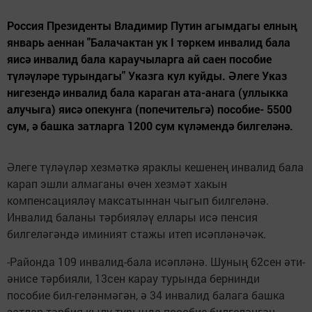
Россия Президенты Владимир Путин агымдагы елның
январь аеннан "Балачактан ук I төркем инвалид бала
яисә инвалид бала караучыларга ай саен пособие
түләүләре турындагы" Указга кул куйды. Әлеге Указ
нигезендә инвалид бала караган ата-анага (уллыкка
алучыга) яисә опекунга (попечительгә) пособие- 5500
сум, ә башка затларга 1200 сум күләмендә билгеләнә.
Әлеге түләүләр хезмәткә яраклы кешенең инвалид бала
карап эшли алмаганы өчен хезмәт хакын
компенсацияләү максатыннан чыгып билгеләнә.
Инвалид баланы тәрбияләү еллары исә пенсия
билгеләгәндә иминият стажы итеп исәпләнәчәк.
-Районда 109 инвалид-бала исәпләнә. Шуның 62сен әти-
әнисе тәрбияли, 13сен карау турында бернинди
пособие бил-геләнмәгән, ә 34 инвалид балага башка
затлар тәрбия кылу турында пособие билгеләнгән,