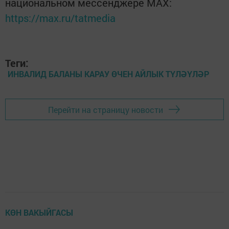
национальном мессенджере MАХ:
https://max.ru/tatmedia
Теги:
ИНВАЛИД БАЛАНЫ КАРАУ ӨЧЕН АЙЛЫК ТҮЛӘҮЛӘР
Перейти на страницу новости
КӨН ВАКЫЙГАСЫ