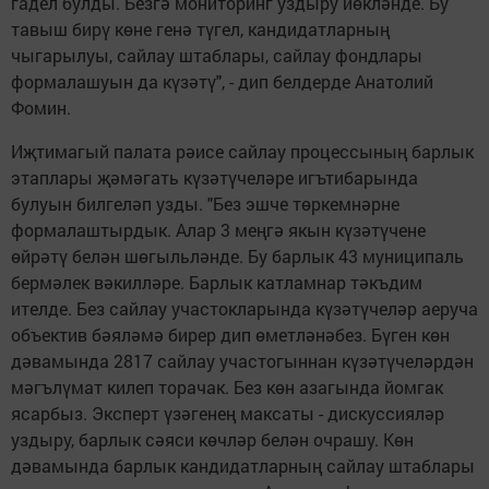
гадел булды. Безгә мониторинг уздыру йөкләнде. Бу
тавыш бирү көне генә түгел, кандидатларның
чыгарылуы, сайлау штаблары, сайлау фондлары
формалашуын да күзәтү", - дип белдерде Анатолий
Фомин.
Иҗтимагый палата рәисе сайлау процессының барлык
этаплары җәмәгать күзәтүчеләре игътибарында
булуын билгеләп узды. "Без эшче төркемнәрне
формалаштырдык. Алар 3 меңгә якын күзәтүчене
өйрәтү белән шөгыльләнде. Бу барлык 43 муниципаль
бермәлек вәкилләре. Барлык катламнар тәкъдим
ителде. Без сайлау участокларында күзәтүчеләр аеруча
объектив бәяләмә бирер дип өметләнәбез. Бүген көн
дәвамында 2817 сайлау участогыннан күзәтүчеләрдән
мәгълүмат килеп торачак. Без көн азагында йомгак
ясарбыз. Эксперт үзәгенең максаты - дискуссияләр
уздыру, барлык сәяси көчләр белән очрашу. Көн
дәвамында барлык кандидатларның сайлау штаблары