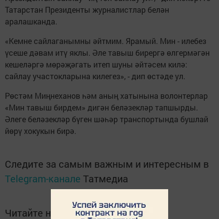
Татарстан Президенты журналистлар белән
аралашканда.
«Кемне сайлаганымны әйтмим. Ярамый. Мин - илебез
үсеше дәвам итү яклы. Әле тавыш бирергә өлгермәгән
кешеләргә мөрәҗәгать итеп шуны әйтәсем килә:
сайлау участокларына килегез», - дип өстәде ул.
Рөстәм Миңнеханов һәм аның хатынына волонтерлар
«Мин тавыш бирдем» дигән беләзекләр тапшырды.
Әлеге беләзекләр бүген шәһәр транспортында бушлай
йөрү хокукын бирә.
Следите за самым важным и интересным в
Telegram-канале
Татмедиа
Читайте новости Татарстана в