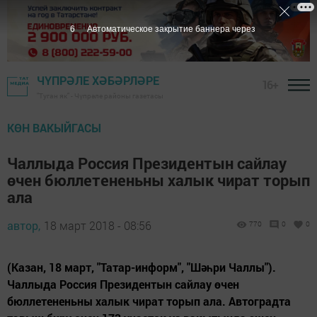
5
Автоматическое закрытие баннера через
ЧҮПРӘЛЕ ХӘБӘРЛӘРЕ
16+
"Туган як" - Чүпрәле районы газетасы
КӨН ВАКЫЙГАСЫ
Чаллыда Россия Президентын сайлау
өчен бюллетененьны халык чират торып
ала
автор,
18 март 2018 - 08:56
770
0
0
(Казан, 18 март, "Татар-информ", "Шәһри Чаллы").
Чаллыда Россия Президентын сайлау өчен
бюллетененьны халык чират торып ала. Автоградта