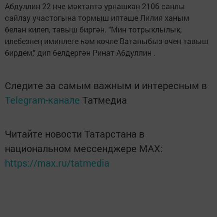
Абдуллин 22 нче мәктәптә урнашкан 2106 санлы
сайлау участогына тормыш иптәше Лилия ханым
белән килеп, тавыш биргән. "Мин тотрыклылык,
илебезнең иминлеге һәм көчле Ватаныбыз өчен тавыш
бирдем," дип белдергән Ринат Абдуллин .
Следите за самым важным и интересным в
Telegram-канале
Татмедиа
Читайте новости Татарстана в
национальном мессенджере MАХ:
https://max.ru/tatmedia