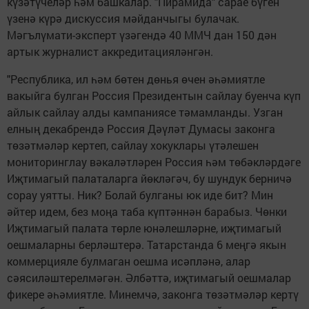
күзәтүчеләр һәм башкалар. "Пирамида" сарае бүген
үзенә күрә дискуссия мәйданчыгы булачак.
Мәгълүмати-эксперт үзәгендә 40 ММЧ дан 150 дән
артык журналист аккредитацияләнгән.
"Республика, ил һәм бөтен дөнья өчен әһәмиятле
вакыйга булган Россия Президентын сайлау буенча күп
айлык сайлау алды кампаниясе тәмамланды. Узган
елның декабрендә Россия Дәүләт Думасы законга
төзәтмәләр кертеп, сайлау хокуклары үтәлешен
мониторинглау вәкаләтләрен Россия һәм төбәкләрдәге
Иҗтимагый палаталарга йөкләгәч, бу шундук берничә
сорау уятты. Ник? Болай булганы юк иде бит? Мин
әйтер идем, без моңа таба күптәннән барабыз. Чөнки
Иҗтимагый палата төрле юнәлешләрне, иҗтимагый
оешмаларны берләштерә. Татарстанда 6 меңгә якын
коммерцияле булмаган оешма исәпләнә, алар
сәясиләштерелмәгән. Әлбәттә, иҗтимагый оешмалар
фикере әһәмиятле. Минемчә, законга төзәтмәләр кертү