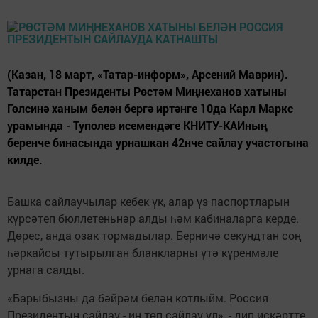
(Казан, 18 март, «Татар-информ», Арсений Маврин).
Татарстан Президенты Рөстәм Миңнеханов хатыны
Гөлсинә ханым белән бергә иртәнге 10да Карл Маркс
урамында - Туполев исемендәге КНИТУ-КАИның
беренче бинасында урнашкан 42нче сайлау участогына
килде.
Башка сайлаучылар кебек үк, алар үз паспортларын
күрсәтеп бюллетеньнәр алды һәм кабиналарга керде.
Дөрес, анда озак тормадылар. Берничә секундтан соң
һәркайсы тутырылган бланкларны үтә күренмәле
урнага салды.
«Барыбызны да бәйрәм белән котлыйм. Россия
Президентын сайлау - иң төп сайлау ул», - дип искәртте