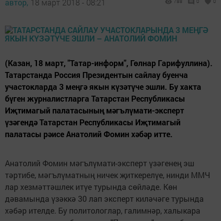
автор,
18 март 2018 - 08:21
788
0
0
(Казан, 18 март, "Татар-информ", Гөлнар Гарифуллина).
Татарстанда Россия Президентын сайлау буенча
участокларда 3 меңгә якын күзәтүче эшли. Бу хакта
бүген журналистларга Татарстан Республикасы
Иҗтимагый палатасының мәгълүмати-эксперт
үзәгендә Татарстан Республикасы Иҗтимагый
палатасы рәисе Анатолий Фомин хәбәр итте.
Анатолий Фомин мәгълүмати-эксперт үзәгенең эш
тәртибе, мәгълүматның ничек җиткерелүе, нинди ММЧ
лар хезмәттәшлек итүе турында сөйләде. Көн
дәвамында үзәккә 30 лап эксперт киләчәге турында
хәбәр ителде. Бу политологлар, галимнәр, халыкара