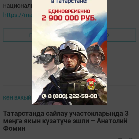
национальном мессенджере MАХ:
https://max.ru/tatmedia
Перейти на страницу новости
КӨН ВАКЫЙГАСЫ
Татарстанда сайлау участокларында 3
меңгә якын күзәтүче эшли – Анатолий
Фомин