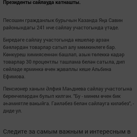
Президенты сайлауда катнашты.
Песошин гражданлык бурычын Казанда Яңа Савин
районындагы 241 нче сайлау участогында үтәде.
Биредәге сайлау участогында кешеләр арзан
бәяләрдән товарлар сатып алу мөмкинлеге бар.
Көнкүреш химиясеннән башлап, азык-төлеккә кадәр
товарлар 30 процентлы ташлама белән сатыла, дип
сөйләде ярминкә өчен җаваплы кеше Альбина
Ефимова.
Пенсионер ханым Әлфия Мәһдиева сайлау участогына
беренчеләрдән булып килгән. "Бу - минем өчен бик
әһәмиятле вакыйга. Гаиләбез белән сайлауга киләбез", -
диде ул.
Следите за самым важным и интересным в