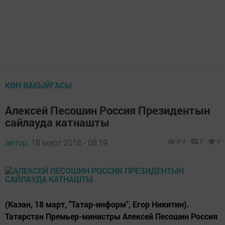
КӨН ВАКЫЙГАСЫ
Алексей Песошин Россия Президентын
сайлауда катнашты
автор,
18 март 2018 - 08:19
814
0
0
(Казан, 18 март, "Татар-информ", Егор Никитин).
Татарстан Премьер-министры Алексей Песошин Россия