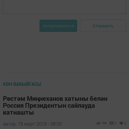
Отправить
Авторизоваться
КӨН ВАКЫЙГАСЫ
Рөстәм Миңнеханов хатыны белән
Россия Президентын сайлауда
катнашты
автор,
18 март 2018 - 08:30
788
0
0