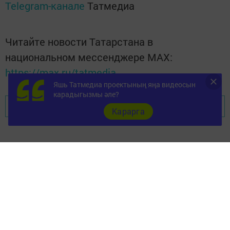
Telegram-канале
Татмедиа
Читайте новости Татарстана в
национальном мессенджере MАХ:
https://max.ru/tatmedia
Яшь Татмедиа проектының яңа видеосын
карадыгызмы әле?
Перейти на страницу новости
Карарга