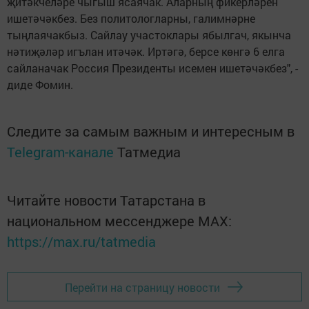
җитәкчеләре чыгыш ясаячак. Аларның фикерләрен
ишетәчәкбез. Без политологларны, галимнәрне
тыңлаячакбыз. Сайлау участоклары ябылгач, якынча
нәтиҗәләр игълан итәчәк. Иртәгә, берсе көнгә 6 елга
сайланачак Россия Президенты исемен ишетәчәкбез", -
диде Фомин.
Следите за самым важным и интересным в
Telegram-канале
Татмедиа
Читайте новости Татарстана в
национальном мессенджере MАХ:
https://max.ru/tatmedia
Перейти на страницу новости