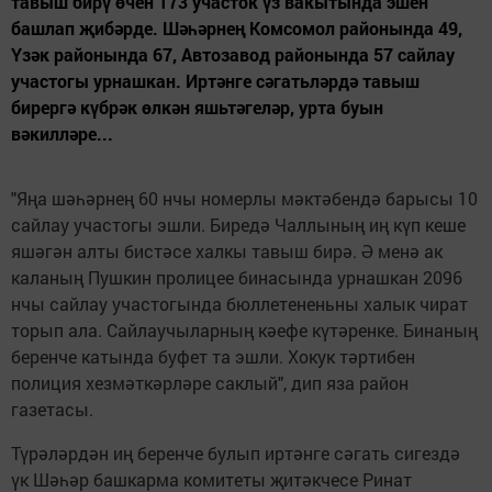
тавыш бирү өчен 173 участок үз вакытында эшен
башлап җибәрде. Шәһәрнең Комсомол районында 49,
Үзәк районында 67, Автозавод районында 57 сайлау
участогы урнашкан. Иртәнге сәгатьләрдә тавыш
бирергә күбрәк өлкән яшьтәгеләр, урта буын
вәкилләре...
"Яңа шәһәрнең 60 нчы номерлы мәктәбендә барысы 10
сайлау участогы эшли. Биредә Чаллының иң күп кеше
яшәгән алты бистәсе халкы тавыш бирә. Ә менә ак
каланың Пушкин пролицее бинасында урнашкан 2096
нчы сайлау участогында бюллетененьны халык чират
торып ала. Сайлаучыларның кәефе күтәренке. Бинаның
беренче катында буфет та эшли. Хокук тәртибен
полиция хезмәткәрләре саклый", дип яза район
газетасы.
Түрәләрдән иң беренче булып иртәнге сәгать сигездә
үк Шәһәр башкарма комитеты җитәкчесе Ринат