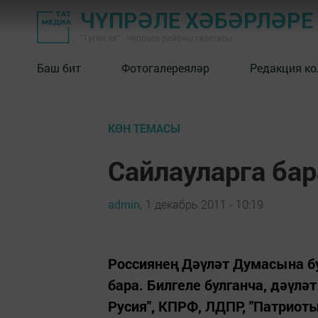
ЧҮПРӘЛЕ ХӘБӘРЛӘРЕ
"Туган як" - Чүпрәле районы газетасы
Баш бит
Фотогалереяләр
Редакция к
КӨН ТЕМАСЫ
Сайлауларга б
admin,
1 декабрь 2011 - 10:19
Россиянең Дәүләт Думасына бу
бара. Билгеле булганча, дәүлә
Русия", КПРФ, ЛДПР, "Патриоты