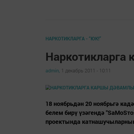
НАРКОТИКЛАРГА - “ЮК!”
Наркотикларга 
admin,
1 декабрь 2011 - 10:11
18 ноябрьдән 20 ноябрьгә кад
белем бирү үзәгендә "SаMоSт
проектында катнашучыларның