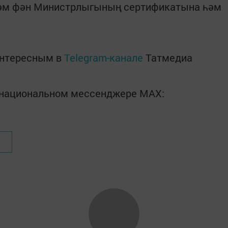
әм фән Министрлыгының сертификатына һәм
интересным в
Telegram-канале
Татмедиа
в национальном мессенджере MАХ: