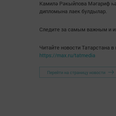
Камилә Рәкыйпова Мәгариф һ
дипломына лаек булдылар.
Следите за самым важным и 
Читайте новости Татарстана 
https://max.ru/tatmedia
Перейти на страницу новости