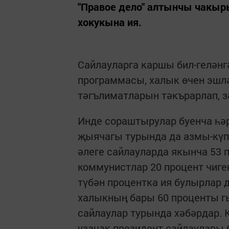
"Правое дело" алтынчы чакы
хокукына ия.
Сайлауларга каршы бил-геләнг
программасы, халык өчен эшл
тәгълиматларын тәкърарлап, з
Инде сораштырулар буенча һәр
җыячагы турында да азмы-күпм
әлеге сайлауларда якынча 53 
коммунистлар 20 процент чиген
түбән процентка ия булырлар 
халыкның бары 60 проценты г
сайлаулар турында хәбәрдар. 
узачак президент сайлаулары б