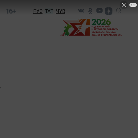
16+
РУС
ТАТ
ЧУВ
0