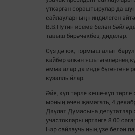
үткәргән сораштырулар да шун
сайлауларның ниндилеген әйт
В.В.Путин исеме белән бәйләд
тавыш бирәчәкбез, диделәр.
Сүз дә юк, тормыш алып барул
кайбер өлкән яшьтәгеләрнең 
әмма алар да инде бүгенгене 
күзаллыйлар.
Әйе, күп төрле кеше-күп төрле
моның өчен җәмәгать, 4 дека
Дәүләт Думасына депутатлар 
участоклары иртәнге 8.00 сәга
Һәр сайлаучының үзе белән па