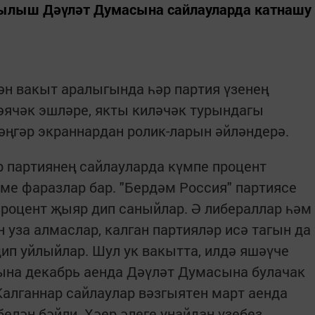
рылыш Дәүләт Думасына сайлауларда катнашу
ән вакыт аралыгында һәр партия үзенең
әячәк эшләре, якты киләчәк турындагы
әңгәр экраннардан ролик-ларын әйләндерә.
 партиянең сайлауларда күмпе процент
е фаразлар бар. "Бердәм Россия" партиясе
процент җыяр дип саныйлар. Ә либераллар һәм
 уза алмаслар, калган партияләр исә тагын да
дип уйлыйлар. Шул ук вакытта, илдә яшәүче
ына декабрь аенда Дәүләт Думасына булачак
Калганнар сайлаулар вәзгыятен март аенда
елән бәйли. Хәер әлеге уңайдан үзебез