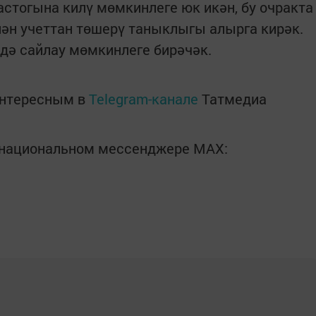
астогына килү мөмкинлеге юк икән, бу очракта
ән учеттан төшерү таныклыгы алырга кирәк.
дә сайлау мөмкинлеге бирәчәк.
интересным в
Telegram-канале
Татмедиа
в национальном мессенджере MАХ: