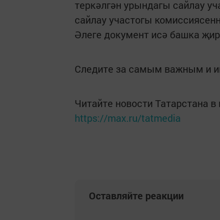
теркәлгән урындагы сайлау уч
сайлау участогы комиссиясенн
Әлеге документ исә башка җир
Следите за самым важным и 
Читайте новости Татарстана 
https://max.ru/tatmedia
Оставляйте реакции