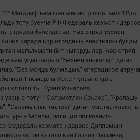
, ТР Мәгариф һәм фән министрлыгы һәм ТРда
льдә тоту буенча РФ Федераль хезмәт идарәс
ты отрядка бүленделәр. Һәр отряд үзенең
 кичке чарада һәр отрядның визиткасы булды.
 дигән мәгълүмати бит чыгардылар. Һәр отряд
әде һәм уңышларын "Безнең уңышлар" дигән
лар. "Без монда булмадык" операциясе аеруч
айоннан 1 номерлы Иске Чүпрәле урта
ры катнашты. Гүзәл Ильясова
з-үзеңне тоту", "Сәламәтлек бәһасе", "Аралашу
эш", "Сәламәтлек театры" дигән мастер-класста
нигы урынбасары, полиция полковнигы
се Федераль хезмәте идарәсе Дипломын
аларда актив катнашкан Гөлназ Нәфиева,