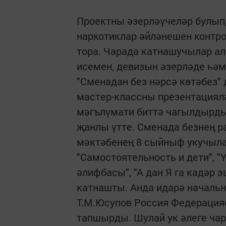
Проектны әзерләүчеләр булып
наркотиклар әйләнешен контро
тора. Чарада катнашучылар ал
исемен, девизын әзерләде һәм
"Сменадан без нәрсә көтәбез"
мастер-классны презентациял
мәгълүмати биттә чагылдырды
җанлы үтте. Сменада безнең р
мәктәбенең 8 сыйныф укучыла
"Самостоятельность и дети", "Ү
әлифбасы", "А дан Я га кадәр 
катнашты. Анда идарә началь
Т.М.Юсупов Россия Федерация
тапшырды. Шулай ук әлеге чар