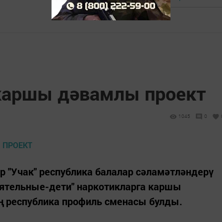
каршы дәвамлы проект
1045
0
әр "Учак" республика балалар сәламәтләндерү
оятельные-дети" наркотикларга каршы
 республика профиль сменасы булды.