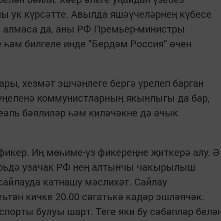
ы ук күрсәтте. Авылда яшәүчеләрнең күбесе
ә алмаса да, аны РФ Премьер-министры
е һәм билгеле инде "Бердәм Россия" өчен
ары, хезмәт эшчәнлеге бергә үрелеп барган
күңеленә коммунистларның якынлыгы да бар,
реаль бәялиләр һәм киләчәкне дә ачык
 фикер. Иң мөһиме-үз фикереңне җиткерә алу. Ә
брьдә узачак РФ нең алтынчы чакырылыш
сайлауда катнашу мәслихәт. Сайлау
тьтән кичке 20.00 сәгатькә кадәр эшләячәк.
спорты булуы шарт. Теге яки бу сәбәпләр белә