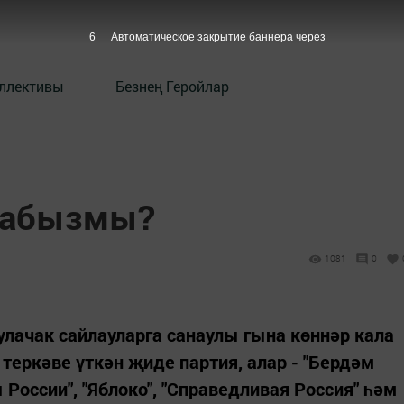
5
Автоматическое закрытие баннера через
оллективы
Безнең Геройлар
арабызмы?
1081
0
лачак сайлауларга санаулы гына көннәр кала
т теркәве үткән җиде партия, алар - "Бердәм
 России", "Яблоко", "Справедливая Россия" һәм