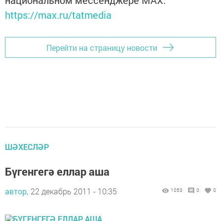
национальном мессенджере MАХ:
https://max.ru/tatmedia
Перейти на страницу новости
ШӘХЕСЛӘР
Бүгенгегә еллар аша
автор,
22 декабрь 2011 - 10:35
1053
0
0