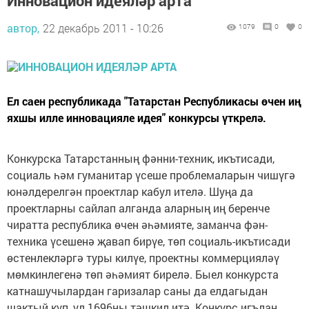
Инновацион идеяләр арта
автор,
22 декабрь 2011 - 10:26
1079
0
0
Ел саен республикада "Татарстан Республикасы өчен иң
яхшы илле инновацияле идея" конкурсы үткрелә.
Конкурска Татарстанның фәнни-техник, икътисади,
социаль һәм гуманитар үсеше проблемаларын чишүгә
юнәлдерелгән проектлар кабул ителә. Шуңа да
проектларны сайлап алганда аларның иң беренче
чиратта республика өчен әһәмияте, заманча фән-
техника үсешенә җавап бирүе, төп социаль-икътисади
өстенлекләргә туры килүе, проектны коммерцияләү
мөмкинлегенә төп әһәмият бирелә. Быел конкурста
катнашучылардан гаризалар саны да елдагыдан
шактый күп, ул 1696ны тәшкил итә. Конкурс игълан