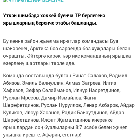
Үткән шимбәдә хоккей буенча ТР берлегенә
ярышларның беренче этабы башланды.
Бу көнне район җыелма ир-атлар командасы Буа
шәһәренең Арктика боз сараенда боз хуҗалары белән
очрашты. Әйтергә кирәк, һәр ике команданың ярышка
әзерләнү шартлары төрле иде.
Команда составында булган Ринат Сәлахов, Радмил
Абязов, Эмиль Вәлиуллин, Алмаз Загреев, Илгиз
Хафизов, Зөфәр Сөләйманов, Илнур Насретдинов,
Руслан Мресов, Дамир Измайлов, Фагил
Шәрәфетдинов, Руслан Нуруллов, Ленар Акбаров, Айдар
Куликов, Илсур Хәсанов, Радик Баһаутдинов, Айдар
Шәрәфетдинов, Илфат Җамалтдинов киеренке
ярышлардан соң буалыларны 8:7 исәбе белән җиңеп
уңышка иреште. Афәрин, егетләр!