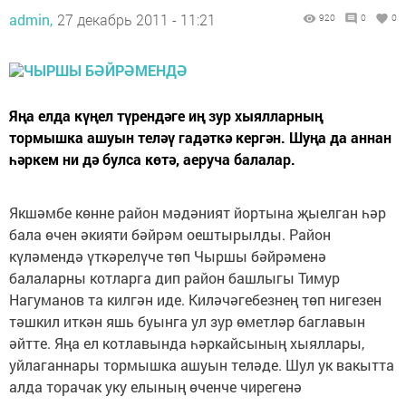
admin,
27 декабрь 2011 - 11:21
920
0
0
Яңа елда күңел түрендәге иң зур хыялларның
тормышка ашуын теләү гадәткә кергән. Шуңа да аннан
һәркем ни дә булса көтә, аеруча балалар.
Якшәмбе көнне район мәдәният йортына җыелган һәр
бала өчен әкияти бәйрәм оештырылды. Район
күләмендә үткәрелүче төп Чыршы бәйрәменә
балаларны котларга дип район башлыгы Тимур
Нагуманов та килгән иде. Киләчәгебезнең төп нигезен
тәшкил иткән яшь буынга ул зур өметләр баглавын
әйтте. Яңа ел котлавында һәркайсының хыяллары,
уйлаганнары тормышка ашуын теләде. Шул ук вакытта
алда торачак уку елының өченче чирегенә