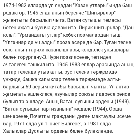
1974-1982 елларда ул яңадан "Казан утлары"ында баш
редактор. 1945 елда аның беренче "Шигырьләр"
җыентыгы басылып чыга. Ватан сугышы темасы
бөтен иҗаты буенча дәвам итә. Лирик шигырьләр, "Дан
юлы", "Урмандагы утлар" кебек поэмалардан тыш,
"Үлгәннәр дә үч алды" проза әсәре дә бар. Туган телне
сөю, аның тарихи казанышлары, көндәлек уңышлары
белән горурлану-З.Нури поэзиясенең төп идея
эчтәлеген тәшкил итә. 1945-1983 еллар арасында аның
татар телендә утыз алты, рус теленә тәрҗемәдә
унҗиде, башка халыклар теленә тәрҗемәдә алты-
барлыгы 59 аерым китабы басылып чыкты. Ул актив
җәмәгать эшлеклесе, язучылар союзы идарәсе рәисе
булып та эшләде. Аның Ватан сугышы ордены (1948),
"Ватан сугышы партизанына" медале (1944), Орша
шәһәренең Почетлы гражданы дигән мактаулы исеме
бар, 1971 елда ул "Почет Билгесе", ә 1981 елда
Халыклар Дуслыгы ордены белән бүләкләнде.