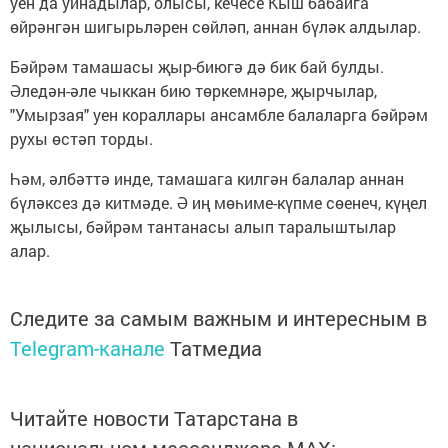
уен да уйнадылар, олысы, кечесе Кыш бабайга
өйрәнгән шигырьләрен сөйләп, аннан бүләк алдылар.
Бәйрәм тамашасы җыр-биюгә дә бик бай булды.
Әледән-әле чыккан бию төркемнәре, җырчылар,
"Умырзая" уен кораллары ансамбле балаларга бәйрәм
рухы өстәп торды.
Һәм, әлбәттә инде, тамашага килгән балалар аннан
бүләксез дә китмәде. Ә иң мөһиме-күпме сөенеч, күңел
җылысы, бәйрәм тантанасы алып таралыштылар
алар.
Следите за самым важным и интересным в
Telegram-канале
Татмедиа
Читайте новости Татарстана в