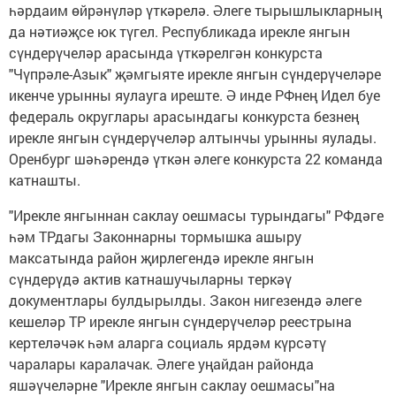
һәрдаим өйрәнүләр үткәрелә. Әлеге тырышлыкларның
да нәтиәҗсе юк түгел. Республикада ирекле янгын
сүндерүчеләр арасында үткәрелгән конкурста
"Чүпрәле-Азык" җәмгыяте ирекле янгын сүндерүчеләре
икенче урынны яулауга иреште. Ә инде РФнең Идел буе
федераль округлары арасындагы конкурста безнең
ирекле янгын сүндерүчеләр алтынчы урынны яулады.
Оренбург шәһәрендә үткән әлеге конкурста 22 команда
катнашты.
"Ирекле янгыннан саклау оешмасы турындагы" РФдәге
һәм ТРдагы Законнарны тормышка ашыру
максатында район җирлегендә ирекле янгын
сүндерүдә актив катнашучыларны теркәү
документлары булдырылды. Закон нигезендә әлеге
кешеләр ТР ирекле янгын сүндерүчеләр реестрына
кертеләчәк һәм аларга социаль ярдәм күрсәтү
чаралары каралачак. Әлеге уңайдан районда
яшәүчеләрне "Ирекле янгын саклау оешмасы"на