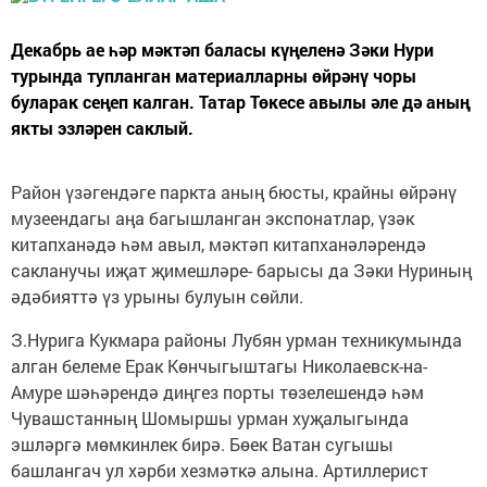
Декабрь ае һәр мәктәп баласы күңеленә Зәки Нури
турында тупланган материалларны өйрәнү чоры
буларак сеңеп калган. Татар Төкесе авылы әле дә аның
якты эзләрен саклый.
Район үзәгендәге паркта аның бюсты, крайны өйрәнү
музеендагы аңа багышланган экспонатлар, үзәк
китапханәдә һәм авыл, мәктәп китапханәләрендә
сакланучы иҗат җимешләре- барысы да Зәки Нуриның
әдәбияттә үз урыны булуын сөйли.
З.Нурига Кукмара районы Лубян урман техникумында
алган белеме Ерак Көнчыгыштагы Николаевск-на-
Амуре шәһәрендә диңгез порты төзелешендә һәм
Чувашстанның Шомыршы урман хуҗалыгында
эшләргә мөмкинлек бирә. Бөек Ватан сугышы
башлангач ул хәрби хезмәткә алына. Артиллерист