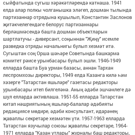
сыйфатында сугыш хәрәкәтләрендә катнаша. 1941
елда алар полкы чолганышка эләгеп, дошман тылында
партизаннар отрядына кушылып, Константин Заслонов
җитәкчелегендәге белорус партизаннары
берләшмәсендә башта дошман объектларын
шартлатучы - диверсант, соңыннан "Җиңү" исемле
разведка отряды начальнигы булып хезмәт итә.
Сугыштан соң Орша шәһәре Советында башкарма
комитет рәисе урынбасары булып эшли. 1946-1949
елларда башта Буа урман базасы, аннан Тархан
леспромхозы директоры, 1949 елда Казанга килә һәм
хәзерге "Татарстан яшьләре" газетасы редакторы
урынбасары итеп билгеләнә. Аның әдәби эшчәнлеге дә
шул елларда активлаша. 1951-55 елларда Татарстан
китап нәшриятының яшьләр-балалар әдәбияты
редакциясе мөдире, әдәби консультант, идарәнең
җаваплы секретаре хезмәтен үти. 1957-1963 елларда
Татарстан язучылар союзы җаваплы секретаре, 1964-
1971 елларда "Казан утлары" журналы баш редакторы,