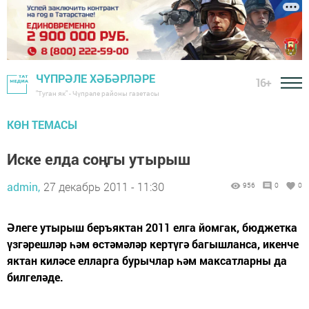
ЧҮПРӘЛЕ ХӘБӘРЛӘРЕ
16+
"Туган як" - Чүпрәле районы газетасы
КӨН ТЕМАСЫ
Иске елда соңгы утырыш
admin,
27 декабрь 2011 - 11:30
956
0
0
Әлеге утырыш беръяктан 2011 елга йомгак, бюджетка
үзгәрешләр һәм өстәмәләр кертүгә багышланса, икенче
яктан киләсе елларга бурычлар һәм максатларны да
билгеләде.