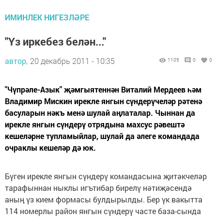
ИМИНЛЕК НИГЕЗЛӘРЕ
"Үз иркебез белән..."
автор,
20 декабрь 2011 - 10:35
1105
0
0
"Чүпрәле-Азык" җәмгыятеннән Виталий Мердеев һәм
Владимир Мискин ирекле янгын сүндерүчеләр рәтенә
басуларын нәкъ менә шулай аңлаталар. Чыннан да
ирекле янгын сүндерү отрядына махсус рәвештә
кешеләрне тупламыйлар, шулай да әлеге командада
очраклы кешеләр дә юк.
Бүген ирекле янгын сүндерү командасына җитәкчеләр
тарафыннан ныклы игътибар бирелү нәтиҗәсендә
аның үз кием формасы булдырылды. Бер үк вакытта
114 номерлы район янгын сүндерү часте база-сында