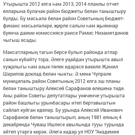
Утырышта 2012 елга һәм 2013, 2014 планлы отчет
елларына булачак район бюджеты белән таныштыру
булды. Бу мәсьәлә белән район Советының бюджет-
финанс мәсьәләләре, җирле салым һәм җыемнар
буенча даими комиссиясе рәисе Рәмис Низаметдинов
чыгыш ясады.
Максатларның тагын берсе булып районда атлар
санын күбәйтү тора. Әлеге уңайдан утырышта авыл
хуҗалыгы һәм азык-төлек идарәсе вәкиле Җәмил
Шәрипов доклад белән чыкты. Ә менә Чүпрәле
муниципаль район Советының 2012 елга эш планы
белән таныштыру Алексей Сарафанов өлешенә тиде.
Аны район Советы депутатлары унөченче утырышта
район башлыгы урынбасары итеп бертавыштын
сайлап куйган иделәр. Бу урында Алексей Иванович
Сарафанов белән таныштырып, аның 1981 елның 4
декабрендә Чуваш Ишлесе авылында тууы турында
әйтеп үтәргә кирәк. Әлегә кадәр ул НОУ "Академия