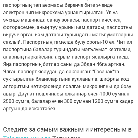
паспортның төп аермасы беренче бите эчендә
электрон чип-микросхема урнаштырылган. Ул үз
эчендә машинада санау зонасы, паспорт иясенең
фоторәсемен, аның туу урыны һәм датасы, паспортны
бирүче орган һәм датасы турындагы мәгълүматларны
саклый. Паспортның гамәлдә булу срогы-10 ел. Чит ил
паспортына балалар турындагы мәгълүмат кертелми,
аларның һәркайсына аерым паспорт ясалырга тиеш.
Яңа паспортның битләр саны да 36дан 46га арткан.
Ялган паспорт ясаудан да сакланган: "Госзнак"та
суктырылган бланклар гына кулланыла, шифрлы код
алгоритмы нәтиҗәсендә ясалган микрочипны да бозу
авыр. Дәүләт пошлинасы өлкәннәр өчен-1000 сумнан
2500 сумга, балалар өчен 300 сумнан 1200 сумга кадәр
артуын да искәртәбез.
Следите за самым важным и интересным в