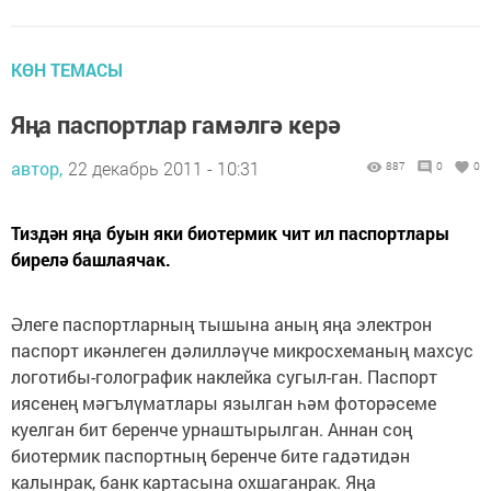
КӨН ТЕМАСЫ
Яңа паспортлар гамәлгә керә
автор,
22 декабрь 2011 - 10:31
887
0
0
Тиздән яңа буын яки биотермик чит ил паспортлары
бирелә башлаячак.
Әлеге паспортларның тышына аның яңа электрон
паспорт икәнлеген дәлилләүче микросхеманың махсус
логотибы-голографик наклейка сугыл-ган. Паспорт
иясенең мәгълүматлары язылган һәм фоторәсеме
куелган бит беренче урнаштырылган. Аннан соң
биотермик паспортның беренче бите гадәтидән
калынрак, банк картасына охшаганрак. Яңа