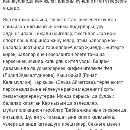
каникулларда көч җыеп, аларны күңелле итеп үткәрергә
өндәде.
Яңа ел тамашасына, физик яктан кимчелеге булган
сабыйлар, иҗтимагый оешма лидерлары, уку
алдынгылары, иҗади бәйгеләр, фестивальләр һәм
спорт ярышларында җиңүчеләр, ятим балалар һәм
балалар йортында тәрбияләнүчеләр җыелды. Әйтергә
кирәк, балалар өчен әзерләнгән әлеге тамаша
һәркемнең исендә калырлык итеп узды. Бәйрәм
дәвамында яшүсмерләрнең кәефен игелекле Фея
(Лилия Җамалтдинова), Кыш бабай (Ринат
Кәлимуллин), Кар кызы (Эльза Айметова), төрле әкият
персонажларына әйләнүче район мәдәният йорты
хезмәткәрләре күтәрде. Монда барысы да булды:
балалар югалган Кар кызын да эзләделәр,
мультипликацион геройлар "Бабка ежка"ның сихерен дә
ачтылар. Шулай ук, тамаша гына карап калмыйча,
үзләре дә анда катнашуга ирештеләр. Сәхнәгә менеп