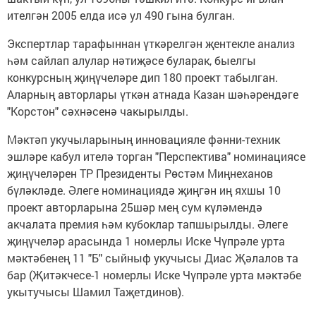
ителгән 2005 елда исә ул 490 гына булган.
Экспертлар тарафыннан үткәрелгән җентекле анализ
һәм сайлап алулар нәтиҗәсе буларак, быелгы
конкурсның җиңүчеләре дип 180 проект табылган.
Аларның авторлары үткән атнада Казан шәһәрендәге
"Корстон" сәхнәсенә чакырылды.
Мәктәп укучыларының инновацияле фәнни-техник
эшләре кабул ителә торган "Перспектива" номинациясе
җиңүчеләрен ТР Президенты Рөстәм Миңнеханов
бүләкләде. Әлеге номинациядә җиңгән иң яхшы 10
проект авторларына 25шәр мең сум күләмендә
акчалата премия һәм кубоклар тапшырылды. Әлеге
җиңүчеләр арасында 1 номерлы Иске Чүпрәле урта
мәктәбенең 11 "Б" сыйныф укучысы Диас Җәлалов та
бар (Җитәкчесе-1 номерлы Иске Чүпрәле урта мәктәбе
укытучысы Шамил Таҗетдинов).