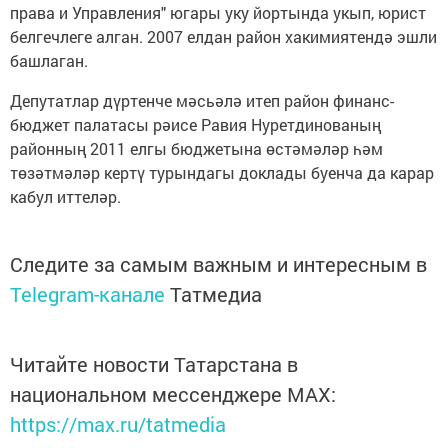
права и Управления" югары уку йортында укып, юрист
белгечлеге алган. 2007 елдан район хакимиятендә эшли
башлаган.
Депутатлар дүртенче мәсьәлә итеп район финанс-
бюджет палатасы рәисе Равия Нуретдинованың
районның 2011 елгы бюджетына өстәмәләр һәм
төзәтмәләр кертү турындагы доклады буенча да карар
кабул иттеләр.
Следите за самым важным и интересным в
Telegram-канале
Татмедиа
Читайте новости Татарстана в
национальном мессенджере MАХ:
https://max.ru/tatmedia