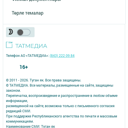
Төрле темалар
Телефон АО «ТАТМЕДИА»:
(843) 222 09 84
16+
© 2011 - 2026. Туган як. Все права защищены.
© ТАТМЕДИА. Все материалы, размещенные на сайте, защищены
законом.
Перепечатка, воспроизведение и распространение в любом объеме
информации,
размещенной на сайте, возможна только с письменного согласия
редакций СМИ.
При поддержке Республиканского агентства по печати и массовым
коммуникациям.
Наименование СМИ: Туган як