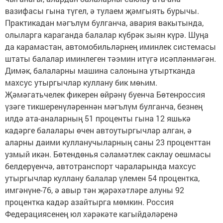
вазифасы гына түгел, ә тулаем җәмгыять бурычы.
Практикадан мәгълүм булганча, авария вакытында,
олыларга караганда балалар күбрәк зыян күрә. Шуңа
да карамастан, автомобильләрнең иминлек системасы
штаты балалар иминлеген тәэмин итүгә исәпләнмәгән.
Димәк, балаларны машина салонына утыртканда
махсус утыргычлар куллану бик мөһим.
Җәмәгатьчелек фикерен өйрәнү буенча Бөтенроссия
үзәге тикшеренүләреннән мәгълүм булганча, безнең
илдә ата-аналарның 51 проценты гына 12 яшькә
кадәрге балалары өчен автоутыргычлар алган, ә
аларны даими кулланучыларның саны 23 проценттан
узмый икән. Бөтендөнья сәламәтлек саклау оешмасы
белдерүенчә, автотранспорт чараларында махсус
утыргычлар куллану балалар үлемен 54 процентка,
имгәнүне-76, ә авыр тән җәрәхәтләре алуны 92
процентка кадәр азайтырга мөмкин. Россия
Федерациясенең юл хәрәкәте кагыйдәләренә