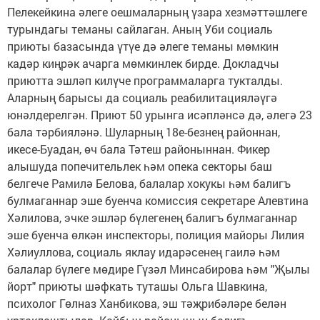
Пелекейкина әлеге оешмаларның үзара хезмәттәшлеге
турындагы теманы сайлаган. Аның Уби социаль
приюты базасында үтүе дә әлеге теманы мөмкин
кадәр киңрәк ачарга мөмкинлек бирде. Докладчы
приютта эшләп килүче программаларга тукталды.
Аларның барысы да социаль реабилитацияләүгә
юнәлдерелгән. Приют 50 урынга исәпләнсә дә, әлегә 23
бала тәрбияләнә. Шуларның 18е-безнең районнан,
икесе-Буадан, өч бала Тәтеш районыннан. Фикер
алышуда попечительлек һәм опека секторы баш
белгече Рамилә Белова, балалар хокукы һәм балигъ
булмаганнар эше буенча комиссия секретаре Алевтина
Хәлилова, эчке эшләр бүлегенең балигъ булмаганнар
эше буенча өлкән инспекторы, полиция майоры Лилия
Хәлиуллова, социаль яклау идарәсенең гаилә һәм
балалар бүлеге мөдире Гүзәл Минсабирова һәм "Җылы
йорт" приюты шәфкать туташы Ольга Шавкина,
психолог Гөлназ Ханбикова, эш тәҗрибәләре белән