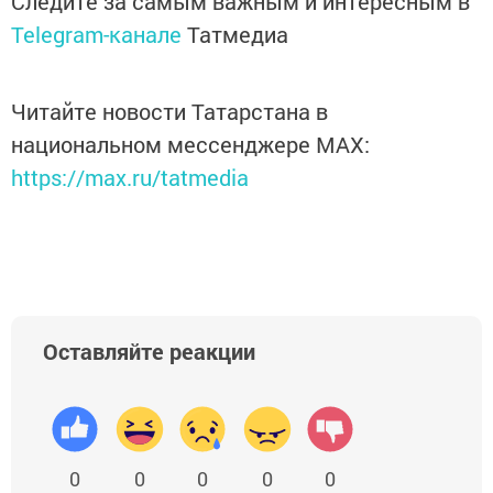
Следите за самым важным и интересным в
Telegram-канале
Татмедиа
Читайте новости Татарстана в
национальном мессенджере MАХ:
https://max.ru/tatmedia
Оставляйте реакции
0
0
0
0
0