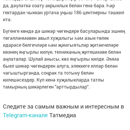
да, дәүләткә озату акрынлык белән генә бара. Һәр
гектардан чыккан уртача уңыш 186 центнерны тәшкил
итә.
Бүгенге көндә дә шикәр чөгендере басуларында эшнең
төгәлләнмәвен авыл хуҗалыгы һәм азык-төлек
идарәсе белгечләре һәм җәмгыятьләр җитәкчеләре
көзнең яңгырлы килүе, техниканың җитешмәве белән
аңлаталар. Шулай анысы, көз яңгырлы килде. Әмма
быел шикәр чөгендерен алуга, элеккеге еллар белән
чагыштырганда, соңрак та тотыну белән
килешәсездер. Күп кенә хуҗалыкларда татлы
тамырның шикәрлеген "арттырдылар".
Следите за самым важным и интересным в
Telegram-канале
Татмедиа