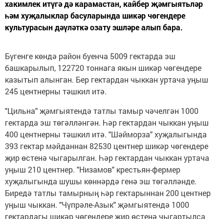
хакимлек итүгә дә карамастан, кайбер җәмгыятьләр
һәм хуҗалыклар басуларында шикәр чөгендере
культурасын дәүләткә озату эшләре алып бара.
Бүгенге көндә район буенча 5009 гектарда эш
башкарылып, 122720 тоннага якын шикәр чөгендере
казытып алынган. Бер гектардан чыккан уртача уңыш
245 центнерны тәшкил итә.
"Цильна" җәмгыятендә татлы тамыр чәчелгән 1000
гектарда эш төгәлләнгән. Һәр гектардан чыккан уңыш
400 центнерны тәшкил итә. "Шәйморза" хуҗалыгында
393 гектар мәйданнан 82530 центнер шикәр чөгендере
җир өстенә чыгарылган. Һәр гектардан чыккан уртача
уңыш 210 центнер. "Низамов" крестьян-фермер
хуҗалыгында шушы көннәрдә генә эш төгәлләнде.
Биредә татлы тамырның һәр гектарыннан 200 центнер
уңыш чыккан. "Чүпрәле-Азык" җәмгыятендә 1000
гектардагы шикәр чөгендере җир өстенә чыгартылса