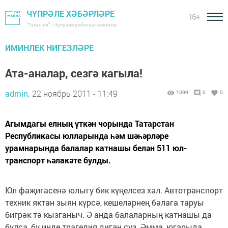
ЧҮПРӘЛЕ ХӘБӘРЛӘРЕ
16+
"Туган як" - Чүпрәле районы газетасы
ИМИНЛЕК НИГЕЗЛӘРЕ
Ата-аналар, сезгә кагыла!
admin,
22 ноябрь 2011 - 11:49
1099
0
0
Агымдагы елның үткән чорында Татарстан
Республикасы юлларында һәм шәһәрләре
урамнарында балалар катнашы белән 511 юл-
транспорт һәлакәте булды.
Юл фаҗигасенә юлыгу бик күңелсез хәл. Автотранспорт
техник яктан зыян күрсә, кешеләрнең бәлага таруы
бигрәк тә кызганыч. Ә анда балаларның катнашы да
булса, бу инде трагедия дигән сүз. Әмма, югарыда