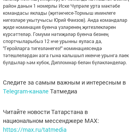
район данын 1 номерлы Иске Чүпрәле урта мәктәбе
командасы яклады (җитәкчесе-Тормыш иминлеге
нигезләре укытучысы Юрий Фәизов). Анда командалар
җиде номинация буенча үзләренең җитезлекләрен
күрсәттеләр. Гомуми нәтиҗәләр буенча безнең
спортчыларыбыз 12 нче урынны яуласа да,
"Геройларга тигезләнегез!" номинациясендә
тәтешлеләрдән азга гына калышып икенче урынга лаек
булдылар һәм кубок, Дипломнар белән бүләкләнделәр.
Следите за самым важным и интересным в
Telegram-канале
Татмедиа
Читайте новости Татарстана в
национальном мессенджере MАХ:
https://max.ru/tatmedia