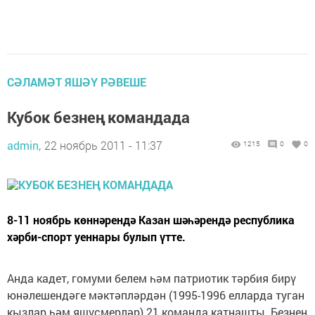
СӘЛАМӘТ ЯШӘҮ РӘВЕШЕ
Кубок безнең командада
admin,
22 ноябрь 2011 - 11:37
1215
0
0
8-11 ноябрь көннәрендә Казан шәһәрендә республика
хәрби-спорт уеннары булып үтте.
Анда кадет, гомуми белем һәм патриотик тәрбия бирү
юнәлешендәге мәктәпләрдән (1995-1996 елларда туган
кызлар һәм яшүсмерләр) 21 команда катнашты. Безнең