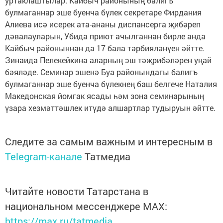
уртаклаштылар. Кайбыч районының балигъ
булмаганнар эше буенча бүлек секретаре Фирдания
Алиева исә исерек ата-ананы диспансерга җибәреп
дәвалауларын, Убида приют ачылганнан бирле анда
Кайбыч районыннан да 17 бала тәрбияләнүен әйтте.
Зинаида Пелекейкина аларның эш тәҗрибәләрен уңай
бәяләде. Семинар эшенә Буа районындагы балигъ
булмаганнар эше буенча бүлекнең баш белгече Наталия
Македонская йомгак ясады һәм зона семинарының
үзара хезмәттәшлек итүдә алшартлар тудыруын әйтте.
Следите за самым важным и интересным в
Telegram-канале
Татмедиа
Читайте новости Татарстана в
национальном мессенджере MАХ:
https://max.ru/tatmedia