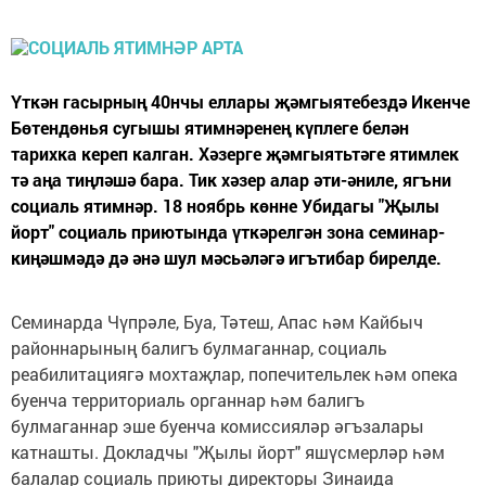
Үткән гасырның 40нчы еллары җәмгыятебездә Икенче
Бөтендөнья сугышы ятимнәренең күплеге белән
тарихка кереп калган. Хәзерге җәмгыятьтәге ятимлек
тә аңа тиңләшә бара. Тик хәзер алар әти-әниле, ягъни
социаль ятимнәр. 18 ноябрь көнне Убидагы "Җылы
йорт" социаль приютында үткәрелгән зона семинар-
киңәшмәдә дә әнә шул мәсьәләгә игътибар бирелде.
Семинарда Чүпрәле, Буа, Тәтеш, Апас һәм Кайбыч
районнарының балигъ булмаганнар, социаль
реабилитациягә мохтаҗлар, попечительлек һәм опека
буенча территориаль органнар һәм балигъ
булмаганнар эше буенча комиссияләр әгъзалары
катнашты. Докладчы "Җылы йорт" яшүсмерләр һәм
балалар социаль приюты директоры Зинаида