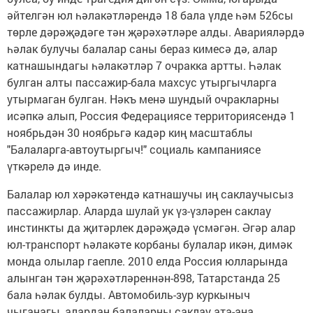
әйтелгән юл һәлакәтләрендә 18 бала үлде һәм 526сы
төрле дәрәҗәдәге тән җәрәхәтләре алды. Аварияләрдә
һәлак булучы балалар саны бераз кимесә дә, алар
катнашындагы һәлакәтләр 7 очракка артты. Һәлак
булган алты пассажир-бала махсус утыргычларга
утырмаган булган. Нәкъ менә шундый очракларны
исәпкә алып, Россия Федерациясе территориясендә 1
ноябрьдән 30 ноябрьгә кадәр киң масштаблы
"Балаларга-автоутыргыч!" социаль кампаниясе
үткәрелә дә инде.
Балалар юл хәрәкәтендә катнашучы иң саклаучысыз
пассажирлар. Аларда шулай ук үз-үзләрен саклау
инстинкты да җитәрлек дәрәҗәдә үсмәгән. Әгәр алар
юл-транспорт һәлакәте корбаны булалар икән, димәк
монда олылар гаепле. 2010 елда Россия юлларында
алынган тән җәрәхәтләреннән-898, Татарстанда 25
бала һәлак булды. Автомобиль-зур куркыныч
чыганагы, алардан балаларны саклау ата-ана