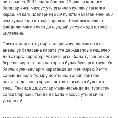
нигезләнеп, 2007 елдан башлап 12 яшькә кадәрге
балалар өчен махсус утыргычлар куллану гамәлгә
керде. Ул кагыйдәләрнең 22,9 пунктын бозган өчен 500
сум күләмендә штраф каралган. Иминлек каешын
файдаланмаган өчен дә шундый ук суммада штраф
билгеләнә.
Әлегә кадәр автоутыргычларны кулланмаган ата-
ананы үз баласына карата үтә дә җавапсыз кешеләр
дип атарга кирәктер. Автоутыргыч бала туганнан соң
беренче чиратта алына торган бүләк булырга тиеш. Ул
барлык уенчыкларга караганда да мөһимрәк. Хәтта,
сабыйны бала тудыру йортыннан алып кайткан
вакытта да, аның урыны автоутыргыч-та булырга
тиеш. Таксида да, дуслар машинасында да, туристик
сәяхәтләр вакытында да бала махсус утыргычка
утырсын!