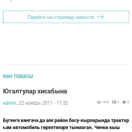
Перейти на страницу новости
КӨН ТЕМАСЫ
Югалтулар хисабына
admin,
22 ноябрь 2011 - 11:32
1010
0
0
Бүгенге көнгәчә дә әле район басу-кырларында трактор
һәм автомобиль гөрелтеләре тынмаган. Чөнки кыш