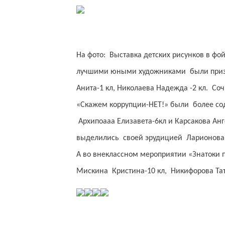
На фото: Выставка детских рисунков в ф
лучшими юными художниками были призна
Анита-1 кл, Николаева Надежда -2 кл. С
«Скажем коррупции-НЕТ!» были более с
Архипоааа Елизавета-6кл и Карсакова Ан
выделились своей эрудицией Ларионова В
А во внеклассном мероприятии «Знатоки 
Мискина Кристина-10 кл, Никифорова Тать