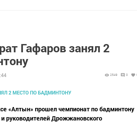
рат Гафаров занял 2
нтону
:44
2549
0
ксе «Алтын» прошел чемпионат по бадминтону
й и руководителей Дрожжановского