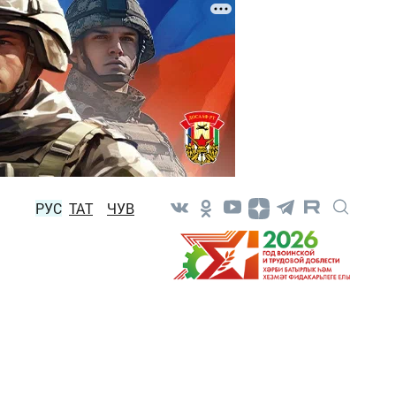
РУС
ТАТ
ЧУВ