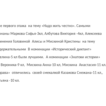
ойе первого этажа на тему «Надо жить честно». Самыми
ны Маркова Софья-3кл, Албутова Виктория -4кл, Алексеева
очинения Головиной Алисы и Мискиной Кристины на тему
одержательными В номинации «Исторический диктант»
гелина-5 кл были лучшими. А номинации «Знатоки истории»
ероника-9 кл, Мискина Анна-10 кл, Мискина Анастасия-11 кл
права» отличились своей смекалкой Казакова Снежана-11 кл,,
яна -10 кл.