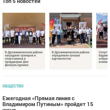
Топ 5 новостей
В Дрожжановском районе
В Дрожжановском районе
Спортив
наградили тренеров и
определили лучших
бадминт
спортсменов в
картингистов
собрали
преддверии Дня
команд
физкультурника
ОБЩЕСТВО
Ежегодная «Прямая линия с
Владимиром Путиным» пройдет 15
июня