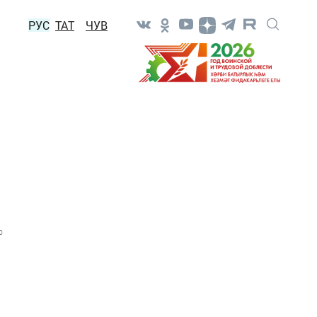
РУС
ТАТ
ЧУВ
0