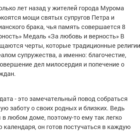
олько лет назад у жителей города Мурома
окоятся мощи святых супругов Петра и
ианского брака, чья память совершается 8
рность» Медаль «За любовь и верность» В
ощаются черты, которые традиционные религи
алом супружества, а именно: благочестие,
совершение дел милосердия и попечение о
ждан.
 дата - это замечательный повод собраться
ую заботу о своих родных и близких. Ведь
 в любом доме, поэтому-то ему так легко
о календаря, он готов постучаться в каждую