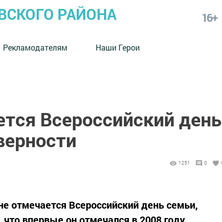
СКОГО РАЙОНА
16+
Рекламодателям
Наши Герои
ется Всероссийский день
верности
1251
0
не отмечается Всероссийский день семьи,
 что впервые он отмечался в 2008 году,