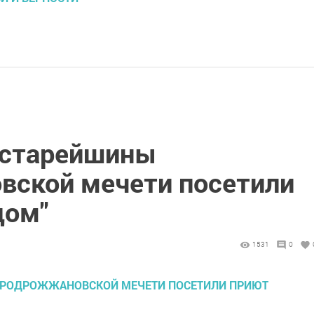
 старейшины
ской мечети посетили
дом"
1531
0