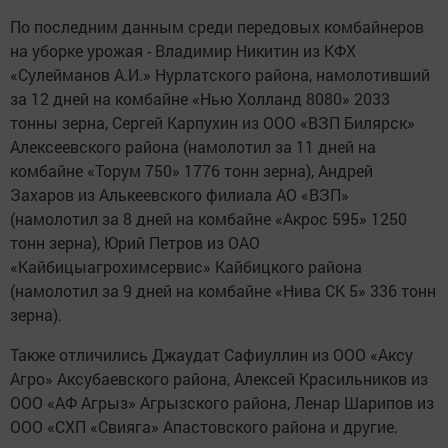
По последним данным среди передовых комбайнеров
на уборке урожая - Владимир Никитин из КФХ
«Сулейманов А.И.» Нурлатского района, намолотивший
за 12 дней на комбайне «Нью Холланд 8080» 2033
тонны зерна, Сергей Карпухин из ООО «ВЗП Билярск»
Алексеевского района (намолотил за 11 дней на
комбайне «Торум 750» 1776 тонн зерна), Андрей
Захаров из Алькеевского филиала АО «ВЗП»
(намолотил за 8 дней на комбайне «Акрос 595» 1250
тонн зерна), Юрий Петров из ОАО
«Кайбицыагрохимсервис» Кайбицкого района
(намолотил за 9 дней на комбайне «Нива СК 5» 336 тонн
зерна).
Также отличились Джаудат Сафиуллин из ООО «Аксу
Агро» Аксубаевского района, Алексей Красильников из
ООО «АФ Агрыз» Агрызского района, Ленар Шарипов из
ООО «СХП «Свияга» Апастовского района и другие.