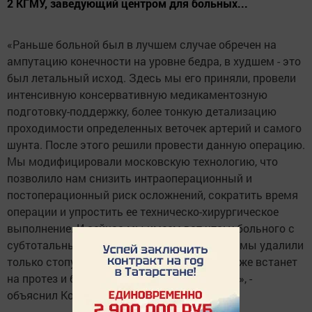
2 КГМУ, заведующий центром для больных...
«Раньше больной был в лучшем случае обречен на
ампутацию конечности на уровне бедра, в худшем - это
был летальный исход. Здесь мы его приняли, провели
интенсивную консервативную медикаментозную
подготовку-поддержку, более тонкую детализацию
проходимости определенных веточек артерий и самого
шунта. После этого решили провести данную операцию.
Мы модифицировали московскую технологию, что
позволило нам снизить интраоперационный и
постоперационный риск осложнений, сократить время
операции и упростить ее техническо-хирургическое
выполнение. И сейчас мы имеем вот что: у больного с
субтотальным поражением стопы и голени мы удалили
только стопу. Через месяц или полтора он уже встанет
на протез и будет адекватно передвигаться», -
объяснил Корейба.