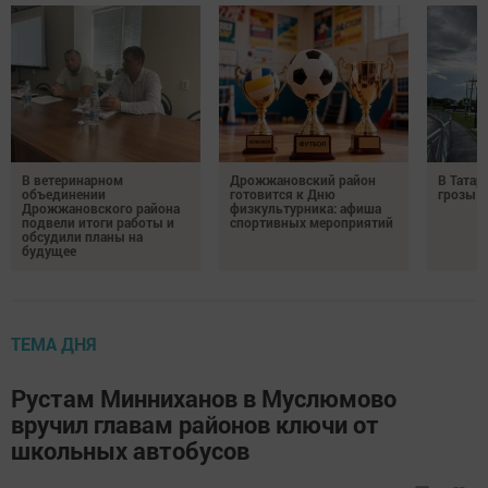
В ветеринарном
Дрожжановский район
В Татар
объединении
готовится к Дню
грозы и
Дрожжановского района
физкультурника: афиша
подвели итоги работы и
спортивных мероприятий
обсудили планы на
будущее
ТЕМА ДНЯ
Рустам Минниханов в Муслюмово
вручил главам районов ключи от
школьных автобусов