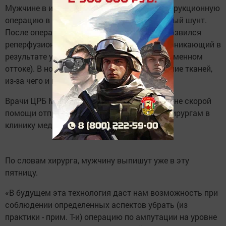
Мужчине в июне 2017 года провели реконструкционную
операцию в РКБ, где ему наложили бедренный шунт.
После операции у пациента молниеносно развился
реперфузионный синдром (это процесс, возникающий в
результате улучшения притока крови и неизменном
оттоке). В ноге больного началось омертвение тканей,
из-за чего и потребовалась ампутация.
Врачи ЦРБ Мамадышского района на машине скорой
помощи отправили пациента к казанским хирургам в
клинику медуниверситета.
По словам хирурга, мужчину выпишут уже в эту
пятницу.
«В будущем эта технология даст нам возможность при
соблюдении определенных аспектов убрать (из
практики - прим. Т-и) операцию по ампутации на уровне