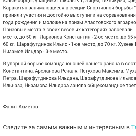
Юные борцы, учащиеся школы √1, Лицея, Техникума, сред
Каракитян занимающиеся в секции Спортивной борьбы "
приняли участия и достойно выступили на соревнования
года рождения и моложе на призы Апастовского аграрн
Призовые места в своих весовых категориях завоевали 
место, до 50 кг. Ларионов Константин - 2-ое место, до 55 
60 кг. Шарафутдинов Ильяс - 1-ое место, до 70 кг. Хузеев И
Низамов Ильдар - 3-е место.
В упорной борьбе команда юношей нашего района в сост
Константина, Арсланова Реналя, Петухова Максима, Му
Петра, Шарафутдинова Ильдана, Шарафутдинова Ильяса,
Ильназа, Низамова Ильдара заняла общекомандное трет
Фарит Ахметов
Следите за самым важным и интересным в
T