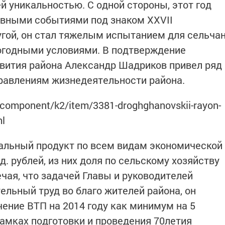
ей уникальностью. С одной стороны, этот год
вными событиями под знаком XXVII
гой, он стал тяжелым испытанием для сельча
огодными условиями. В подтверждение
вития района Александр Шадриков привел ряд
равлениям жизнедеятельности района.
u/component/k2/item/3381-droghghanovskii-rayon-
ml
иальный продукт по всем видам экономической
д. рублей, из них доля по сельскому хозяйству
чая, что задачей Главы и руководителей
ельный труд во благо жителей района, он
чение ВТП на 2014 году как минимум на 5
рамках подготовки и проведения 70летия