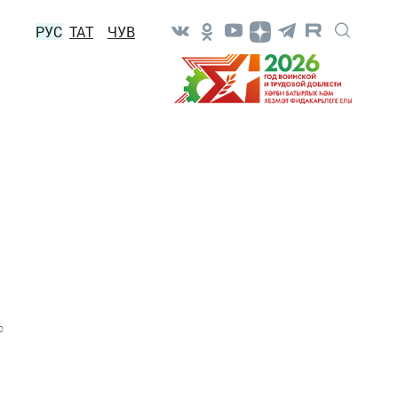
РУС
ТАТ
ЧУВ
0