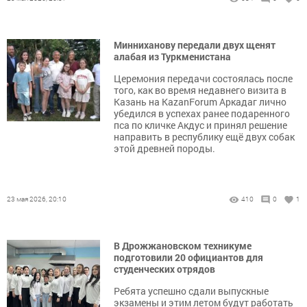
Минниханову передали двух щенят
алабая из Туркменистана
Церемония передачи состоялась после
того, как во время недавнего визита в
Казань на KazanForum Аркадаг лично
убедился в успехах ранее подаренного
пса по кличке Акдус и принял решение
направить в республику ещё двух собак
этой древней породы.
23 мая 2026, 20:10
410
0
1
В Дрожжановском техникуме
подготовили 20 официантов для
студенческих отрядов
Ребята успешно сдали выпускные
экзамены и этим летом будут работать