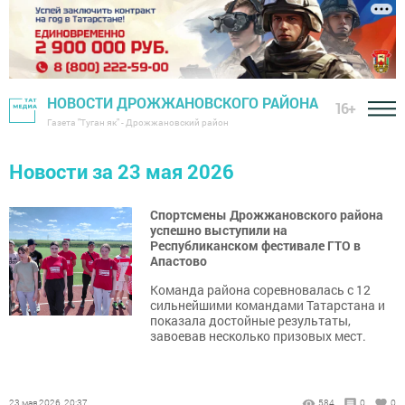
НОВОСТИ ДРОЖЖАНОВСКОГО РАЙОНА
16+
Газета "Туган як" - Дрожжановский район
Новости за 23 мая 2026
Спортсмены Дрожжановского района
успешно выступили на
Республиканском фестивале ГТО в
Апастово
Команда района соревновалась с 12
сильнейшими командами Татарстана и
показала достойные результаты,
завоевав несколько призовых мест.
23 мая 2026, 20:37
584
0
0