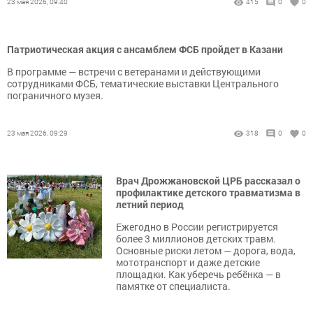
23 мая 2026, 09:40
415
0
0
Патриотическая акция с ансамблем ФСБ пройдет в Казани
В программе — встречи с ветеранами и действующими
сотрудниками ФСБ, тематические выставки Центрального
пограничного музея.
23 мая 2026, 09:29
318
0
0
Врач Дрожжановской ЦРБ рассказал о
профилактике детского травматизма в
летний период
Ежегодно в России регистрируется
более 3 миллионов детских травм.
Основные риски летом — дорога, вода,
мототранспорт и даже детские
площадки. Как уберечь ребёнка — в
памятке от специалиста.