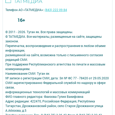
Телефон АО «ТАТМЕДИА»:
(843) 222 09 84
16+
© 2011 - 2026. Туган як. Все права защищены.
© ТАТМЕДИА. Все материалы, размещенные на сайте, защищены
законом.
Перепечатка, воспроизведение и распространение в любом объеме
информации,
размещенной на сайте, возможна только с письменного согласия
редакций СМИ.
При поддержке Республиканского агентства по печати и массовым
коммуникациям.
Наименование СМИ: Туган як
№ записи о регистрации СМИ, дата: Эл № ФС 77 - 78420 от 29.05.2020
СМИ зарегистрированно Федеральной службой по надзору в сфере
связи,
информационных технологий и массовых коммуникаций
ФИО главного редактора: Фаизова Гулия Вакифовна
Адрес редакции: 422470, Российская Федерация, Республика
Татарстан, Дрожжановский район, село Старое Дрожжаное улица
А.Абязова, д.5
Телефон редакции: Тел.: 8 (843-75) 2-26-42 Факс: 8 (843-75) 2-23-43