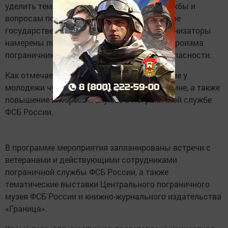
уделить теме значимости пограничной службы и
вопросам популяризации профессий в сфере
государственной безопасности. Также организаторы
намерены показать примеры мужества и героизма
пограничников и сотрудников органов безопасности.
Как отмечается, цель акции — формирование у
молодежи чувства любви и уважения к Родине, а также
повышение интереса к службе в Пограничной службе
ФСБ России.
В программе мероприятия запланированы встречи с
ветеранами и действующими сотрудниками
пограничной службы ФСБ России, а также
тематические выставки Центрального пограничного
музея ФСБ России и книжно-журнального издательства
«Граница».