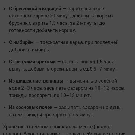
С брусникой и корицей
— варить шишки в
сахарном сиропе 20 минут, добавить пюре из
брусники, варить 1,5 часа, за 2 минуты до
готовности добавить корицу.
С имбирём
— трёхкратная варка, при последней
добавить имбирь.
С грецкими орехами
— варить шишки 1,5 часа,
вынуть, добавить орехи, варить ещё 5–7 минут.
Из шишек лиственницы
— вымочить в солёной
воде 2–3 часа, засыпать сахаром на 10–12 часов,
трижды проварить по 10–12 минут.
Из сосновых почек
— засыпать сахаром на день,
затем трижды проварить по 5 минут.
Хранение:
в тёмном прохладном месте (подвал,
подпол). В холодильнике — только небольшие порции