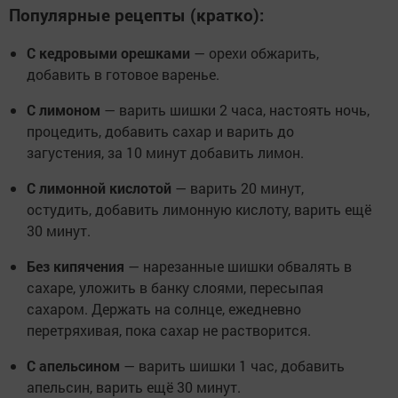
Популярные рецепты (кратко):
С кедровыми орешками
— орехи обжарить,
добавить в готовое варенье.
С лимоном
— варить шишки 2 часа, настоять ночь,
процедить, добавить сахар и варить до
загустения, за 10 минут добавить лимон.
С лимонной кислотой
— варить 20 минут,
остудить, добавить лимонную кислоту, варить ещё
30 минут.
Без кипячения
— нарезанные шишки обвалять в
сахаре, уложить в банку слоями, пересыпая
сахаром. Держать на солнце, ежедневно
перетряхивая, пока сахар не растворится.
С апельсином
— варить шишки 1 час, добавить
апельсин, варить ещё 30 минут.