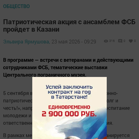
ОБЩЕСТВО
Патриотическая акция с ансамблем ФСБ
пройдет в Казани
Эльвира Ярмушова,
23 мая 2026 - 09:29
316
0
0
В программе — встречи с ветеранами и действующими
сотрудниками ФСБ, тематические выставки
Центрального пограничного музея.
5 сентября в Казани состоится информационно-
патриотическая акция «Беречь Отчизну — долг и
честь!», направленная на патриотическое воспитание
молодежи и формирование гражданской
ответственности у подрастающего поколения.
В рамках мероприятия особое внимание планируется