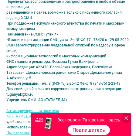
Перепечатка, воспроизведение и распространение в любом объеме
информации,
размещенной на сайте, возможна только с письменного согласия
редакций СМИ.
При поддержке Республиканского агентства по печати и массовым
коммуникациям.
Наименование СМИ: Туган як
№ записи о регистрации СМИ, дата: Эл № ФС 77 - 78420 от 29.05.2020
СМИ зарегистрированно Федеральной службой по надзору в сфере
связи,
информационных технологий и массовых коммуникаций
ФИО главного редактора: Фаизова Гулия Вакифовна
Адрес редакции: 422470, Российская Федерация, Республика
Татарстан, Дрожжановский район, село Старое Дрожжаное улица
А.Абязова, д.5
Телефон редакции: Тел.: 8 (843-75) 2-26-42 Факс: 8 (843-75) 2-23-43
Для сообщений о фактах коррупции электронная почта редакции:
tuganyak@bk.ru
Учредитель СМИ: АО «ТАТМЕДИА»
Антикоррупционная политика
АО «ТАТМЕДИА» использует «cookie»
для персонализации сервисов и
Все новости Татарстана - здесь
удобства пользователей сайтом.
Использование «cookie» можно отменить в настройках браузера.
Подпишитесь
Политика конфиденциальности