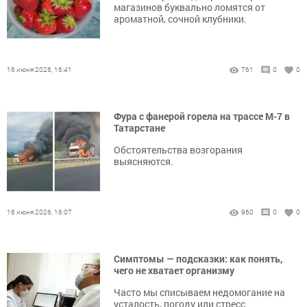
магазинов буквально ломятся от
ароматной, сочной клубники.
16 июня 2026, 16:41
761
0
0
Фура с фанерой горела на трассе М-7 в
Татарстане
Обстоятельства возгорания
выясняются.
16 июня 2026, 16:07
960
0
0
Симптомы — подсказки: как понять,
чего не хватает организму
Часто мы списываем недомогание на
усталость, погоду или стресс.