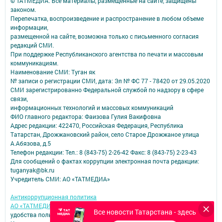
© ТАТМЕДИА. Все материалы, размещенные на сайте, защищены
законом.
Перепечатка, воспроизведение и распространение в любом объеме
информации,
размещенной на сайте, возможна только с письменного согласия
редакций СМИ.
При поддержке Республиканского агентства по печати и массовым
коммуникациям.
Наименование СМИ: Туган як
№ записи о регистрации СМИ, дата: Эл № ФС 77 - 78420 от 29.05.2020
СМИ зарегистрированно Федеральной службой по надзору в сфере
связи,
информационных технологий и массовых коммуникаций
ФИО главного редактора: Фаизова Гулия Вакифовна
Адрес редакции: 422470, Российская Федерация, Республика
Татарстан, Дрожжановский район, село Старое Дрожжаное улица
А.Абязова, д.5
Телефон редакции: Тел.: 8 (843-75) 2-26-42 Факс: 8 (843-75) 2-23-43
Для сообщений о фактах коррупции электронная почта редакции:
tuganyak@bk.ru
Учредитель СМИ: АО «ТАТМЕДИА»
Антикоррупционная политика
АО «ТАТМЕДИА» использует «cookie»
для персонализации сервисов и
Все новости Татарстана - здесь
удобства пользователей сайтом.