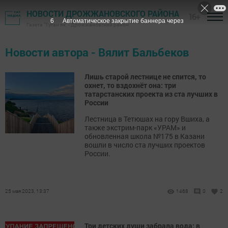
НОВОСТИ ДРОЖЖАНОВСКОГО РАЙОНА
16+
5
Автоматическое закрытие баннера через
Газета "Туган як" - Дрожжановский район
Новости автора - Вялит Бальбеков
Лишь старой лестнице не спится, то
охнет, то вздохнёт она: три
татарстанских проекта из ста лучших в
России
Лестница в Тетюшах на гору Вшиха, а
также экстрим-парк «УРАМ» и
обновленная школа №175 в Казани
вошли в число ста лучших проектов
России.
25 мая 2023, 13:37
1468
0
2
Три детских души забрала вода: в