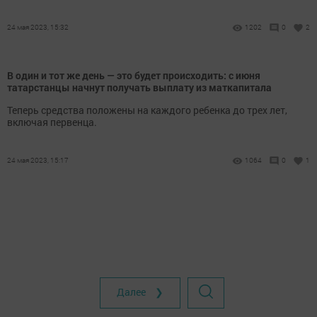
24 мая 2023, 15:32
1202
0
2
В один и тот же день — это будет происходить: с июня
татарстанцы начнут получать выплату из маткапитала
Теперь средства положены на каждого ребенка до трех лет,
включая первенца.
24 мая 2023, 15:17
1064
0
1
Далее ❯