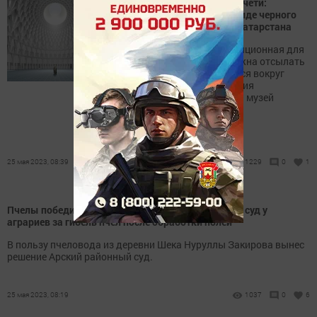
Новая идея о Соборной мечети:
возможно ее построят в виде черного
куба «на воде» в столице Татарстана
По задумке авторов, традиционная для
мечети форма купола должна отсылать
к расположению молящихся вокруг
Каабы. По периметру здания
планируется организовать музей
истории ислама.
25 мая 2023, 08:39
1229
0
1
Пчелы победили: в Татарстане пчеловод выиграл суд у
аграриев за гибель пчел после обработки полей
В пользу пчеловода из деревни Шека Нуруллы Закирова вынес
решение Арский районный суд.
25 мая 2023, 08:19
1037
0
6