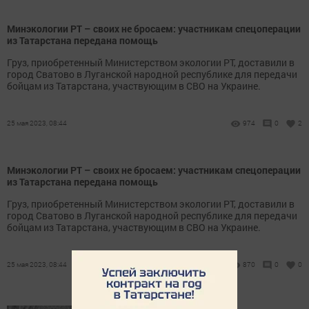
Минэкологии РТ – своих не бросаем: участникам спецоперации
из Татарстана передана помощь
Груз, приобретенный Министерством экологии РТ, доставили в
город Сватово в Луганской народной республике для передачи
бойцам из Татарстана, участвующим в СВО на Украине.
25 мая 2023, 08:44
974
0
2
Минэкологии РТ – своих не бросаем: участникам спецоперации
из Татарстана передана помощь
Груз, приобретенный Министерством экологии РТ, доставили в
город Сватово в Луганской народной республике для передачи
бойцам из Татарстана, участвующим в СВО на Украине.
25 мая 2023, 08:44
870
0
0