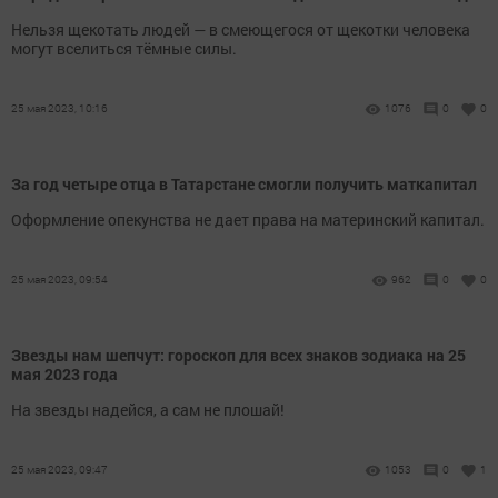
Нельзя щекотать людей — в смеющегося от щекотки человека
могут вселиться тёмные силы.
25 мая 2023, 10:16
1076
0
0
За год четыре отца в Татарстане смогли получить маткапитал
Оформление опекунства не дает права на материнский капитал.
25 мая 2023, 09:54
962
0
0
Звезды нам шепчут: гороскоп для всех знаков зодиака на 25
мая 2023 года
На звезды надейся, а сам не плошай!
25 мая 2023, 09:47
1053
0
1