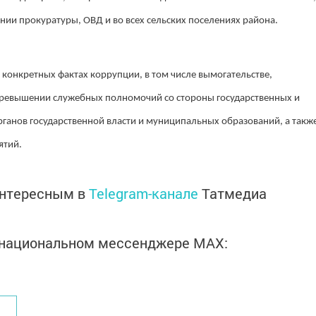
ании прокуратуры, ОВД и во всех сельских поселениях района.
онкретных фактах коррупции, в том числе вымогательстве,
ревышении служебных полномочий со стороны государственных и
анов государственной власти и муниципальных образований, а такж
ятий.
интересным в
Telegram-канале
Татмедиа
в национальном мессенджере MАХ: