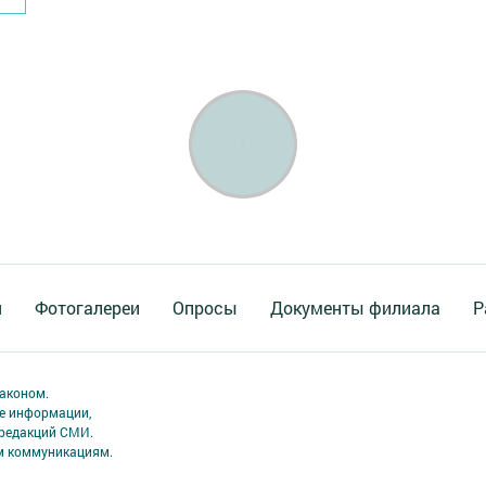
я
Фотогалереи
Опросы
Документы филиала
Р
аконом.
ме информации,
 редакций СМИ.
ым коммуникациям.