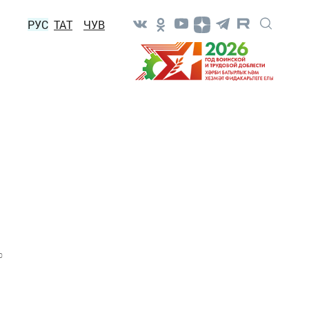
РУС
ТАТ
ЧУВ
0