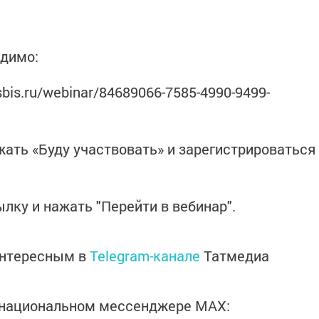
одимо:
sbis.ru/webinar/84689066-7585-4990-9499-
жать «Буду участвовать» и зарегистрироваться
лку и нажать "Перейти в вебинар".
интересным в
Telegram-канале
Татмедиа
в национальном мессенджере MАХ: