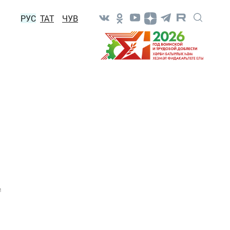
РУС
ТАТ
ЧУВ
1