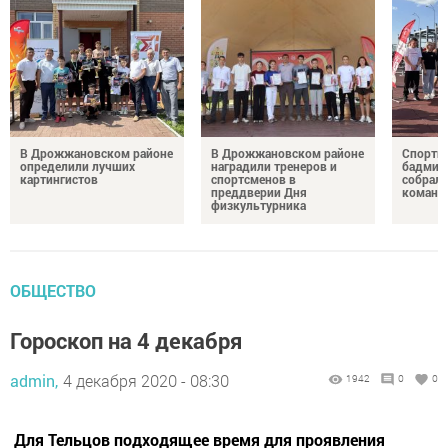
В Дрожжановском районе
В Дрожжановском районе
Спортив
определили лучших
наградили тренеров и
бадминт
картингистов
спортсменов в
собрали
преддверии Дня
команд
физкультурника
ОБЩЕСТВО
Гороскоп на 4 декабря
admin,
4 декабря 2020 - 08:30
1942
0
0
Для Тельцов подходящее время для проявления