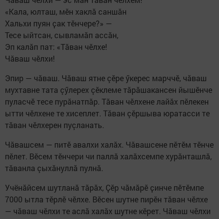
«Кала, юлташ, мӗн хаклă саншăн
Хальхи пуян ҫак тӗнчере?» —
Тесе ыйтсан, сывламăп ассăн,
Эп калăп пат: «Тăван чӗлхе!
Чăваш чӗлхи!
Эпир — чăваш. Чăваш ятне çӗре ӳкерес марччӗ, чăваш
мухтавне тата çӳлерех çӗклеме тăрăшакансен йышӗнче
пуласчӗ тесе пурăнатпăр. Тăван чӗлхене лайăх пӗлекен
ытти чӗлхене те хисеплет. Тăван çӗршыва юратасси те
тăван чӗлхерен пуçланать.
Чăвашсем — питӗ авалхи халăх. Чăвашсене пӗтӗм тӗнче
пӗлет. Вӗсем тӗнчери чи паллă халăхсемпе хурăнташлă,
тăванла çыхăнуллă пулнă.
Учёнăйсем шутланă тăрăх, Ҫӗр чăмăрӗ ҫинче пӗтӗмпе
7000 ытла тӗрлӗ чӗлхе. Вӗсен шутне пирӗн тăван чӗлхе
— чăваш чӗлхи те аслă халăх шутне кӗрет. Чăваш чӗлхи