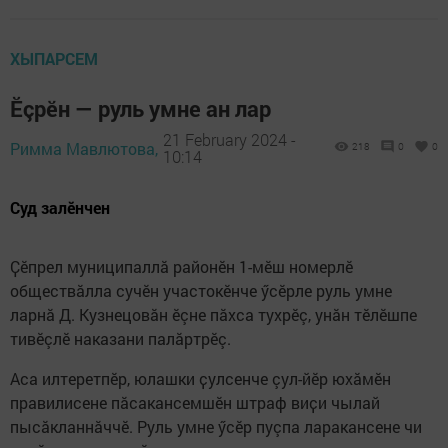
ХЫПАРСЕМ
Ӗçрӗн — руль умне ан лар
21 February 2024 -
Римма Мавлютова,
218
0
0
10:14
Суд залӗнчен
Ҫӗпрел муниципаллă районӗн 1-мӗш номерлӗ
обществăлла сучӗн участокӗнче ӳсӗрле руль умне
ларнă Д. Кузнецовăн ӗçне пӑхса тухрӗç, унăн тӗлӗшпе
тивӗçлӗ наказани палӑртрӗç.
Аса илтеретпӗр, юлашки ҫулсенче çул-йӗр юхăмӗн
правилисене пăсакансемшӗн штраф виҫи чылай
пысӑкланнăччӗ. Руль умне ӳсӗр пуçпа ларакансене чи