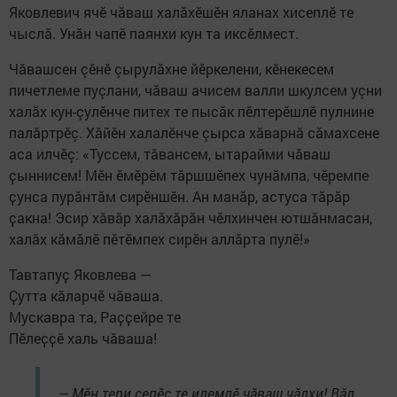
Яковлевич ячӗ чăваш халăхӗшӗн яланах хисеплӗ те
чыслă. Унăн чапӗ паянхи кун та иксӗлмест.
Чăвашсен çӗнӗ çырулăхне йӗркелени, кӗнекесем
пичетлеме пуçлани, чăваш ачисем валли шкулсем уçни
халăх кун-çулӗнче питех те пысăк пӗлтерӗшлӗ пулнине
палăртрӗç. Хăйӗн халалӗнче çырса хăварнă сăмахсене
аса илчӗç: «Туссем, тӑвансем, ытарайми чăваш
ҫыннисем! Мӗн ӗмӗрӗм тăршшӗпех чунăмпа, чӗремпе
ҫунса пурăнтăм сирӗншӗн. Ан манăр, астуса тăрăр
ҫакна! Эсир хăвăр халăхăрӑн чӗлхинчен ютшăнмасан,
халăх кăмăлӗ пӗтӗмпех сирӗн аллăрта пулӗ!»
Тавтапуҫ Яковлева —
Ҫутта кăларчӗ чăваша.
Мускавра та, Раҫҫейре те
Пӗлеҫҫӗ халь чăваша!
— Мӗн тери ҫепӗҫ те илемлӗ чăваш чăлхи! Вăл