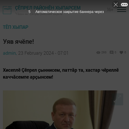
ҪӖПРЕЛ РАЙОНӖН ХЫПАРСЕМ
16+
5
Автоматическое закрытие баннера через
"Тӑван ен"-Çĕпрел районĕн хаçачӗ
ТӖП ХЫПАР
Уяв ячӗпе!
admin,
23 February 2024 - 07:01
293
0
0
Хисеплӗ Çӗпрел ҫыннисем, паттăр та, хастар чӗреллӗ
каччăсемпе арҫынсем!