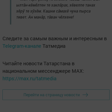
ылтăн-кӗмӗлтен те хаклăрах, хӗвелпе танах
хӗрӳ те хӳхӗм. Кашни сăмахӗ чуна пырса
тивет. Ан манăр, тăван чӗлхене!
Следите за самым важным и интересным в
Telegram-канале
Татмедиа
Читайте новости Татарстана в
национальном мессенджере MАХ:
https://max.ru/tatmedia
Перейти на страницу новости