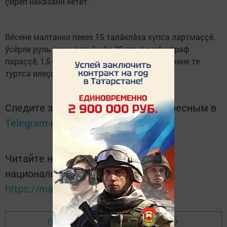
çирӗп наказани кӗтет.
Вӗсене малтанхи пекех 15 талӑклӑха хупса лартмаҫҫӗ,
ӳсӗрле руль умне ларнăшăн 30 пин тенкӗ штраф
параççӗ, 1,5–2 çула çитиччен водитель правине те
туртса илеççӗ.
Следите за самым важным и интересным в
Telegram-канале
Татмедиа
Читайте новости Татарстана в
национальном мессенджере MАХ:
https://max.ru/tatmedia
Перейти на страницу новости