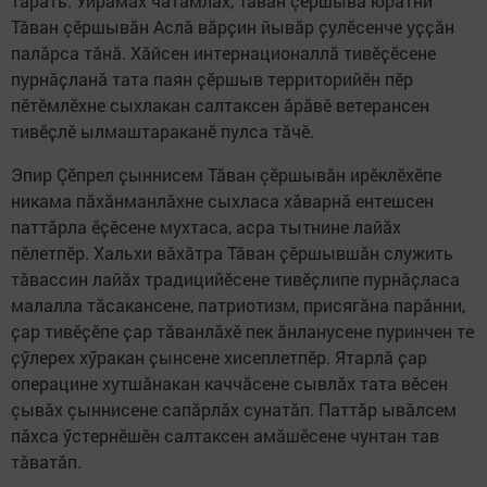
тӑрать. Уйрӑмах чăтăмлăх, Тӑван çӗршыва юратни
Тӑван çӗршывӑн Аслӑ вӑрҫин йывӑр ҫулӗсенче уҫҫӑн
палӑрса тӑнӑ. Хăйсен интернационаллӑ тивӗҫӗсене
пурнӑҫланӑ тата паян ҫӗршыв территорийӗн пӗр
пӗтӗмлӗхне сыхлакан салтаксен ӑрӑвӗ ветерансен
тивӗҫлӗ ылмаштараканӗ пулса тӑчӗ.
Эпир Çӗпрел ҫыннисем Тӑван çӗршывӑн ирӗклӗхӗпе
никама пӑхӑнманлӑхне сыхласа хӑварнӑ ентешсен
паттӑрла ӗҫӗсене мухтаса, асра тытнине лайăх
пӗлетпӗр. Хальхи вăхăтра Тӑван ҫӗршывшӑн служить
тăвассин лайӑх традицийӗсене тивӗҫлипе пурнӑҫласа
малалла тăсакансене, патриотизм, присягăна парӑнни,
ҫар тивӗҫӗпе ҫар тӑванлӑхӗ пек ӑнланусене пуринчен те
ҫӳлерех хӳракан ҫынсене хисеплетпӗр. Ятарлӑ ҫар
операцине хутшӑнакан каччăсене сывлӑх тата вӗсен
çывăх çыннисене сапăрлăх сунатӑп. Паттӑр ывӑлсем
пӑхса ӳстернӗшӗн салтаксен амӑшӗсене чунтан тав
тӑватӑп.