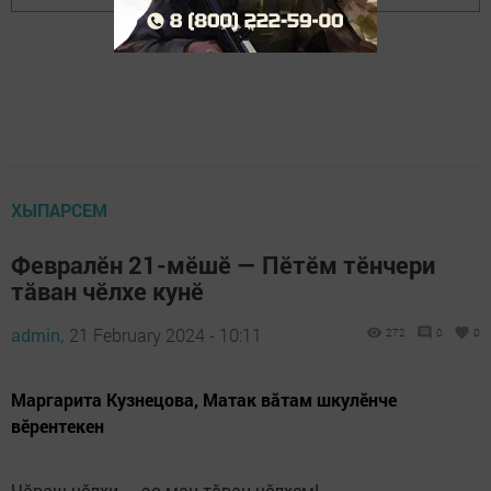
ХЫПАРСЕМ
Февралӗн 21-мĕшĕ — Пĕтĕм тĕнчери
тăван чĕлхе кунĕ
admin,
21 February 2024 - 10:11
272
0
0
Маргарита Кузнецова, Матак вăтам шкулӗнче
вӗрентекен
Чăваш чӗлхи — эс ман тăван чӗлхем!