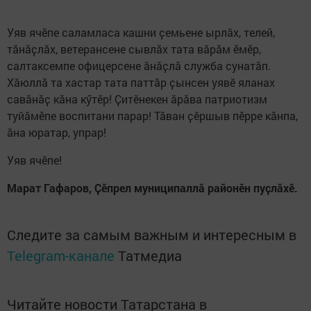
Уяв ячӗпе саламласа кашни ҫемьене ырлӑх, телей,
тӑнӑҫлӑх, ветерансене сывлӑх тата вӑрӑм ӗмӗр,
салтаксемпе офицерсене ӑнӑҫлӑ служба сунатӑп.
Хӑюллӑ та хастар тата паттăр ҫынсен уявӗ яланах
савӑнӑҫ кăна кӳтӗр! Ҫитӗнекен ӑрӑва патриотизм
туйăмӗпе воспитани парар! Тӑван ҫӗршыв пӗрре кăнпа,
ӑна юратар, упрар!
Уяв ячӗпе!
Марат Гафаров, Ҫӗпрел муниципаллă районӗн пуҫлӑхӗ.
Следите за самым важным и интересным в
Telegram-канале
Татмедиа
Читайте новости Татарстана в