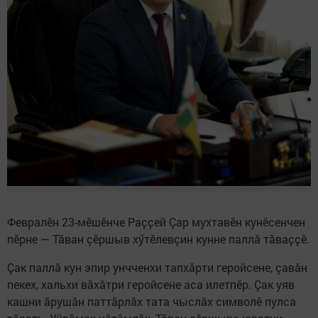
Февралӗн 23-мӗшӗнче Раҫҫей Çар мухтавӗн кунӗсенчен
пӗрне — Тӑван çӗршыв хӳтӗлевçин кунне паллӑ тӑваҫҫӗ.
Ҫак паллă кун эпир унчченхи тапхӑрти геройсене, çавăн
пекех, хальхи вӑхӑтри геройсене аса илетпӗр. Ҫак уяв
кашни ӑрушӑн паттăрлăх тата чыслӑх символӗ пулса