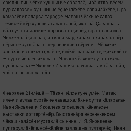
ҫак пин-пин чӗлхе хушшинче сăваплă, ырă ятлă, вӗсем
пур халăхсем хушшинче ӗçченлӗхӗпе, сăпайлăхӗпе, ырă
кăмăлӗпе палăрса тăраççӗ. Чăваш чӗлхине халăх
темиҫе ӗмӗр хушши аталантарнă, якатнă. Ҫавăнпа та
вăл пуян та илемлӗ, янравлă та ҫепӗҫ, ырă та асамлă.
Чӗлхе урлă çынпа çын кăна мар, халăхпа халăх та пӗр-
пӗринпе хутшăнать, пӗр-пӗринчен вӗренет. Чӗлхере
халăхăн иртнӗ кун-çулӗ те, ӗмӗчӗ-шанчăкӗ те, ӗçӗ-хӗлӗ те
— пурте йӗрленсе юлать. Чăваш чӗлхине çутта тухма
пулăшакана — Яковлев Иван Яковлевича тав тăватпăр,
унăн ятне чыслатпăр.
Февралӗн 21-мӗшӗ — Тăван чӗлхе кунӗ умӗн, Матак
ялӗнчи вулав çуртӗнче чăваш халăхне ҫутта кăларакан
Иван Яковлевич Яковлева хисеплесе, кӗнекесен
выставки ирттертӗмӗр. Выставкăра вӗренекенсем
чăваш халăхӗн мухтавлă çыннин, И. Я. Яковлевăн
пултаруллăхӗпе, ӗçӗ-хӗлӗпе паллашма пултарчӗç. Иван