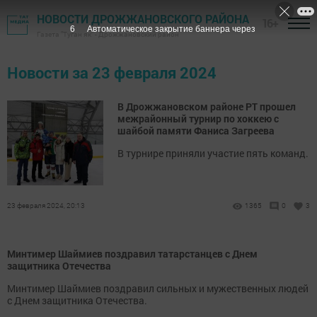
НОВОСТИ ДРОЖЖАНОВСКОГО РАЙОНА
16+
6
Автоматическое закрытие баннера через
Газета "Туган як" - Дрожжановский район
Новости за 23 февраля 2024
В Дрожжановском районе РТ прошел
межрайонный турнир по хоккею с
шайбой памяти Фаниса Загреева
В турнире приняли участие пять команд.
23 февраля 2024, 20:13
1365
0
3
Минтимер Шаймиев поздравил татарстанцев с Днем
защитника Отечества
Минтимер Шаймиев поздравил сильных и мужественных людей
с Днем защитника Отечества.