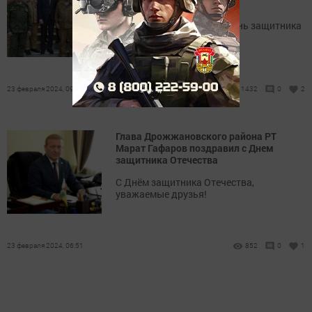
Дня защитника Отечества
23 февраля отмечается день защитника
Отечества.
23 февраля 2024, 09:41
1432
0
2
Глава Дрожжановского района РТ
Марат Гафаров поздравил с Днем
защитника Отечества
С Днём защитника Отечества,
уважаемые друзья!
23 февраля 2024, 06:51
852
0
1