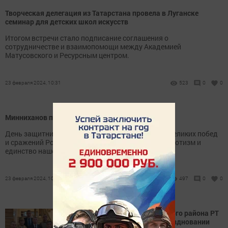
Творческая делегация из Татарстана провела в Луганске
семинар для детских школ искусств
Итогом встречи стало подписание соглашения о
сотрудничестве и взаимопомощи между Академией
Матусовского и Ресурсным центром.
23 февраля 2024, 10:31
523
0
0
Минниханов поздравил жителей РТ с 23 Февраля
День защитника Отечества воплощает историю великих побед
и сражений России, в основе которых лежат патриотизм и
единство нашего народа.
23 февраля 2024, 10:17
497
0
0
Делегация Дрожжановского района РТ
принимает участие на праздновании