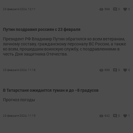
23 февраля 2024, 12:11
598
0
0
Путин поздравил россиян с 23 февраля
Президент РФ Владимир Путин обратился ко всем ветеранам,
личному составу, гражданскому персоналу ВС России, а также
ко всем, прошедшим воинскую службу, с поздравлениями в
честь Дня защитника Отечества.
23 февраля 2024, 11:18
696
0
0
В Татарстане ожидается туман и до −8 градусов
Прогноз погоды
23 февраля 2024, 11:15
642
0
1