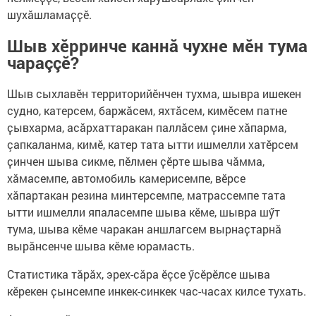
шухӑшламаҫҫӗ.
Шыв хӗрринче каннă чухне мӗн тума
чараççӗ?
Шыв сыхлавӗн территорийӗнчен тухма, шывра ишекен
судно, катерсем, баржӑсем, яхтӑсем, кимӗсем патне
ҫывхарма, асӑрхаттаракан паллӑсем ҫине хӑпарма,
çапкаланма, кимӗ, катер тата ытти ишмелли хатӗрсем
ҫинчен шыва сикме, пӗлмен ҫӗрте шыва чăмма,
хӑмасемпе, автомобиль камерисемпе, вӗрсе
хӑпартакан резина минтерсемпе, матрассемпе тата
ытти ишмелли япаласемпе шыва кӗме, шывра шӳт
тума, шыва кӗме чаракан аншлагсем вырнаҫтарнӑ
вырӑнсенче шыва кӗме юрамасть.
Статистика тӑрӑх, эрех-сӑра ӗçсе ӳсӗрӗлсе шыва
кӗрекен ҫынсемпе инкек-синкек час-часах килсе тухать.