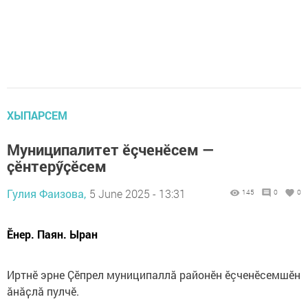
ХЫПАРСЕМ
Муниципалитет ӗçченӗсем —
ҫӗнтерӳҫӗсем
Гулия Фаизова,
5 June 2025 - 13:31
145
0
0
Ӗнер. Паян. Ыран
Иртнӗ эрне Ҫӗпрел муниципаллă районӗн ӗçченӗсемшӗн
ӑнӑҫлӑ пулчӗ.