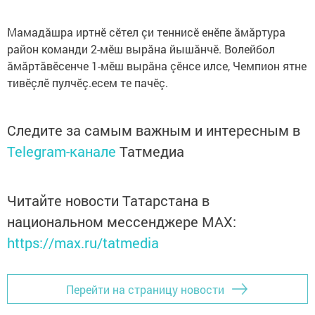
Мамадӑшра иртнӗ сӗтел çи теннисӗ енӗпе ӑмӑртура
район команди 2-мӗш вырӑна йышӑнчӗ. Волейбол
ӑмӑртӑвӗсенче 1-мӗш вырӑна çӗнсе илсе, Чемпион ятне
тивӗçлӗ пулчӗç.есем те пачӗç.
Следите за самым важным и интересным в
Telegram-канале
Татмедиа
Читайте новости Татарстана в
национальном мессенджере MАХ:
https://max.ru/tatmedia
Перейти на страницу новости