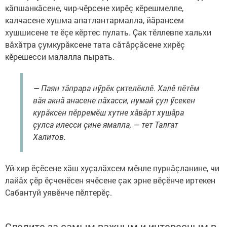
кăпшанкăсене, чир-чӗрсене хирӗç кӗрешмелле,
калчасене хушма апатлантармалла, йӑрансем
хушшисене те ӗçе кӗртес пулать. Ҫак тӗллевпе хальхи
вӑхӑтра ҫумкурӑксене тата сӑтӑрҫӑсене хирӗç
кӗрешесси малалла пырать.
— Паян тӑпрара нӳрӗк ҫителӗклӗ. Халӗ пӗтӗм
вӑя акнă анасене пӑхасси, нумай ҫул ӳсекен
курӑксен пӗрремӗш хутне хăвăрт хушăра
çулса илесси çине ямалла, — тет Талгат
Халитов.
Уй-хир ӗҫӗсене хăш хуҫалӑхсем мӗнле пурнăçланине, чи
лайӑх ҫӗр ӗҫченӗсен ячӗсене çак эрне вӗҫӗнче иртекен
Сабантуй уявӗнче пӗлтерӗҫ.
Следите за самым важным и интересным в