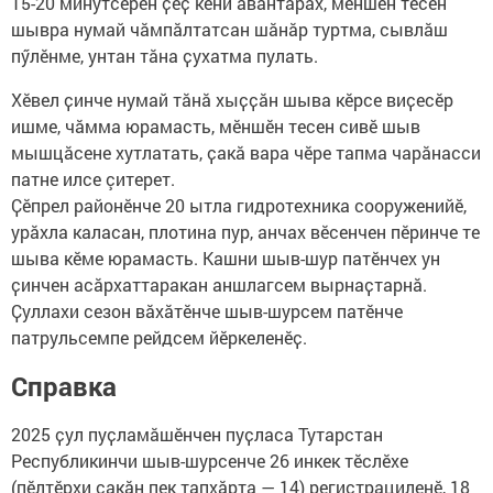
15-20 минутсерен ҫеҫ кӗни авантарах, мӗншӗн тесен
шывра нумай чăмпăлтатсан шӑнӑр туртма, сывлӑш
пӳлӗнме, унтан тӑна ҫухатма пулать.
Хӗвел ҫинче нумай тăнă хыҫҫӑн шыва кӗрсе виҫесӗр
ишме, чăмма юрамасть, мӗншӗн тесен сивӗ шыв
мышцӑсене хутлатать, ҫакӑ вара чӗре тапма чарӑнасси
патне илсе çитерет.
Ҫӗпрел районӗнче 20 ытла гидротехника сооруженийӗ,
урӑхла каласан, плотина пур, анчах вӗсенчен пӗринче те
шыва кӗме юрамасть. Кашни шыв-шур патӗнчех ун
ҫинчен асӑрхаттаракан аншлагсем вырнаҫтарнӑ.
Ҫуллахи сезон вӑхӑтӗнче шыв-шурсем патӗнче
патрульсемпе рейдсем йӗркеленӗҫ.
Справка
2025 ҫул пуҫламӑшӗнчен пуҫласа Тутарстан
Республикинчи шыв-шурсенче 26 инкек тӗслӗхе
(пӗлтӗрхи ҫакӑн пек тапхӑрта — 14) регистрациленӗ, 18