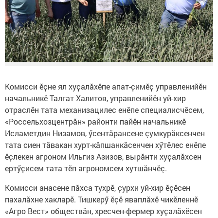
Комисси ӗҫне ял хуҫалӑхӗпе апат-ҫимӗҫ управленийӗн
начальникӗ Талгат Халитов, управленийӗн уй-хир
отраслӗн тата механизацилес енӗпе специалисчӗсем,
«Россельхозцентрӑн» районти пайӗн начальникӗ
Исламетдин Низамов, ӳсентӑрансене çумкурӑксенчен
тата сиен тӑвакан хурт-кăпшанкăсенчен хӳтӗлес енӗпе
ӗҫлекен агроном Ильгиз Азизов, вырăнти хуҫалӑхсен
ертӳҫисем тата тӗп агрономсем хутшӑнчӗç.
Комисси анасене пӑхса тухрӗ, ҫурхи уй-хир ӗҫӗсен
пахалӑхне хакларӗ. Тишкерӳ ӗçӗ яваплăхӗ чикӗленнӗ
«Агро Вест» обществăн, хресчен-фермер хуҫалӑхӗсен