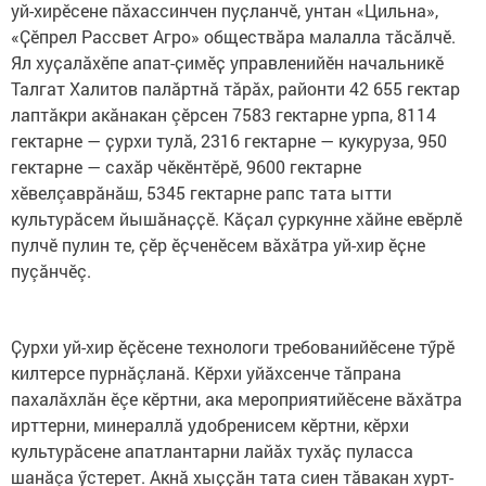
уй-хирӗсене пӑхассинчен пуҫланчӗ, унтан «Цильна»,
«Ҫӗпрел Рассвет Агро» обществӑра малалла тӑсӑлчӗ.
Ял хуҫалӑхӗпе апат-ҫимӗҫ управленийӗн начальникӗ
Талгат Халитов палӑртнӑ тӑрӑх, районти 42 655 гектар
лаптăкри акăнакан çӗрсен 7583 гектарне урпа, 8114
гектарне — ҫурхи тулӑ, 2316 гектарне — кукуруза, 950
гектарне — сахӑр чӗкӗнтӗрӗ, 9600 гектарне
хӗвелçаврăнăш, 5345 гектарне рапс тата ытти
культурӑсем йышӑнаҫҫӗ. Кӑҫал ҫуркунне хăйне евӗрлӗ
пулчӗ пулин те, ҫӗр ӗҫченӗсем вӑхӑтра уй-хир ӗҫне
пуçăнчӗç.
Ҫурхи уй-хир ӗҫӗсене технологи требованийӗсене тӳрӗ
килтерсе пурнăçланă. Кӗрхи уйӑхсенче тӑпрана
пахалӑхлӑн ӗçе кӗртни, ака мероприятийӗсене вӑхӑтра
ирттерни, минераллӑ удобренисем кӗртни, кӗрхи
культурӑсене апатлантарни лайӑх тухӑҫ пуласса
шанăçа ӳстерет. Акнӑ хыҫҫӑн тата сиен тӑвакан хурт-