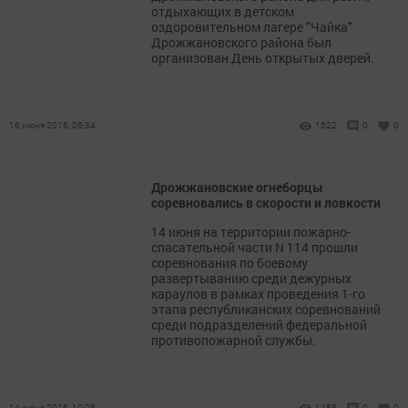
отдыхающих в детском
оздоровительном лагере "Чайка"
Дрожжановского района был
организован День открытых дверей.
16 июня 2016, 06:34
1522
0
0
Дрожжановские огнеборцы
соревновались в скорости и ловкости
14 июня на территории пожарно-
спасательной части N 114 прошли
соревнования по боевому
развертыванию среди дежурных
караулов в рамках проведения 1-го
этапа республиканских соревнований
среди подразделений федеральной
противопожарной службы.
14 июня 2016, 10:26
1488
0
0