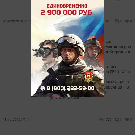
30 октября 2015, 11:18
1603
0
0
За минувшие сутки пожарные
Дрожжановского района несколько раз
выезжали на тушение горящей травы и
мусора
12 и 13 мая 2015 года увенчались
выездом дежурных караулов ПЧ-114 на
тушение загораний
несанкционированных свалок мусора в
с.Новое Дрожжаное по ул.Заречная и в
с.Чувашское Дрожжаное по
ул.Октябрьская.
13 мая 2015, 17:41
1396
0
0