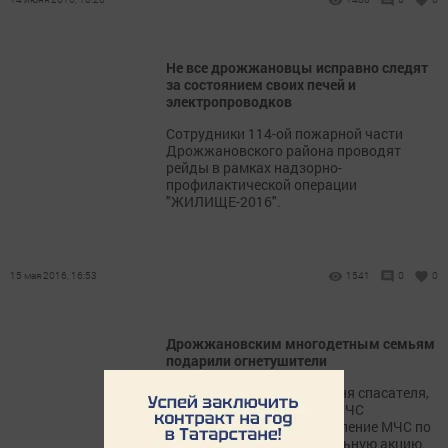
Не все дрожжановцы исправно следят
за состоянием своих печей и
электропроводков
Сотрудники 114-ой пожарной части
Дрожжановского района проводят
рейды в рамках надзорно-
профилактической операции
"ЖИЛИЩЕ-2016".
15 мая 2016, 16:53
1541
0
0
Дрожжановским многодетным семьям
подарили огнетушители
В рамках празднования Дня спасателя,
25-летия МЧС и 20-летия МЧС
Татарстана главное управление МЧС по
РТ провели благотворительную акцию.