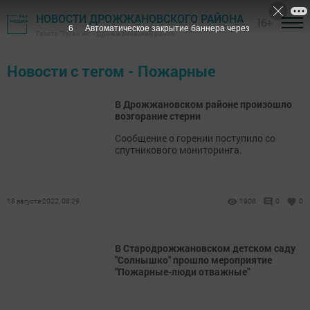
НОВОСТИ ДРОЖЖАНОВСКОГО РАЙОНА
16+
6
Автоматическое закрытие баннера через
Газета "Туган як" - Дрожжановский район
Новости с тегом - Пожарные
В Дрожжановском районе произошло
возгорание стерни
Сообщение о горении поступило со
спутникового мониторинга.
18 августа 2022, 08:29
1908
0
0
В Стародрожжановском детском саду
"Солнышко" прошло мероприятие
"Пожарные-люди отважные"