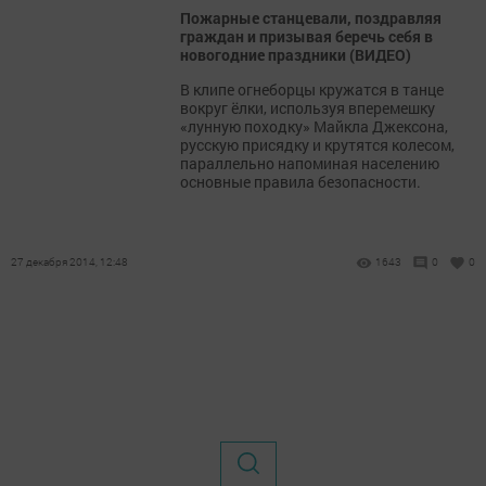
Пожарные станцевали, поздравляя
граждан и призывая беречь себя в
новогодние праздники (ВИДЕО)
В клипе огнеборцы кружатся в танце
вокруг ёлки, используя вперемешку
«лунную походку» Майкла Джексона,
русскую присядку и крутятся колесом,
параллельно напоминая населению
основные правила безопасности.
27 декабря 2014, 12:48
1643
0
0