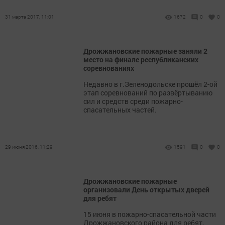
31 марта 2017, 11:01
1672
0
0
Дрожжановские пожарные заняли 2
место на финале республиканских
соревнованиях
Недавно в г.Зеленодольске прошёл 2-ой
этап соревнований по развёртыванию
сил и средств среди пожарно-
спасательных частей.
29 июня 2016, 11:29
1591
0
0
Дрожжановские пожарные
организовали День открытых дверей
для ребят
15 июня в пожарно-спасательной части
Дрожжановского района для ребят,