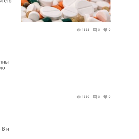
м его
1868
0
0
упны
ло
1339
0
0
 В и