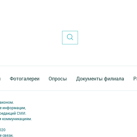
я
Фотогалереи
Опросы
Документы филиала
Р
аконом.
ме информации,
 редакций СМИ.
ым коммуникациям.
020
 связи,