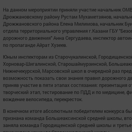
На данном мероприятии приняли участие начальник ОМ
Дрожжановскому району Рустам Мухаметзянов, началь
Дрожжановского района Елена Милимова, начальник Бу
отдела территориального управления г.Казани ГБУ "Без
дорожного движения" Анна Сергудаева, инспектор автои
по пропаганде Айрат Хузеев.
Юным инспекторам из Старочукалинской, Городищенско
Хорновар-Шигалинской, Старошаймурзинской, Большеак
Нижнечекурской, Марсовской школ в очередной раз пре
возможность показать свои знания правил дорожного д
приняв участие в пяти этапах состязания: презентация о
творческий этап, тестирование по ПДД и по медицине, ф
вождение велосипеда, перекресток.
В конечном итоге абсолютным победителем конкурса б
признана команда Большеаксинской средней школы, вто
заняла команда Городищенской средней школы и третье