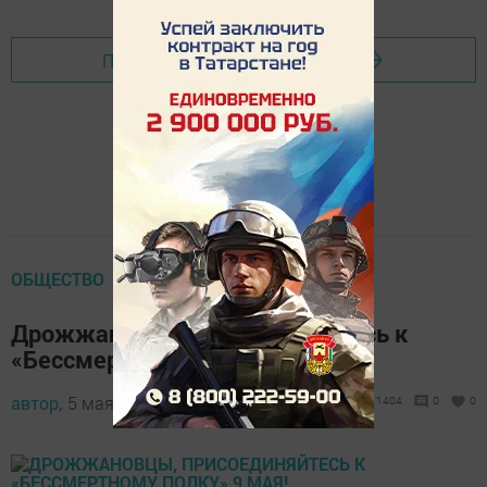
Перейти на страницу новости
ОБЩЕСТВО
Дрожжановцы, присоединяйтесь к
«Бессмертному полку» 9 мая!
автор,
5 мая 2017 - 13:48
1404
0
0