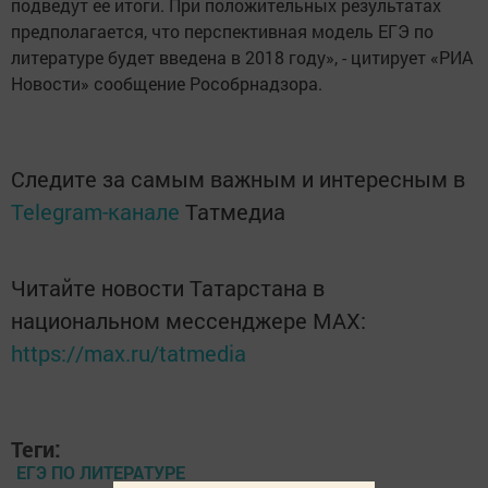
подведут ее итоги. При положительных результатах
предполагается, что перспективная модель ЕГЭ по
литературе будет введена в 2018 году», - цитирует «РИА
Новости» сообщение Рособрнадзора.
Следите за самым важным и интересным в
Telegram-канале
Татмедиа
Читайте новости Татарстана в
национальном мессенджере MАХ:
https://max.ru/tatmedia
Теги:
ЕГЭ ПО ЛИТЕРАТУРЕ