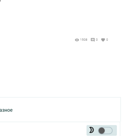
1508
0
0
азное