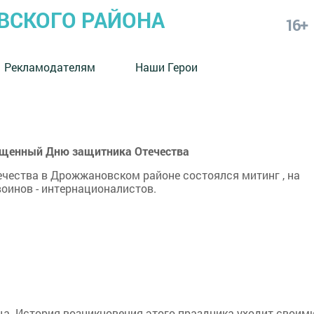
СКОГО РАЙОНА
16+
Рекламодателям
Наши Герои
ященный Дню защитника Отечества
чества в Дрожжановском районе состоялся митинг , на
воинов - интернационалистов.
а. История возникновения этого праздника уходит своим