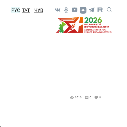
РУС
ТАТ
ЧУВ
1610
0
0
и