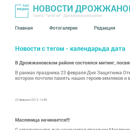
НОВОСТИ ДРОЖЖАНОВ
Газета "Туган як" - Дрожжановский район
Главная
Фотогалереи
Редакция
Новости с тегом - календарьда дата
В Дрожжановском районе состоялся митинг, посв
В рамках праздника 23 февраля-Дня Защитника Оте
котором почтили память наших героев-земляков и 
20 февраля 2012, 14:58
Масленица начинается!!!
С сегодняшнего дня начинается праздник Маслениц