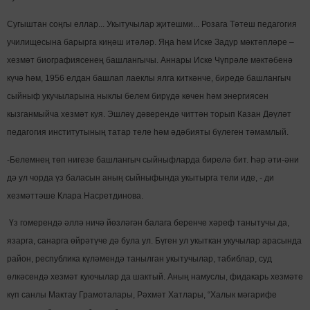
Сугыштан соңгы еллар... Укытучылар җитешми... Розага Тәтеш педагогия
училищесына барырга киңәш итәләр. Яңа һәм Иске Задур мәктәпләре –
хезмәт биографиясенең башлангычы. Аннары Иске Чүпрәле мәктәбенә
күчә һәм, 1956 елдан башлап лаеклы ялга киткәнче, биредә башлангыч
сыйныф укучыларына ныклы белем бирүдә көчен һәм энергиясен
кызганмыйча хезмәт куя. Эшләү дәверендә читтән торып Казан Дәүләт
педагогия институтының татар теле һәм әдәбияты бүлеген тәмамлый.
-Белемнең төп нигезе башлангыч сыйныфларда бирелә бит. Һәр әти-әни
дә ул чорда үз баласын аның сыйныфында укытырга тели иде, - ди
хезмәттәше Клара Насретдинова.
Үз гомерендә әллә ничә йөзләгән балага беренче хәреф танытучы да,
язарга, санарга өйрәтүче дә була ул. Бүген ул укыткан укучылар арасында
район, республика күләмендә танылган укытучылар, табиблар, суд
өлкәсендә хезмәт куючылар да шактый. Аның намуслы, фидакарь хезмәте
күп санлы Мактау Грамоталары, Рәхмәт Хатлары, “Халык мәгарифе