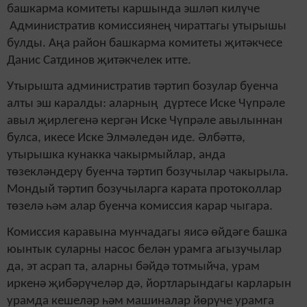
башкарма комитеты каршында эшләп килүче
Административ комиссиянең чираттагы утырышы
булды. Аңа район башкарма комитеты җитәкчесе
Данис Сатдинов җитәкчелек итте.
Утырышта административ тәртип бозулар буенча
алты эш каралды: аларның дүртесе Иске Чүпрәле
авыл җирлегенә кергән Иске Чүпрәле авылыннан
булса, икесе Иске Элмәледән иде. Әлбәттә,
утырышка кунакка чакырмыйлар, анда
төзекләндерү буенча тәртип бозучылар чакырыла.
Мондый тәртип бозучыларга карата протоколлар
төзелә һәм алар буенча комиссия карар чыгара.
Комиссия каравына мунчадагы яисә өйдәге башка
юынтык суларны насос белән урамга агызучылар
да, эт асрап та, аларны бәйдә тотмыйча, урам
иркенә җибәрүчеләр дә, йортларындагы карларын
урамда кешеләр һәм машиналар йөрүче урамга