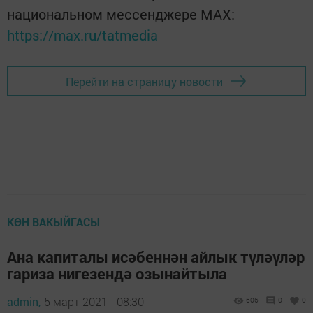
национальном мессенджере MАХ:
https://max.ru/tatmedia
Перейти на страницу новости
КӨН ВАКЫЙГАСЫ
Ана капиталы исәбеннән айлык түләүләр
гариза нигезендә озынайтыла
admin,
5 март 2021 - 08:30
606
0
0