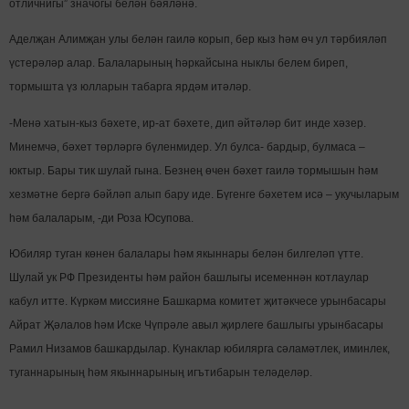
отличнигы” значогы белән бәяләнә.
Аделҗан Алимҗан улы белән гаилә корып, бер кыз һәм өч ул тәрбияләп
үстерәләр алар. Балаларының һәркайсына ныклы белем биреп,
тормышта үз юлларын табарга ярдәм итәләр.
-Менә хатын-кыз бәхете, ир-ат бәхете, дип әйтәләр бит инде хәзер.
Минемчә, бәхет төрләргә бүленмидер. Ул булса- бардыр, булмаса –
юктыр. Бары тик шулай гына. Безнең өчен бәхет гаилә тормышын һәм
хезмәтне бергә бәйләп алып бару иде. Бүгенге бәхетем исә – укучыларым
һәм балаларым, -ди Роза Юсупова.
Юбиляр туган көнен балалары һәм якыннары белән билгеләп үтте.
Шулай ук РФ Президенты һәм район башлыгы исеменнән котлаулар
кабул итте. Күркәм миссияне Башкарма комитет җитәкчесе урынбасары
Айрат Җәлалов һәм Иске Чүпрәле авыл җирлеге башлыгы урынбасары
Рамил Низамов башкардылар. Кунаклар юбилярга сәламәтлек, иминлек,
туганнарының һәм якыннарының игътибарын теләделәр.