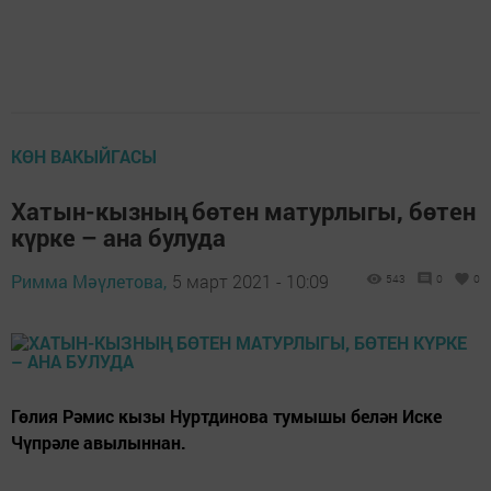
КӨН ВАКЫЙГАСЫ
Хатын-кызның бөтен матурлыгы, бөтен
күрке – ана булуда
Римма Мәүлетова,
5 март 2021 - 10:09
543
0
0
Гөлия Рәмис кызы Нуртдинова тумышы белән Иске
Чүпрәле авылыннан.