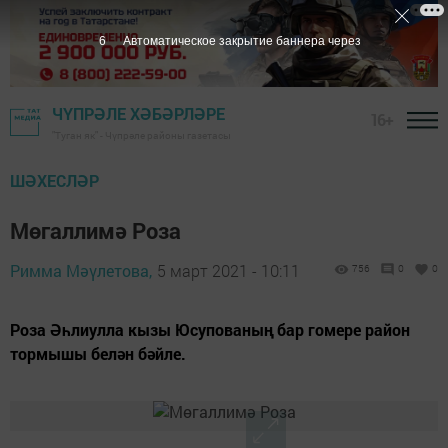
5
Автоматическое закрытие баннера через
ЧҮПРӘЛЕ ХӘБӘРЛӘРЕ
16+
"Туган як" - Чүпрәле районы газетасы
ШӘХЕСЛӘР
Мөгаллимә Роза
Римма Мәүлетова,
5 март 2021 - 10:11
756
0
0
Роза Әһлиулла кызы Юсупованың бар гомере район
тормышы белән бәйле.