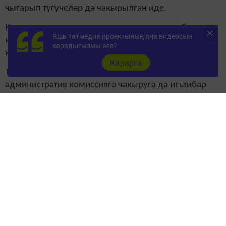
чыгарып түгүчеләр дә чакырылган иде.
Комиссия членнары төзелгән протоколлар буенча
Яшь Татмедиа проектының яңа видеосын
һәр эшне җентекләп өйрәнеп, үзләренең
карадыгызмы әле?
карарларын чыгардылар.
Карарга
Тик кайберәүләр протокол төзелүгә дә,
административ комиссиягә чакыруга да игътибар
бирмиләр, хәтта административ комиссиягә килүне
дә кирәк дип санамыйлар. Әмма комиссия каршына
килмичә генә җәзадан котылып калу мөмкин
түгеллеген генә аңламыйлар алар. Комиссиягә
киләсеңме, юкмы, мондыйларга карата комиссия
барыбер үз карарын чыгара. Мәсәлән, Иске Чүпрәле
авылыннан В.С., С.Г., Иске Элмәледән А.Б, В.К.га
карата шундый алым кулланылды һәм “беренче
очрак” дип икешәр мең сум штраф салды.
Әйтергә кирәк, этләр проблемасы районда инде