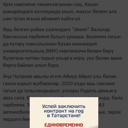
Урта мәктәпне тәмамлаганнан соң, Казан
шәһәрендәге колледжда укып, махсус белем ала
һәм туган ягына әйләнеп кайта ул.
Яшь белгеч район үзәгендәге “Әкият” балалар
бакчасына тәрбияче булып урнаша. Белемен тагын
да күтәрү максатыннан Казан инновация
университетының (КИУ) мәктәпкәчә белем бирү
бүлегенә читтән торып укырга керә, уку белән эшне
бергә бәйләп алып бара.
Яңа Чүпрәле авылы егете Айнур Айрат улы белән
гаилә корып җибәрәләр. 2020 елда яшь гаиләне
тагын да тулыландырып, уллары Радель дөньяга
аваз сала. Бүгенге көндә Гөлия декрет ялында, бала
тәрбияли. Тормыш иптәше Айнур исә КамАЗ
автомобилендә ерак араларга товар, ашлык, төрле
төрдәге йөк ташый.