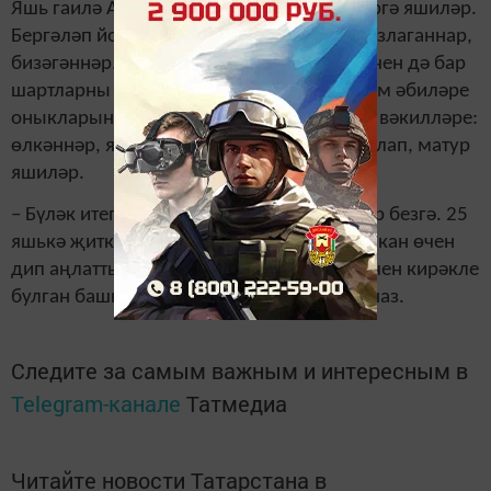
Яшь гаилә Айнурның әти-әнисе белән бергә яшиләр.
Бергәләп йорт-җирне зәвыкъ белән җиһазлаганнар,
бизәгәннәр. Өйдә бала өчен дә, үзләре өчен дә бар
шартларны да тудырганнар. Бабалары һәм әбиләре
оныкларына куанып туя алмый. Өч буын вәкилләре:
өлкәннәр, яшьләр, Радель бер-берсен аңлап, матур
яшиләр.
– Бүләк итеп 50 мең сум акча да бирделәр безгә. 25
яшькә җиткәнче үк гаилә корып, бала тапкан өчен
дип аңлаттылар. Аңа коляска һәм бала өчен кирәкле
булган башка әйберләрне алдык,-ди Гөлназ.
Следите за самым важным и интересным в
Telegram-канале
Татмедиа
Читайте новости Татарстана в