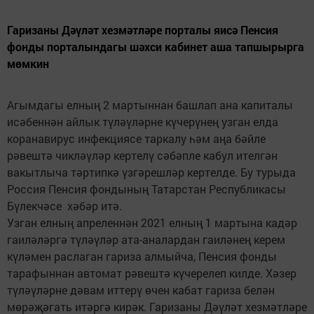
Гаризаны Дәүләт хезмәтләре порталы яисә Пенсия
фонды порталындагы шәхси кабинет аша тапшырырга
мөмкин
Агымдагы елның 2 мартыннан башлап ана капиталы
исәбеннән айлык түләүләрне күчерүнең узган елда
коранавирус инфекциясе таркалу һәм аңа бәйле
рәвештә чикләүләр кертелү сәбәпле кабул ителгән
вакытлыча тәртипкә үзгәрешләр кертелде. Бу турыда
Россия Пенсия фондының Татарстан Республикасы
Бүлекчәсе хәбәр итә.
Узган елның апреленнән 2021 елның 1 мартына кадәр
гаиләләргә түләүләр ата-аналардан гаиләнең керем
күләмен раслаган гариза алмыйча, Пенсия фонды
тарафыннан автомат рәвештә күчерелеп килде. Хәзер
түләүләрне дәвам иттерү өчен кабат гариза белән
мөрәҗәгать итәргә кирәк. Гаризаны Дәүләт хезмәтләре