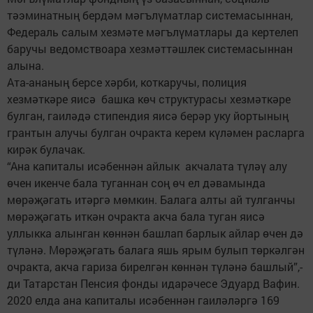
тәэминатның бердәм мәгълүматлар системасыннан,
Федераль салым хезмәте мәгълүматлары да кертелеп
баручы ведомствоара хезмәттәшлек системасыннан
алына.
Ата-ананың берсе хәрби, коткаручы, полиция
хезмәткәре яисә башка көч структурасы хезмәткәре
булган, гаиләдә стипендия яисә берәр уку йортының
грантын алучы булган очракта керем күләмен расларга
кирәк булачак.
“Ана капиталы исәбеннән айлык акчалата түләү алу
өчен икенче бала туганнан соң өч ел дәвамында
мөрәҗәгать итәргә мөмкин. Балага алты ай тулганчы
мөрәҗәгать иткән очракта акча бала туган яисә
уллыкка алынган көннән башлап барлык айлар өчен дә
түләнә. Мөрәҗәгать балага яшь ярым булып төркәлгән
очракта, акча гариза бирелгән көннән түләнә башлый”,-
ди Татарстан Пенсия фонды идарәчесе Эдуард Вафин.
2020 елда ана капиталы исәбеннән гаиләләргә 169