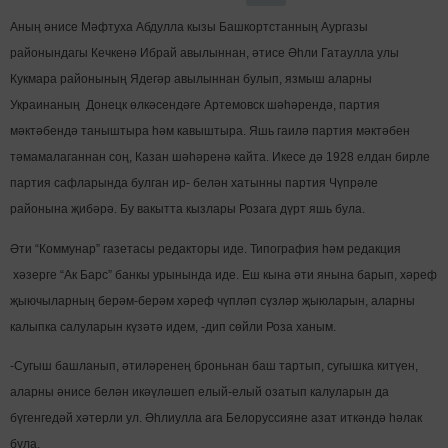
Аның әнисе Мәфтуха Абдулла кызы Башкортстанның Аургазы
районындагы Кечкенә Ибрай авылыннан, әтисе Әһли Гатаулла улы
Кукмара районының Ядегәр авылыннан булып, язмыш аларны
Украинаның Донецк өлкәсендәге Артемовск шәһәрендә, партия
мәктәбендә таныштыра һәм кавыштыра. Яшь гаилә партия мәктәбен
тәмамалаганнан соң, Казан шәһәренә кайта. Икесе дә 1928 елдан бирле
партия сафларында булган ир- белән хатынны партия Чүпрәле
районына җибәрә. Бу вакытта кызлары Розага дүрт яшь була.
Әти “Коммунар” газетасы редакторы иде. Типография һәм редакция
хәзерге “Ак Барс” банкы урынында иде. Еш кына әти янына барып, хәреф
җыючыларның берәм-берәм хәреф чүпләп сүзләр җыюларын, аларны
калыпка салуларын күзәтә идем, -дип сөйли Роза ханым.
-Сугыш башланып, әтиләренең броньнан баш тартып, сугышка китүен,
аларны әнисе белән икәүләшеп елый-елый озатып калуларын да
бүгенгедәй хәтерли ул. Әһлиулла ага Белоруссияне азат иткәндә һәлак
була.