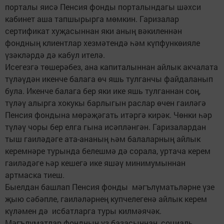
порталы яисә Пенсия фонды порталындагы шәхси
кабинет аша тапшырырга мөмкин. Гаризалар
сертификат хуҗасыннан яки аның вәкиленнән
фондның клиентлар хезмәтендә һәм күпфункөияле
үзәкләрдә дә кабул ителә.
Исегезгә төшерәбез, ана капиталыннан айлык акчалата
түләүдән икенче балага өч яшь тулганчы файдаланып
була. Икенче балага бер яки ике яшь тулганнан соң,
түләү алырга хокукы барлыгын раслар өчен гаиләгә
Пенсия фондына мөрәҗәгать итәргә кирәк. Чөнки һәр
түләү чоры бер елга гына исәпләнгән. Гаризалардан
тыш гаиләдәге ата-ананың һәм балаларның айлык
керемнәре турында белешмә дә сорала, уртача керем
гаиләдәге һәр кешегә ике яшәү минимумыннан
артмаска тиеш.
Быелдан башлап Пенсия фонды мәгълүматьләрне үзе
җыю сәбәпле, гаиләләрнең купчелегенә айлык керем
күләмен дә исбатларга туры килмәячәк.
Мәгълүматлар фондның үз базасыннан, социаль