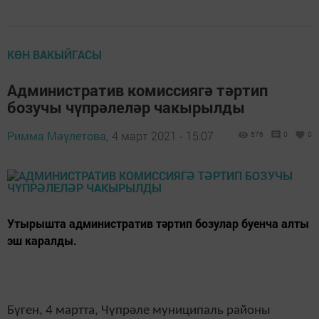
КӨН ВАКЫЙГАСЫ
Административ комиссиягә тәртип
бозучы чүпрәлеләр чакырылды
Римма Мәүлетова,
4 март 2021 - 15:07
576
0
0
Утырышта административ тәртип бозулар буенча алты
эш каралды.
Бүген, 4 мартта, Чүпрәле муниципаль районы