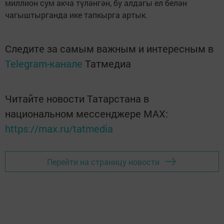
миллион сум акча түләнгән, бу алдагы ел белән
чагыштырганда ике тапкырга артык.
Следите за самым важным и интересным в
Telegram-канале
Татмедиа
Читайте новости Татарстана в
национальном мессенджере MАХ:
https://max.ru/tatmedia
Перейти на страницу новости