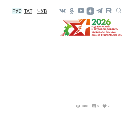
РУС
ТАТ
ЧУВ
1881
0
2