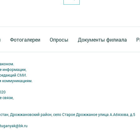
я
Фотогалереи
Опросы
Документы филиала
Р
аконом.
ме информации,
 редакций СМИ.
ым коммуникациям.
020
 связи,
рстан, Дрожжановский район, село Старое Дрожжаное улица А.Абязова, д.5
tuganyak@bk.ru