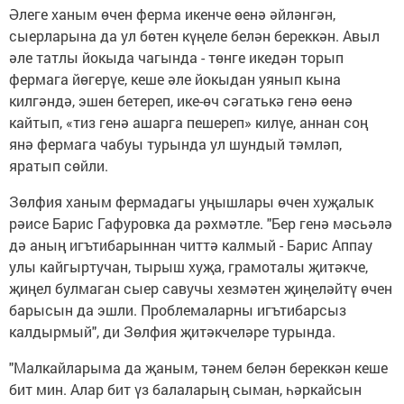
Әлеге ханым өчен ферма икенче өенә әйләнгән,
сыерларына да ул бөтен күңеле белән береккән. Авыл
әле татлы йокыда чагында - төнге икедән торып
фермага йөгерүе, кеше әле йокыдан уянып кына
килгәндә, эшен бетереп, ике-өч сәгатькә генә өенә
кайтып, «тиз генә ашарга пешереп» килүе, аннан соң
янә фермага чабуы турында ул шундый тәмләп,
яратып сөйли.
Зөлфия ханым фермадагы уңышлары өчен хуҗалык
рәисе Барис Гафуровка да рәхмәтле. "Бер генә мәсьәлә
дә аның игътибарыннан читтә калмый - Барис Аппау
улы кайгыртучан, тырыш хуҗа, грамоталы җитәкче,
җиңел булмаган сыер савучы хезмәтен җиңеләйтү өчен
барысын да эшли. Проблемаларны игътибарсыз
калдырмый", ди Зөлфия җитәкчеләре турында.
"Малкайларыма да җаным, тәнем белән береккән кеше
бит мин. Алар бит үз балаларың сыман, һәркайсын