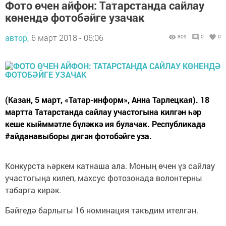
Фото өчен айфон: Татарстанда сайлау
көнендә фотобәйге узачак
автор,
6 март 2018 - 06:06
809
0
0
(Казан, 5 март, «Татар-информ», Анна Тарлецкая). 18
мартта Татарстанда сайлау участогына килгән һәр
кеше кыйммәтле бүләккә ия булачак. Республикада
#айданавыборы дигән фотобәйге уза.
Конкурста һәркем катнаша ала. Моның өчен үз сайлау
участогыңа килеп, махсус фотозонада волонтерны
табарга кирәк.
Бәйгедә барлыгы 16 номинация тәкъдим ителгән.