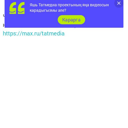
Яшь Татмедиа проектының яңа видеосын
карадыгызмы әле?
Читайте новости Татарстана в
Карарга
национальном мессенджере MАХ:
https://max.ru/tatmedia
Перейти на страницу новости