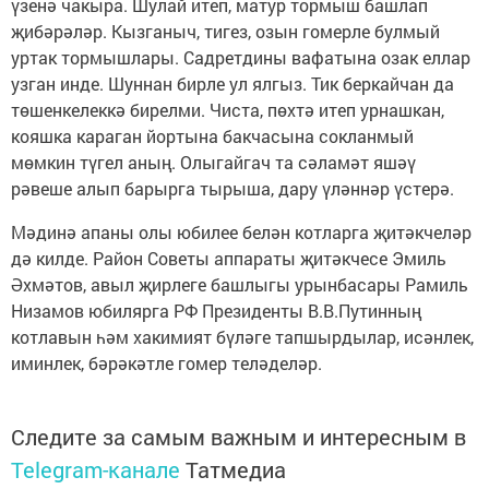
үзенә чакыра. Шулай итеп, матур тормыш башлап
җибәрәләр. Кызганыч, тигез, озын гомерле булмый
уртак тормышлары. Садретдины вафатына озак еллар
узган инде. Шуннан бирле ул ялгыз. Тик беркайчан да
төшенкелеккә бирелми. Чиста, пөхтә итеп урнашкан,
кояшка караган йортына бакчасына сокланмый
мөмкин түгел аның. Олыгайгач та сәламәт яшәү
рәвеше алып барырга тырыша, дару үләннәр үстерә.
Мәдинә апаны олы юбилее белән котларга җитәкчеләр
дә килде. Район Советы аппараты җитәкчесе Эмиль
Әхмәтов, авыл җирлеге башлыгы урынбасары Рамиль
Низамов юбилярга РФ Президенты В.В.Путинның
котлавын һәм хакимият бүләге тапшырдылар, исәнлек,
иминлек, бәрәкәтле гомер теләделәр.
Следите за самым важным и интересным в
Telegram-канале
Татмедиа