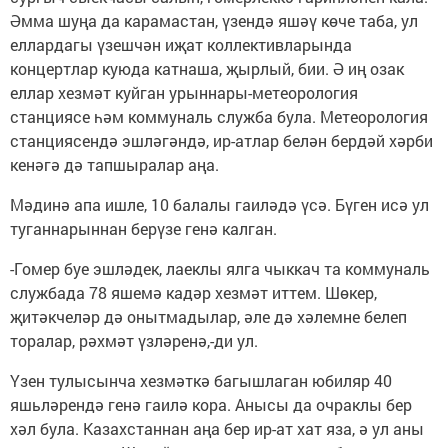
Әмма шуңа да карамастан, үзендә яшәү көче таба, ул
еллардагы үзешчән иҗат коллективларында
концертлар куюда катнаша, җырлый, бии. Ә иң озак
еллар хезмәт куйган урыннары-метеорология
станциясе һәм коммуналь служба була. Метеорология
станциясендә эшләгәндә, ир-атлар белән бердәй хәрби
кенәгә дә тапшыралар аңа.
Мәдинә апа ишле, 10 балалы гаиләдә үсә. Бүген исә ул
туганнарыннан берүзе генә калган.
-Гомер буе эшләдек, лаеклы ялга чыккач та коммуналь
службада 78 яшемә кадәр хезмәт иттем. Шөкер,
җитәкчеләр дә онытмадылар, әле дә хәлемне белеп
торалар, рәхмәт үзләренә,-ди ул.
Үзен тулысынча хезмәткә багышлаган юбиляр 40
яшьләрендә генә гаилә кора. Анысы да очраклы бер
хәл була. Казахстаннан аңа бер ир-ат хат яза, ә ул аны