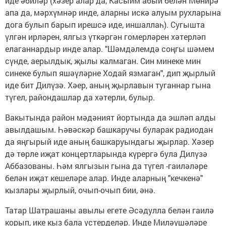
иде әбиләр (хәзер алар да, Касыйм абый белән Мөнирә
апа да, мәрхүмнәр инде, аларны искә алуым рухларына
дога булып барып ирешсә иде, иншаллаһ). Сугышта
үлгән ирләрен, ялгыз үткәргән гомерләрен хәтерләп
елаганнардыр инде алар. "Шәмдәлемдә соңгы шәмем
сүнде, аерылдык, җылы калмаган. Син минеке мин
синеке булып яшәүләрне Ходай язмаган", дип җырлый
иде бит Дилүзә. Хәер, аның җырлавын туганнар гына
түгел, райондашлар да хәтерли, булыр.
Вакытында район мәдәният йортында да эшләп алды
авылдашым. Һәвәскәр башкаручы буларак радиодан
да яңгырый иде аның башкаруындагы җырлар. Хәзер
дә төрле иҗат концертларында күрергә була Дилүзә
Аббазованы. Һәм ялгызын гына да түгел -гаиләләре
белән иҗат кешеләре алар. Инде аларның "кечкенә"
кызлары җырлый, очып-очып бии, әнә.
Татар Шатрашаны авылы егете Әсәдулла белән гаилә
корып, ике кыз бала үстерделәр. Инде Миләүшәләре