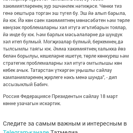
хакимиятләренең зур эшчәнлек нәтиҗәсе. Чөнки тиз
генә оештыра торган эш түгел бу. Эш йә алып барыла,
йә юк. Йә көн саен хакимиятнең мөнәсәбәтен һәм төрле
көнүзәк проблемаларны хәл итүгә игътибарын тоялар,
йә инде бу юк. Һәм барлык мәсьәләләрне дә шундук
хәл итеп булмый. Могҗизалар булмый, беркемнең дә
тылсымлы таягы юк. Әмма хакимиятнең халыкка йөз
белән борылуы, кешеләрне ишетүе, төрле көнкүреш һәм
стратегик проблемаларны хәл итүгә омтылышы көн
кебек ачык. Татарстан үткәргән уңышлы сайлау
кампанияләренең җирлеге нәкъ менә шунда", - дип
ассызыклый Бабич.
Россия Федерациясе Президентын сайлау 18 март
көнне узачагын искәртик.
Следите за самым важным и интересным в
Telegram-канале
Татмедиа