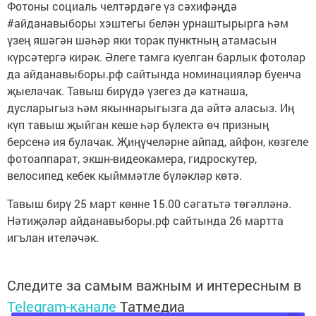
Фотоны социаль челтәрдәге үз сәхифәңдә
#айданавыборы хэштегы белән урнаштырырга һәм
үзең яшәгән шәһәр яки торак пунктның атамасын
күрсәтергә кирәк. Әлеге тамга куелган барлык фотолар
да айданавыборы.рф сайтында номинацияләр буенча
җыелачак. Тавыш бирүдә үзегез дә катнаша,
дусларыгыз һәм якыннарыгызга да әйтә аласыз. Иң
күп тавыш җыйган кеше һәр бүлектә өч призның
берсенә ия булачак. Җиңүчеләрне айпад, айфон, көзгеле
фотоаппарат, экшн-видеокамера, гидроскутер,
велосипед кебек кыйммәтле бүләкләр көтә.
Тавыш бирү 25 март көнне 15.00 сәгатьтә төгәлләнә.
Нәтиҗәләр айданавыборы.рф сайтында 26 мартта
игълан ителәчәк.
Следите за самым важным и интересным в
Telegram-канале
Татмедиа