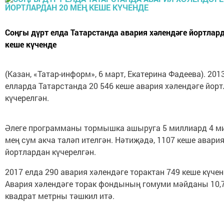
Соңгы дүрт елда Татарстанда авария хәлендәге йортлар
кеше күченде
(Казан, «Татар-информ», 6 март, Екатерина Фадеева). 201
елларда Татарстанда 20 546 кеше авария хәлендәге йор
күчерелгән.
Әлеге программаны тормышка ашыруга 5 миллиард 4 м
мең сум акча таләп ителгән. Нәтиҗәдә, 1107 кеше авари
йортлардан күчерелгән.
2017 елда 290 авария хәлендәге торактан 749 кеше күчен
Авария хәлендәге торак фондының гомуми мәйданы 10,
квадрат метрны тәшкил итә.