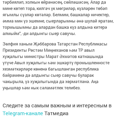
тәрбияләп, холкын өйрәнәсең, сөйләшәсәң. Алар да
мине көтеп тора, килгәч үк мөгриләр, күзләрен төбәп
ягымлы сүзләр көтәләр. Белмим, башкалар ничектер,
әмма мин үз эшемне, сыерларымны әнә шулай яратам,
тормышымны да алардан башка күз алдына китерә
алмыйм", -ди алдынгы сыер савучы.
Зөлфия ханым Җәббарова Татарстан Республикасы
Президенты Рөстәм Миңнеханов һәм ТР авыл
хуҗалыгы министры Марат Әхмәтов катнашында
үтүче Авыл хуҗалыгы һәм эшкәртү промышленносте
хезмәткәрләре көненә багышланган республика
бәйрәменә дә алдынгы сыер савучы буларак
чакырыла, үз хуҗалыгында да хөрмәтләнә. Аңа
уңышлар һәм нык сәламәтлек телибез.
Следите за самым важным и интересным в
Telegram-канале
Татмедиа