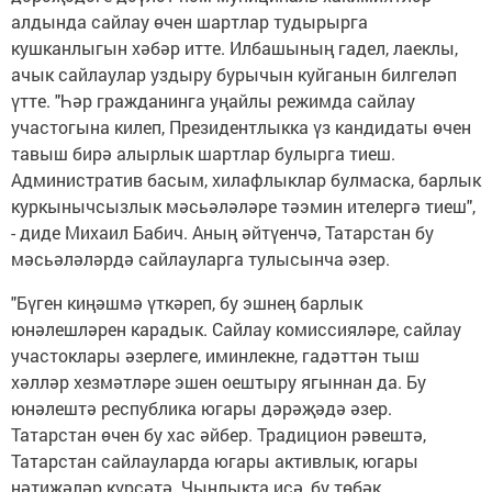
алдында сайлау өчен шартлар тудырырга
кушканлыгын хәбәр итте. Илбашының гадел, лаеклы,
ачык сайлаулар уздыру бурычын куйганын билгеләп
үтте. "Һәр гражданинга уңайлы режимда сайлау
участогына килеп, Президентлыкка үз кандидаты өчен
тавыш бирә алырлык шартлар булырга тиеш.
Административ басым, хилафлыклар булмаска, барлык
куркынычсызлык мәсьәләләре тәэмин ителергә тиеш",
- диде Михаил Бабич. Аның әйтүенчә, Татарстан бу
мәсьәләләрдә сайлауларга тулысынча әзер.
"Бүген киңәшмә үткәреп, бу эшнең барлык
юнәлешләрен карадык. Сайлау комиссияләре, сайлау
участоклары әзерлеге, иминлекне, гадәттән тыш
хәлләр хезмәтләре эшен оештыру ягыннан да. Бу
юнәлештә республика югары дәрәҗәдә әзер.
Татарстан өчен бу хас әйбер. Традицион рәвештә,
Татарстан сайлауларда югары активлык, югары
нәтиҗәләр күрсәтә. Чынлыкта исә, бу төбәк