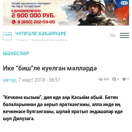
ЧҮПРӘЛЕ ХӘБӘРЛӘРЕ
16+
"Туган як" - Чүпрәле районы газетасы
ШӘХЕСЛӘР
Ике “биш“ле куелган мәлләрдә
автор,
7 март 2018 - 06:57
969
0
0
"Кечкенә кызым", дия иде аңа Касыйм абый. Бөтен
балаларыннан да аерып яраткангамы, әллә инде иң
кечкенәсе булгангамы, шулай яратып эндәшәләр иде
шул Дилүзәгә.