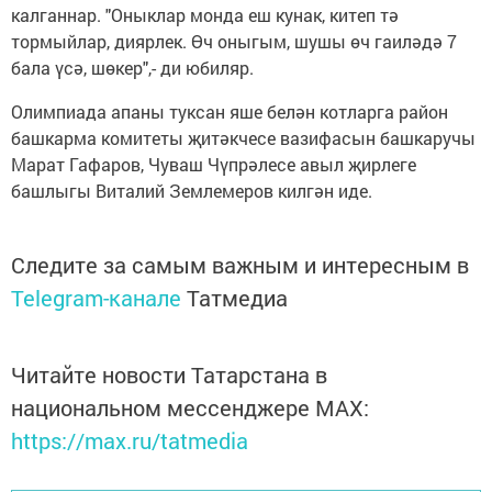
калганнар. "Оныклар монда еш кунак, китеп тә
тормыйлар, диярлек. Өч оныгым, шушы өч гаиләдә 7
бала үсә, шөкер",- ди юбиляр.
Олимпиада апаны туксан яше белән котларга район
башкарма комитеты җитәкчесе вазифасын башкаручы
Марат Гафаров, Чуваш Чүпрәлесе авыл җирлеге
башлыгы Виталий Землемеров килгән иде.
Следите за самым важным и интересным в
Telegram-канале
Татмедиа
Читайте новости Татарстана в
национальном мессенджере MАХ:
https://max.ru/tatmedia