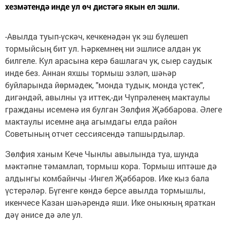
хезмәтендә инде ул өч дистәгә якын ел эшли.
-Авылда туып-үскәч, кечкенәдән үк эш бүлешеп
тормыйсың бит ул. Һәркемнең ни эшлисе алдан ук
билгеле. Кул арасына керә башлагач ук, сыер саудык
инде без. Аннан яхшы тормыш эзләп, шәһәр
буйларында йөрмәдек, "монда тудык, монда үстек",
дигәндәй, авылны үз иттек,-ди Чүпрәленең мактаулы
гражданы исеменә ия булган Зөлфия Җәббарова. Әлеге
мактаулы исемне аңа агымдагы елда район
Советының отчет сессиясендә тапшырдылар.
Зөлфия ханым Кече Чынлы авылында туа, шунда
мәктәпне тәмамлап, тормыш кора. Тормыш иптәше дә
алдынгы комбайнчы -Ингел Җәббаров. Ике кыз бала
үстерәләр. Бүгенге көндә берсе авылда тормышлы,
икенчесе Казан шәһәрендә яши. Ике оныкның яраткан
дәү әнисе дә әле ул.