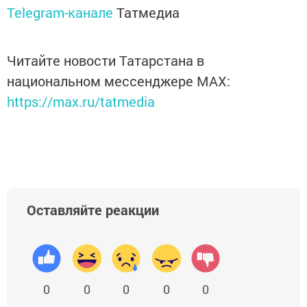
Telegram-канале
Татмедиа
Читайте новости Татарстана в
национальном мессенджере MАХ:
https://max.ru/tatmedia
Оставляйте реакции
0
0
0
0
0