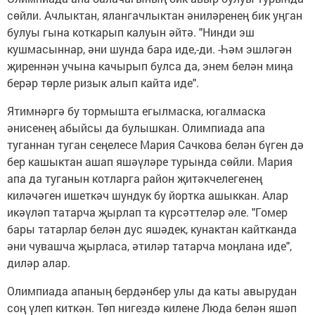
сөйли. Ачлыктан, ялангачлыктан әниләренең бик уңган
булуы гына коткарып калуын әйтә. "Нинди эш
кушмасыннар, әни шунда бара иде,-ди. -Һәм эшләгән
җиреннән учына качырып булса да, энем белән миңа
берәр төрле ризык алып кайта иде".
Ятимнәргә бу тормышта егылмаска, югалмаска
әнисенең абыйсы да булышкан. Олимпиада апа
туганнан туган сеңелесе Мария Сачкова белән бүген дә
бер кашыктан ашап яшәүләре турында сөйли. Мария
апа да туганын котларга район җитәкчелегенең
киләчәген ишеткәч шундук бу йортка ашыккан. Алар
икәүләп татарча җырлап та күрсәттеләр әле. "Гомер
бары татарлар белән дус яшәдек, кунактан кайтканда
әни чувашча җырласа, әтиләр татарча моңлана иде",
диләр алар.
Олимпиада апаның бердәнбер улы да каты авырудан
соң үлеп киткән. Төп нигездә килене Люда белән яшәп