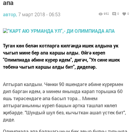
апа
автор,
7 март 2018 - 06:53
952
0
0
Туган көн белән котларга килгәндә ишек алдына ук
чыгып мине бер апа каршы алды. Өйгә кереп
"Олимпиада әбине күрер идем", дигәч, "Ул сине ишек
төбенә чыгып каршы алды бит", диделәр.
Аптырап калдым. Чөнки 90 яшендәге әбине күрермен
дип барган идем, ә минем янымда карап торышка 60
яшь тирәсендәге апа басып тора... Минем
аптыраганымны күреп башын артка ташлап көлеп
җибәрде. "Шундый шул без, кычыткан ашап үстек бит",
диде.
Олимпиада апа балачагының бик авыр булуы турында