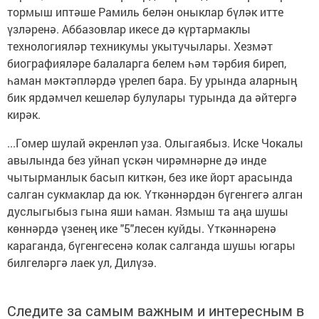
тормыш иптәше Рамиль белән оныклар бүләк итте
үзләренә. Аббазовлар икесе дә күртармаклы
технологияләр техникумы укытучылары. Хезмәт
биографияләре балаларга белем һәм тәрбия биреп,
һаман мәктәпләрдә үрелеп бара. Бу урында аларның
бик ярдәмчел кешеләр булулары турында да әйтергә
кирәк.
...Гомер шулай әкренләп уза. Олыгаябыз. Иске Чокалы
авылында без уйнап үскән чирәмнәрне дә инде
чытырманлык басып киткән, без ике йорт арасында
салган сукмаклар да юк. Үткәннәрдән бүгенгегә алган
дуслыгыбыз гына яши һаман. Язмыш та аңа шушы
көннәрдә үзенең ике "5"лесен куйды. Үткәннәренә
караганда, бүгенгесенә колак салганда шушы югары
билгеләргә лаек ул, Дилүзә.
Следите за самым важным и интересным в