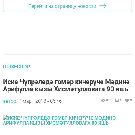
Перейти на страницу новости
ШӘХЕСЛӘР
Иске Чүпрәледә гомер кичерүче Мәдинә
Арифулла кызы Хисмәтулловага 90 яшь
автор,
7 март 2018 - 06:46
936
0
0