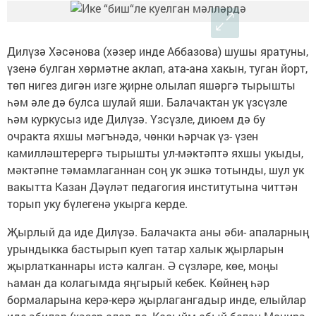
Дилүзә Хәсәнова (хәзер инде Аббазова) шушы яратуны,
үзенә булган хөрмәтне аклап, ата-ана хакын, туган йорт,
төп нигез дигән изге җирне олылап яшәргә тырышты
һәм әле дә булса шулай яши. Балачактан ук үзсүзле
һәм куркусыз иде Дилүзә. Үзсүзле, диюем дә бу
очракта яхшы мәгънәдә, чөнки һәрчак үз- үзен
камилләштерергә тырышты ул-мәктәптә яхшы укыды,
мәктәпне тәмамлаганнан соң ук эшкә тотынды, шул ук
вакытта Казан Дәүләт педагогия институтына читтән
торып уку бүлегенә укырга керде.
Җырлый да иде Дилүзә. Балачакта аны әби- апаларның
урындыкка бастырып куеп татар халык җырларын
җырлатканнары истә калган. Ә сүзләре, көе, моңы
һаман да колагымда яңгырый кебек. Көйнең һәр
бормаларына керә-керә җырлагангадыр инде, елыйлар