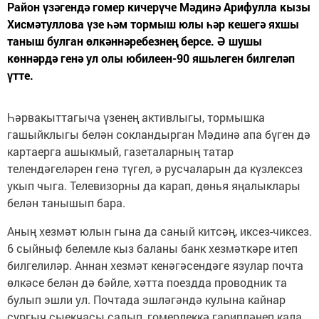
Район үзәгендә гомер кичерүче Мәдинә Арифулла кызы
Хисмәтуллова үзе һәм тормыш юлы һәр кешегә яхшы
таныш булган өлкәннәребезнең берсе. Ә шушы
көннәрдә генә ул олы юбилеен-90 яшьлеген билгеләп
үтте.
Һәрвакыттагыча үзенең активлыгы, тормышка
гашыйклыгы белән сокландырган Мәдинә апа бүген дә
картаерга ашыкмый, газеталарның татар
телендәгеләрен генә түгел, ә русчаларын да күзлексез
укып чыга. Телевизорны да карап, дөнья яңалыклары
белән танышып бара.
Аның хезмәт юлын гына да саный китсәң, иксез-чиксез.
6 сыйныф белемле кыз баланы банк хезмәткәре итеп
билгелиләр. Аннан хезмәт кенәгәсендәге язулар почта
өлкәсе белән дә бәйле, хәтта поездда проводник та
булып эшли ул. Почтада эшләгәндә кулына кайнар
сургыч сыекчасы салып, гомерлеккә гарипләнеп кала.