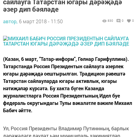
сайлауга Татарстан югары дәрәҗәдә
әзер дип бәяләде
автор,
6 март 2018 - 11:50
830
0
0
(Казан, 6 март, "Татар-информ", Гөлнар Гарифуллина).
Татарстанда Россия Президентын сайлауга әзерлек
югары дәрәҗәдә оештырылган. Традицион рәвештә
Татарстан сайлауларда югары активлык, югары
нәтиҗәләр күрсәтә. Бу хакта бүген Казанда
журналистларга Россия Президентының Идел буе
федераль округындагы Тулы вәкаләтле вәкиле Михаил
Бабич әйтте.
Ул, Россия Президенты Владимир Путиннның, барлык
дәрәҗәдәге дәүләт һәм муниципаль хакимиятләр