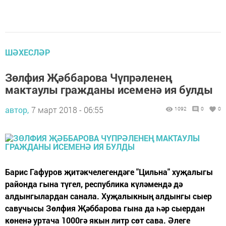
ШӘХЕСЛӘР
Зөлфия Җәббарова Чүпрәленең
мактаулы гражданы исеменә ия булды
автор,
7 март 2018 - 06:55
1092
0
0
Барис Гафуров җитәкчелегендәге "Цильна" хуҗалыгы
районда гына түгел, республика күләмендә дә
алдынгылардан санала. Хуҗалыкның алдынгы сыер
савучысы Зөлфия Җәббарова гына да һәр сыердан
көненә уртача 1000гә якын литр сөт сава. Әлеге