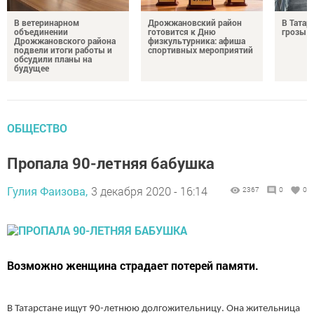
В ветеринарном
Дрожжановский район
В Татар
объединении
готовится к Дню
грозы и
Дрожжановского района
физкультурника: афиша
подвели итоги работы и
спортивных мероприятий
обсудили планы на
будущее
ОБЩЕСТВО
Пропала 90-летняя бабушка
Гулия Фаизова,
3 декабря 2020 - 16:14
2367
0
0
Возможно женщина страдает потерей памяти.
В Татарстане ищут 90-летнюю долгожительницу. Она жительница