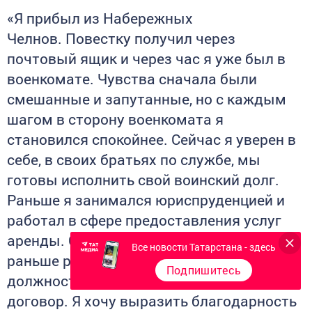
«Я прибыл из Набережных
Челнов. Повестку получил через
почтовый ящик и через час я уже был в
военкомате. Чувства сначала были
смешанные и запутанные, но с каждым
шагом в сторону военкомата я
становился спокойнее. Сейчас я уверен в
себе, в своих братьях по службе, мы
готовы исполнить свой воинский долг.
Раньше я занимался юриспруденцией и
работал в сфере предоставления услуг
аренды. Со стороны предприятия, где я
Все новости Татарстана - здесь
раньше работал, мне сохранили
Подпишитесь
должность и заморозили трудовой
договор. Я хочу выразить благодарность