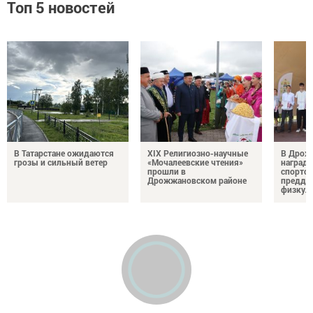
Топ 5 новостей
В Татарстане ожидаются
XIX Религиозно-научные
В Дрож
грозы и сильный ветер
«Мочалеевские чтения»
награди
прошли в
спортсм
Дрожжановском районе
преддв
физкул