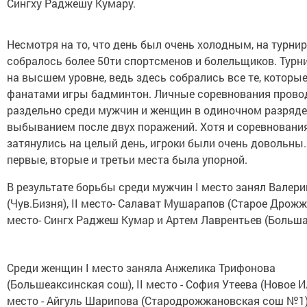
Сингху Раджешу Кумару.
Несмотря на то, что день был очень холодным, на турнир
собралось более 50ти спортсменов и болельщиков. Турн
на высшем уровне, ведь здесь собрались все те, которы
фанатами игры бадминтон. Личные соревнования прово
раздельно среди мужчин и женщин в одиночном разряде,
выбыванием после двух поражений. Хотя и соревновани
затянулись на целый день, игроки были очень довольны.
первые, вторые и третьи места была упорной.
В результате борьбы среди мужчин I место занял Валер
(Чув.Бизня), II место- Салават Мушарапов (Старое Дрожжан
место- Сингх Раджеш Кумар и Артем Лаврентьев (Больша
Среди женщин I место заняла Анжелика Трифонова
(Большеаксинская сош), II место - София Утеева (Новое Ил
место - Айгуль Шарипова (Стародрожжановская сош №1)