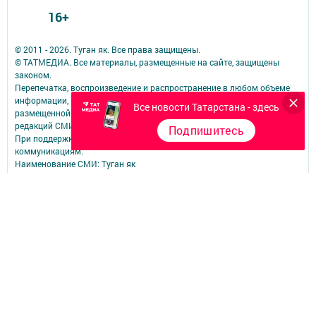
16+
© 2011 - 2026. Туган як. Все права защищены.
© ТАТМЕДИА. Все материалы, размещенные на сайте, защищены
законом.
Перепечатка, воспроизведение и распространение в любом объеме
информации,
Все новости Татарстана - здесь
размещенной на сайте, возможна только с письменного согласия
редакций СМИ.
Подпишитесь
При поддержке Республиканского агентства по печати и массовым
коммуникациям.
Наименование СМИ: Туган як
№ записи о регистрации СМИ, дата: Эл № ФС 77 - 78420 от 29.05.2020
СМИ зарегистрированно Федеральной службой по надзору в сфере
связи,
информационных технологий и массовых коммуникаций
ФИО главного редактора: Фаизова Гулия Вакифовна
Адрес редакции: 422470, Российская Федерация, Республика
Татарстан, Дрожжановский район, село Старое Дрожжаное улица
А.Абязова, д.5
Телефон редакции: Тел.: 8 (843-75) 2-26-42 Факс: 8 (843-75) 2-23-43
Для сообщений о фактах коррупции электронная почта редакции:
tuganyak@bk.ru
Учредитель СМИ: АО «ТАТМЕДИА»