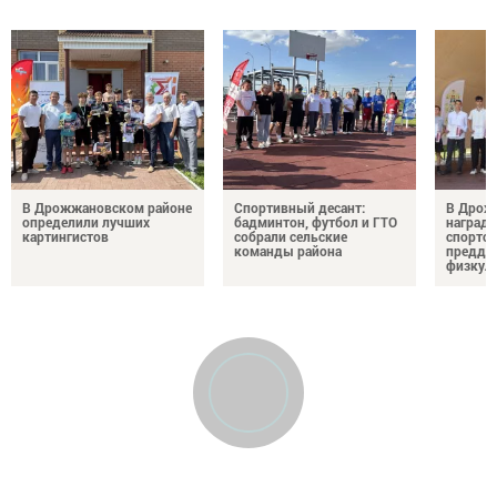
В Дрожжановском районе
Спортивный десант:
В Дрож
определили лучших
бадминтон, футбол и ГТО
награди
картингистов
собрали сельские
спортсм
команды района
преддв
физкул