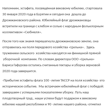
Напомним, эстафета, посвящённая вековому юбилею, стартовала
30 января 2020 года в Бурятии и сегодня она дошла до
Дрожжановского района. Юбилейный флаг дрожжановцы
встретили на границе с хлебом и солью с народным фольклорным
коллективом «Сюбмеля».
После того как знамя перешагнула дрожжановскую землю, она
отправилась на поля передового хозяйства «Цильна». Здесь
труженики сельского хозяйства находятся ни финишной прямой
уборочной компании. По словам директора ООО «Цильна»
Бариса Гафурова остались считанные гектары и уборка зерновой
2020 года завершится.
-Прибытие эстафеты флага 100 -летия ТАССР на поля хозяйства -это
историческое событие. Мы встречаем юбилейный флаг с победой:
завершаем с успешными показателями уборку. Путь наш
плодотворный труд , наши успехи будут подарком к вековому
юбилею нашей республики и 90 -летию нашего района,-отметил