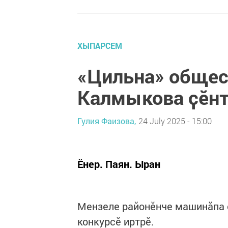
ХЫПАРСЕМ
«Цильна» общес
Калмыкова ҫӗн
Гулия Фаизова,
24 July 2025 - 15:00
Ӗнер. Паян. Ыран
Мензеле районӗнче машинӑпа 
конкурсӗ иртрӗ.