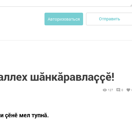
Отправить
Авторизоваться
ллех шӑнкӑравлаҫҫӗ!
127
0
и ҫӗнӗ мел тупнӑ.