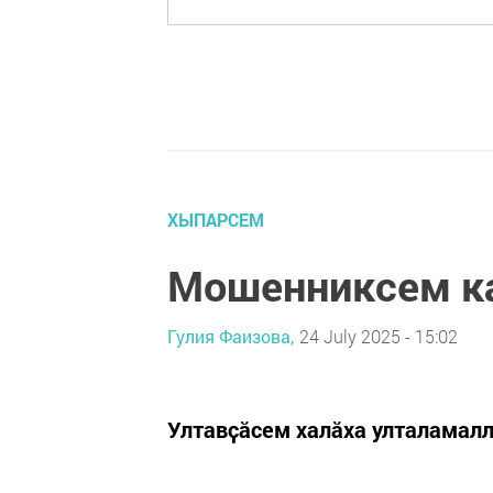
ХЫПАРСЕМ
Мошенниксем ка
Гулия Фаизова,
24 July 2025 - 15:02
Ултавҫӑсем халӑха улталамалл