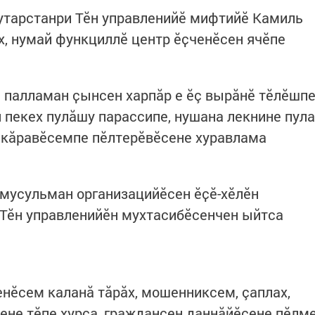
утарстанри Тӗн управленийӗ мифтийӗ Камиль
х, нумай функциллӗ центр ӗҫченӗсен ячӗпе
 палламан ҫынсен харпӑр е ӗç вырăнӗ тӗлӗшп
 пекех пулӑшу парассипе, нушана лекнине пула
нкӑравӗсемпе пӗлтерӗвӗсене хуравлама
мусульман организацийӗсен ӗҫӗ-хӗлӗн
 Тӗн управленийӗн мухтасибӗсенчен ыйтса
нӗсем каланӑ тӑрӑх, мошенниксем, çаплах,
не тӗпе хурса, граждансен даннӑйӗсене пӗлм