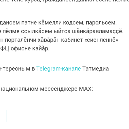
дансем патне кӗмелли кодсем, парольсем,
не пӗлме ссылкӑсем ыйтса шӑнкӑравламаҫҫӗ.
н порталӗнчи хӑвӑрӑн кабинет «сиенленнӗ»
МФЦ офисне кайӑр.
интересным в
Telegram-канале
Татмедиа
в национальном мессенджере MАХ: