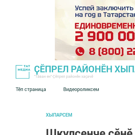
ҪӖПРЕЛ РАЙОНӖН ХЫ
"Тӑван ен"-Çĕпрел районĕн хаçачӗ
Тӗп страница
Видеороликсем
ХЫПАРСЕМ
Шкулсенче ҫӗнӗ