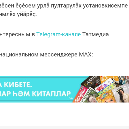
вӗсен ӗҫӗсем урлӑ пултарулӑх установкисемпе
имлӗх уйӑрӗҫ.
интересным в
Telegram-канале
Татмедиа
в национальном мессенджере MАХ: