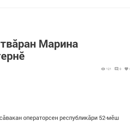
твӑран Марина
тернӗ
121
0
сӑвакан операторсен республикăри 52-мӗш