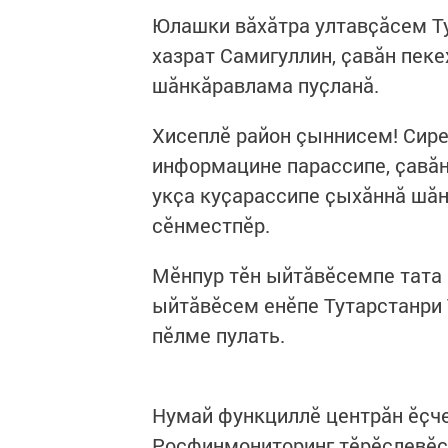
Юлашки вӑхӑтра ултавҫӑсем Т
хазрат Самигуллин, ҫавӑн пеке
шӑнкӑравлама пуҫланă.
Хисеплӗ район çыннисем! Сире
информацине парассипе, ҫавӑн
укҫа куҫарассипе ҫыхӑннӑ шӑ
сӗнместпӗр.
Мӗнпур тӗн ыйтӑвӗсемпе тата 
ыйтӑвӗсем енӗпе Тутарстанри
пӗлме пулать.
Нумай функциллӗ центрăн ӗҫче
Росфинмониторинг тӗрӗслевӗсе