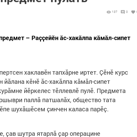
137
0
 предмет – Раҫҫейӗн ӑс-хакӑлпа кӑмӑл-сипет
пертсен хаклавӗн тапхӑрне иртет. Ҫӗнӗ курс
н йӑлана кӗнӗ ӑс-хакӑлпа кӑмӑл-сипет
 курӑмне йӗркелес тӗллевлӗ пулӗ. Предмета
ршыври паллӑ патшалӑх, общество тата
лӗпе шухӑшӗсем ҫинчен каласа парӗҫ.
е, ҫав шутра ятарлӑ ҫар операцине