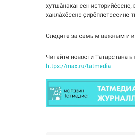
хутшӑнакансен историйӗсене, 
хаклӑхӗсене ҫирӗплетессине т
Следите за самым важным и 
Читайте новости Татарстана 
https://max.ru/tatmedia