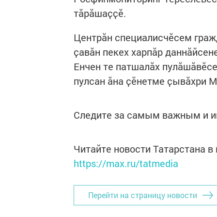
тӑрӑшаҫҫӗ.
Центрăн специалисчӗсем граж
ҫавӑн пекех харпӑр даннӑйсе
Енчен те патшалӑх пулӑшӑвӗсе
пулсан ӑна ҫӗнетме ҫывӑхри 
Следите за самым важным и 
Читайте новости Татарстана 
https://max.ru/tatmedia
Перейти на страницу новости