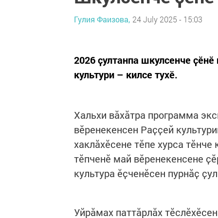
Гулия Фаизова,
24 July 2025 - 15:03
2026 ҫултанпа шкулсенче ҫӗнӗ
культури – килсе тухӗ.
Хальхи вӑхӑтра программа экс
вӗренекенсен Раҫҫей культури
хаклӑхӗсене тӗпе хурса тӗнче
тӗпченӗ май вӗренекенсене ҫӗ
культура ӗҫченӗсен пурнӑҫ ҫу
Уйрӑмах паттӑрлӑх тӗслӗхӗсен