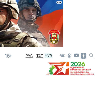
16+
РУС
ТАТ
ЧУВ