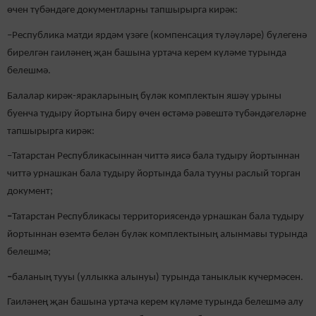
өчен түбәндәге документларны тапшырырга кирәк:
–Республика матди ярдәм үзәге (компенсация түләүләре) бүлегенә
бирелгән гаиләнең җан башына уртача керем күләме турында
белешмә.
Балалар кирәк-яракларының бүләк комплектын яшәү урыны
буенча тудыру йортына бирү өчен өстәмә рәвештә түбәндәгеләрне
тапшырырга кирәк:
–Татарстан Республикасыннан читтә яисә бала тудыру йортыннан
читтә урнашкан бала тудыру йортында бала тууны раслый торган
документ;
–
Татарстан Республикасы территориясендә урнашкан бала тудыру
йортыннан өземтә белән бүләк комплектының алынмавы турында
белешмә;
–
баланың тууы (уллыкка алынуы) турында таныклык күчермәсен.
Гаиләнең җан башына уртача керем күләме турында белешмә алу