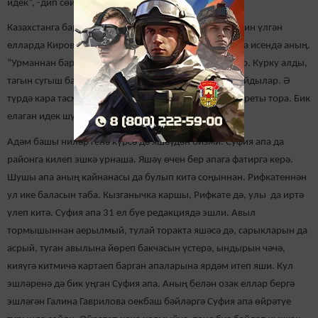
идек”, -дип сөйли Суфия апа.
Казахстанга барып балчыктан кирпеч сугулары, Сталин үлгән
елларда Киров якларында урман кисүдә булулары да исендә аның.
“Урманнан барыбызны да килеп алдылар, дәшмиләр. Курку алды,
тагын сугыш башланганмы, дип торабыз. Клубка җыйдылар. Ә
түрдә кара тасма белән уратып алынган Сталин портреты тора. Бик
елаган идек шунда”, -ди.
Адәм башы ниләр генә күрсә дә яшәүдән бизми. Суфия апа да
районга килеп эшкә урнаша. Яшәү өчен бер апага фатирга керә.
Шушы апа аның кайнанасы да булып китә соңыннан. Рифкатеннән
ул ике баласын таба. Кызганычка каршы, Рифкате дә, улы да иртә
үлеп китә. Суфия апа 31 ел буе редакциядә эшли. Авыл
тормышыннан аерылмый, тулай торакта яшәсә дә, сарыкларын да
асрый, туган авылына йөреп бакчасын үстерә, ындырын чәчә,
кияүгә китмичә картаеп барган апаларына ярдәм итеп яши. Кул
эшләренә дә бик уңган Суфия апа. Аның белән озак еллар бергә
эшләгән Галина Гаврилова оекбаш бәйләргә Суфия апа өйрәтүе