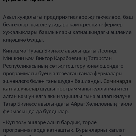
Авыл хуҗалыгы предприятиеләре җитәкчеләре, баш
белгечләр, җирле үзидарә һәм крестьян-фермер
хуҗалыклары башлыклары катнашындагы эшлекле
киңәшмә булды.
Киңәшмә Чуваш Бизнәсе авылындагы Леонид
Мишкин һәм Виктор Карабаевның Татарстан
Республикасының сөт җитештерү юнәлешендәге
программасы буенча төзелгән гаилә фермалары
эшчәнлеге белән танышудан башланды.
Семинарда
катнашучылар
шушы программаны кулланма итеп
алган һәм ун елга якын уңышлы гына эшләп килүче
Татар Бизнәсе авылындагы Айрат Хәлиловның гаилә
фермасында да булдылар.
- Күп төзү эшләре алып бардык, төрле
программаларда катнаштык. Бурычларны каплап