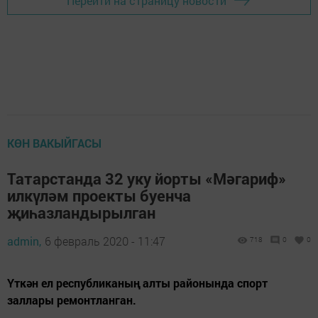
Перейти на страницу новости
КӨН ВАКЫЙГАСЫ
Татарстанда 32 уку йорты «Мәгариф»
илкүләм проекты буенча
җиһазландырылган
admin,
6 февраль 2020 - 11:47
718
0
0
Үткән ел республиканың алты районында спорт
заллары ремонтланган.