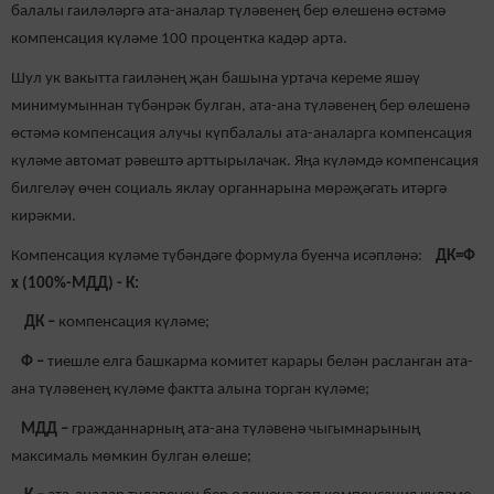
балалы гаиләләргә ата-аналар түләвенең бер өлешенә өстәмә
компенсация күләме 100 процентка кадәр арта.
Шул ук вакытта гаиләнең җан башына уртача кереме яшәү
минимумыннан түбәнрәк булган, ата-ана түләвенең бер өлешенә
өстәмә компенсация алучы күпбалалы ата-аналарга компенсация
күләме автомат рәвештә арттырылачак. Яңа күләмдә компенсация
билгеләү өчен социаль яклау органнарына мөрәҗәгать итәргә
кирәкми.
Компенсация күләме түбәндәге формула буенча исәпләнә:
ДК=Ф
х (100%-МДД) - К:
ДК
–
компенсация күләме;
Ф
–
тиешле елга башкарма комитет карары белән расланган ата-
ана түләвенең күләме фактта алына торган күләме;
МДД –
гражданнарның ата-ана түләвенә чыгымнарының
максималь мөмкин булган өлеше;