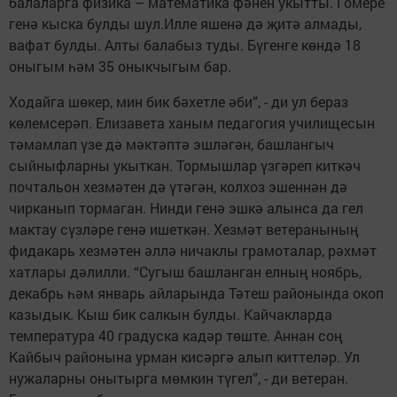
балаларга физика – математика фәнен укытты. Гомере
генә кыска булды шул.Илле яшенә дә җитә алмады,
вафат булды. Алты балабыз туды. Бүгенге көндә 18
оныгым һәм 35 оныкчыгым бар.
Ходайга шөкер, мин бик бәхетле әби”, - ди ул бераз
көлемсерәп. Елизавета ханым педагогия училищесын
тәмамлап үзе дә мәктәптә эшләгән, башлангыч
сыйныфларны укыткан. Тормышлар үзгәреп киткәч
почтальон хезмәтен дә үтәгән, колхоз эшеннән дә
чирканып тормаган. Нинди генә эшкә алынса да гел
мактау сүзләре генә ишеткән. Хезмәт ветеранының
фидакарь хезмәтен әллә ничаклы грамоталар, рәхмәт
хатлары дәлилли. “Сугыш башланган елның ноябрь,
декабрь һәм январь айларында Тәтеш районында окоп
казыдык. Кыш бик салкын булды. Кайчакларда
температура 40 градуска кадәр төште. Аннан соң
Кайбыч районына урман кисәргә алып киттеләр. Ул
нужаларны онытырга мөмкин түгел”, - ди ветеран.