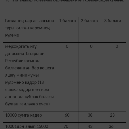
К –
ата-аналар түләвенең бер өлешенә төп компенсация күләме.
Гаиләнең һәр әгъзасына
1 балага
2 балага
3 балага
туры килгән керемнең
күләме
мөрәҗәгать итү
0
0
0
датасына Татарстан
Республикасында
билгеләнгән бер кешегә
яшәү минимумы
күләменә кадәр (18
яшькә кадәрге өч һәм
аннан да күбрәк баласы
булган гаиләләр өчен)
10000 сумга кадәр
60
38
23
10001дән алып 15000
70
43
36