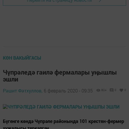
КӨН ВАКЫЙГАСЫ
Чүпрәледә гаилә фермалары уңышлы
эшли
Рәшит Фәтхуллов,
6 февраль 2020 - 09:35
824
0
0
Бүгенге көндә Чүпрәле районында 101 крестян-фермер
хуҗалыгы теркәлгән.