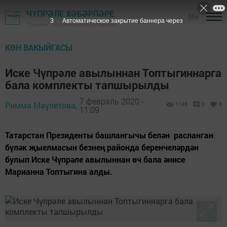
ЧҮПРӘЛЕ ХӘБӘРЛӘРЕ
16+
2
Автоматическое закрытие баннера через
"Туган як" - Чүпрәле районы газетасы
КӨН ВАКЫЙГАСЫ
Иске Чүпрәле авылыннан Топтыгиннарга
бала комплекты тапшырылды
7 февраль 2020 -
Римма Мәүлетова,
1136
0
0
11:09
Татарстан Президенты башлангычы белән расланган
бүләк җыелмасын безнең районда беренчеләрдән
булып Иске Чүпрәле авылыннан өч бала әнисе
Марианна Топтыгина алды.