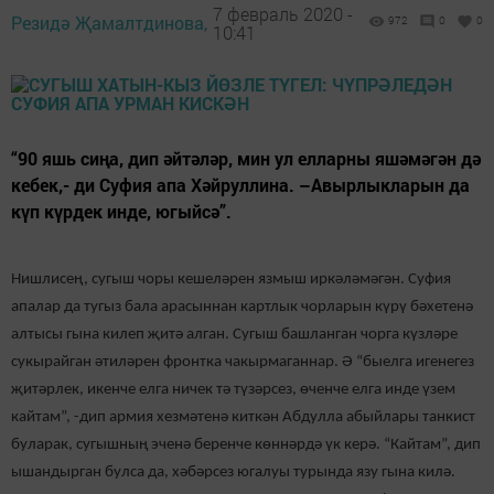
7 февраль 2020 -
Резидә Җамалтдинова,
972
0
0
10:41
“90 яшь сиңа, дип әйтәләр, мин ул елларны яшәмәгән дә
кебек,- ди Суфия апа Хәйруллина. –Авырлыкларын да
күп күрдек инде, югыйсә”.
Нишлисең, сугыш чоры кешеләрен язмыш иркәләмәгән. Суфия
апалар да тугыз бала арасыннан картлык чорларын күрү бәхетенә
алтысы гына килеп җитә алган. Сугыш башланган чорга күзләре
сукырайган әтиләрен фронтка чакырмаганнар. Ә “быелга игенегез
җитәрлек, икенче елга ничек тә түзәрсез, өченче елга инде үзем
кайтам”, -дип армия хезмәтенә киткән Абдулла абыйлары танкист
буларак, сугышның эченә беренче көннәрдә үк керә. “Кайтам”, дип
ышандырган булса да, хәбәрсез югалуы турында язу гына килә.