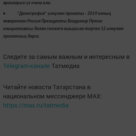
яракларын үз эченә ала.
• “Демография” илкүләм проекты - 2019 елның
январеннан Россия Президенты Владимир Путин
инициативасы белән гамәлгә ашырыла торган 12 илкүләм
проектның берсе.
Следите за самым важным и интересным в
Telegram-канале
Татмедиа
Читайте новости Татарстана в
национальном мессенджере MАХ:
https://max.ru/tatmedia