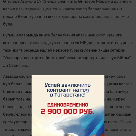
Әтиләре Атаулла 1943 елда үлеп китә. Әниләре Мәрфуга да аннан
калып озак тормый. Дөм ятим калган гаилә балаларыннан иң
өлкәне Әминә үзеннән кече сеңелләренә һәм энеләренә ярдәмче
була.
Сугыш елларында әнисе белән Факия апасының окоп казырга
киткәннәрен, үзенә инде ун яшеннән үк МК дип аталган иген ургыч
техника тирәсендә эшләп йөрергә туры килгәнен яхшы хәтерли.
“Өлкәнрәкләр төртеп йөртә, кайвакыт атлар тарта иде шул МКны”,
ди Суфия апа.
Авылда юклык. Авылда гына түгел, һәр өйдә юклык хөкем сөрә.
Күп балалы гаиләләрдә бигрәк тә. Ә Атаулла абыйның ятим калган
биш кызы тамакларын туйдырыр өчен кайда нинди эш бар шуңа
барып тотына, көн итүнең нинди юлы бар – шуңа алына. Көрәк
белән ындыр басалар алар, туфрак эчендә сакланып калган черек
бәрәңгеләрне алып кайтып киптерәләр, чәчелмичә калган басудан
әрем уралар, аны да киптерәләр, мичкә ягып җылыну өчен. “Якын
тирәдәге кычытканны ашап бетергәннән соң, елга буйларына китә