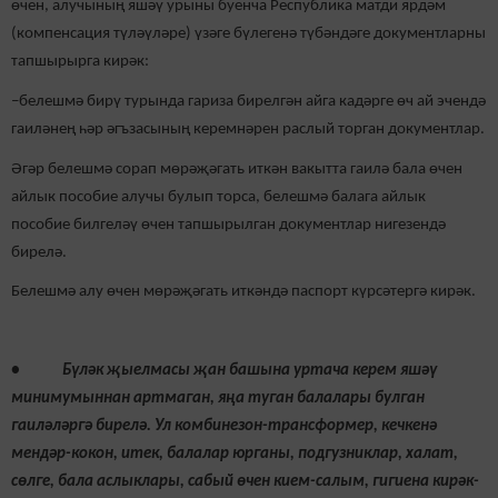
өчен, алучының яшәү урыны буенча Республика матди ярдәм
(компенсация түләүләре) үзәге бүлегенә түбәндәге документларны
тапшырырга кирәк:
–белешмә бирү турында гариза бирелгән айга кадәрге өч ай эчендә
гаиләнең һәр әгъзасының керемнәрен раслый торган документлар.
Әгәр белешмә сорап мөрәҗәгать иткән вакытта гаилә бала өчен
айлык пособие алучы булып торса, белешмә балага айлык
пособие билгеләү өчен тапшырылган документлар нигезендә
бирелә.
Белешмә алу өчен мөрәҗәгать иткәндә паспорт күрсәтергә кирәк.
• Бүләк җыелмасы җан башына уртача керем яшәү
минимумыннан артмаган, яңа туган балалары булган
гаиләләргә бирелә. Ул комбинезон-трансформер, кечкенә
мендәр-кокон, итек, балалар юрганы, подгузниклар, халат,
сөлге, бала аслыклары, сабый өчен кием-салым, гигиена кирәк-