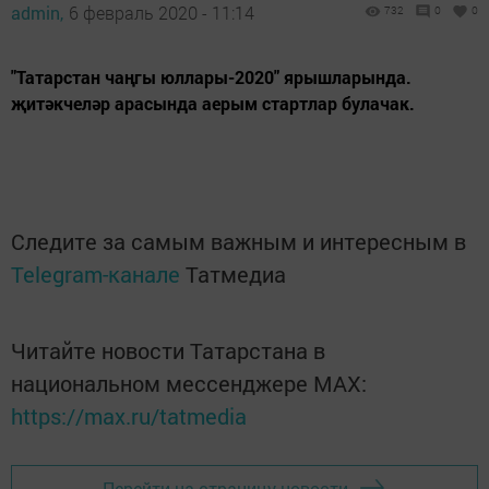
admin,
6 февраль 2020 - 11:14
732
0
0
"Татарстан чаңгы юллары-2020" ярышларында.
җитәкчеләр арасында аерым стартлар булачак.
Следите за самым важным и интересным в
Telegram-канале
Татмедиа
Читайте новости Татарстана в
национальном мессенджере MАХ:
https://max.ru/tatmedia
Перейти на страницу новости