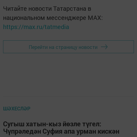
Читайте новости Татарстана в
национальном мессенджере MАХ:
https://max.ru/tatmedia
Перейти на страницу новости
ШӘХЕСЛӘР
Сугыш хатын-кыз йөзле түгел:
Чүпрәледән Суфия апа урман кискән