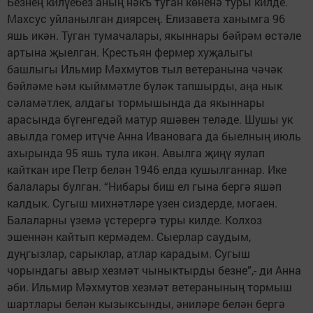
Безнең килүебез аның нәкъ туган көненә туры килде.
Махсус уйланылган диярсең. Елизавета ханымга 96
яшь икән. Туган тумачалары, якыннары бәйрәм өстәле
артына җыелган. Крестьян фермер хуҗалыгы
башлыгы Ильмир Мәхмутов тыл ветеранына чәчәк
бәйләме һәм кыйммәтле бүләк тапшырды, аңа нык
сәламәтлек, алдагы тормышында да якыннары
арасында бүгенгедәй матур яшәвен теләде. Шушы ук
авылда гомер итүче Анна Ивановага да быелның июль
ахырында 95 яшь тула икән. Авылга җиңү яулап
кайткан ире Петр белән 1946 елда кушылганнар. Ике
балалары булган. “Нибары биш ел гына бергә яшәп
калдык. Сугыш михнәтләре үзен сиздерде, могаен.
Балаларны үземә үстерергә туры килде. Колхоз
эшеннән кайтып кермәдем. Сыерлар саудым,
дуңгызлар, сарыклар, атлар карадым. Сугыш
чорындагы авыр хезмәт чыныктырды безне”,- ди Анна
әби. Ильмир Мәхмутов хезмәт ветеранының тормыш
шартлары белән кызыксынды, әниләре белән бергә