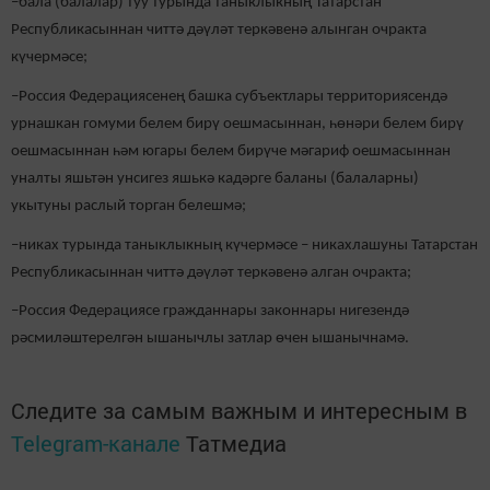
–бала (балалар) туу турында таныклыкның Татарстан
Республикасыннан читтә дәүләт теркәвенә алынган очракта
күчермәсе;
–Россия Федерациясенең башка субъектлары территориясендә
урнашкан гомуми белем бирү оешмасыннан, һөнәри белем бирү
оешмасыннан һәм югары белем бирүче мәгариф оешмасыннан
уналты яшьтән унсигез яшькә кадәрге баланы (балаларны)
укытуны раслый торган белешмә;
–никах турында таныклыкның күчермәсе – никахлашуны Татарстан
Республикасыннан читтә дәүләт теркәвенә алган очракта;
–Россия Федерациясе гражданнары законнары нигезендә
рәсмиләштерелгән ышанычлы затлар өчен ышанычнамә.
Следите за самым важным и интересным в
Telegram-канале
Татмедиа