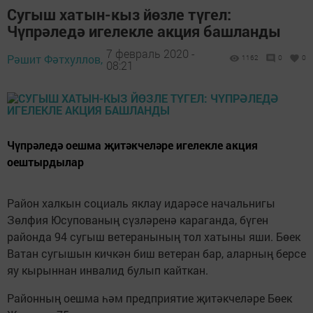
Сугыш хатын-кыз йөзле түгел:
Чүпрәледә игелекле акция башланды
7 февраль 2020 -
Рәшит Фәтхуллов,
1162
0
0
08:21
Чүпрәледә оешма җитәкчеләре игелекле акция
оештырдылар
Район халкын социаль яклау идарәсе начальнигы
Зөлфия Юсупованың сүзләренә караганда, бүген
районда 94 сугыш ветеранының тол хатыны яши. Бөек
Ватан сугышын кичкән биш ветеран бар, аларның берсе
яу кырыннан инвалид булып кайткан.
Районның оешма һәм предприятие җитәкчеләре Бөек