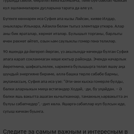
турында сөйли. Өйрәтеп кенә калмыйча, төне буе бәйләп чыккан
кул эшләнмәләрен дусларына тарата да әле ул.
Бүгенге көннәрен исә Суфия апа кызы Ләйсән, кияве Илдар,
оныклары Ильнара, Айзилә белән тыгыз элемтәдә үткәрә. Алар
аны бик яраталар, хөрмәт итәләр. Булышып торганы, барлыгы
өчен рәхмәт әйтеп, озын һәм саулыклы гомер генә телиләр.
90 яшендә дә йөгереп йөргән, үз акылында-көчендә булган Суфия
апага карап сокланмаган кеше юктыр районда. Эчендә начарлык
йөретмичә, шәфкатьлелек, һәркемгә булышырга теләп яшәү аңа
шундый энергияне бирәме, әллә башка төрле сәбәбе бармы,
аңламассың. Суфия апа исә үзе: “Әти-әни кыска гомерле булды,
бәлки аларныкын миңа өстәгәндер Ходай, -ди, бу уңайдан. – Ә
бәлки яшь вакытта ашаган кычытканнар, тамакның һәрвакытта ач
булуы сәбәпчедер”, -дип көлә. Яшәргә сәбәпләр күп булсын иде,
сугыш кичкән буынга.
Следите за самым важным и интересным в