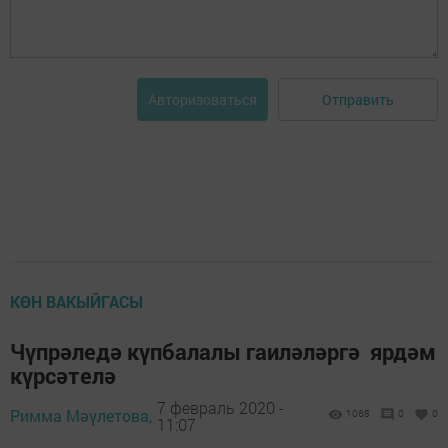
Отправить
Авторизоваться
КӨН ВАКЫЙГАСЫ
Чүпрәледә күпбалалы гаиләләргә ярдәм
күрсәтелә
7 февраль 2020 -
Римма Мәүлетова,
1068
0
0
11:07