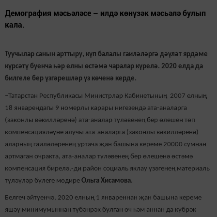
Демография мәсьәләсе – илдә көнүзәк мәсьәлә булып
кала.
Туучылар санын арттыру, күп балалы гаиләләргә дәүләт ярдәме
күрсәтү буенча һәр елны өстәмә чаралар күрелә. 2020 елда да
билгеле бер үзгәрешләр үз көченә керде.
–Татарстан Республикасы Министрлар Кабинетының 2007 елның
18 январендагы 9 номерлы карары нигезендә ата-аналарга
(законлы вәкилләренә) ата-аналар түләвенең бер өлешен төп
компенсацияләүне алучы ата-аналарга (законлы вәкилләренә)
аларның гаиләләренең уртача җан башына кереме 20000 сумнан
артмаган очракта, ата-аналар түләвенең бер өлешенә өстәмә
компенсация бирелә,-ди район социаль яклау үзәгенең материаль
түләүләр бүлеге мөдире
Ольга Хисамова.
Белгеч әйтүенчә, 2020 елның 1 январеннан җан башына кереме
яшәү минимумыннан түбәнрәк булган өч һәм аннан да күбрәк