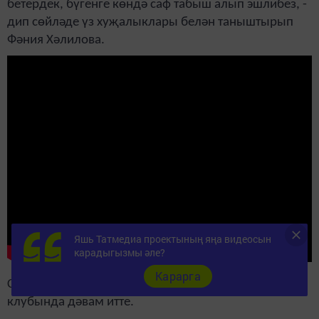
бетердек, бүгенге көндә саф табыш алып эшлибез, -
дип сөйләде үз хуҗалыклары белән таныштырып
Фәния Хәлилова.
Яшь Татмедиа проектының яңа видеосын
карадыгызмы әле?
Карарга
Семинарның икенче өлеше Татар Бизнәсе авылы
клубында дәвам итте.