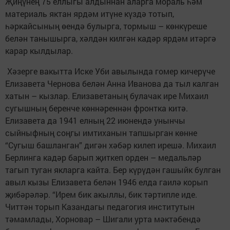
Җиңүнең 75 еллыгы алдыннан аларга мораль һәм
материаль яктан ярдәм итүне күздә тотып,
һәркайсының өендә булырга, тормыш – көнкүреше
белән танышырга, хәлдән килгән кадәр ярдәм итәргә
карар кылдылар.
Хәзерге вакытта Иске Уби авылында гомер кичерүче
Елизавета Чернова белән Анна Иванова да тыл калган
хатын – кызлар. Елизаветаның булачак ире Михаил
сугышның беренче көннәреннән фронтка китә.
Елизавета да 1941 елның 22 июнендә унынчы
сыйныфның соңгы имтиханын тапшырган көнне
“Сугыш башланган” дигән хәбәр килеп ирешә. Михаил
Берлинга кадәр барып җиткеп орден – медальләр
тагып туган якларга кайта. Бер күрүдән гашыйк булган
авыл кызы Елизавета белән 1946 елда гаилә корып
җибәрәләр. “Ирем бик акыллы, бик тәртипле иде.
Читтән торып Казандагы педагогия институтын
тәмамлады, Хорновар – Шигали урта мәктәбендә