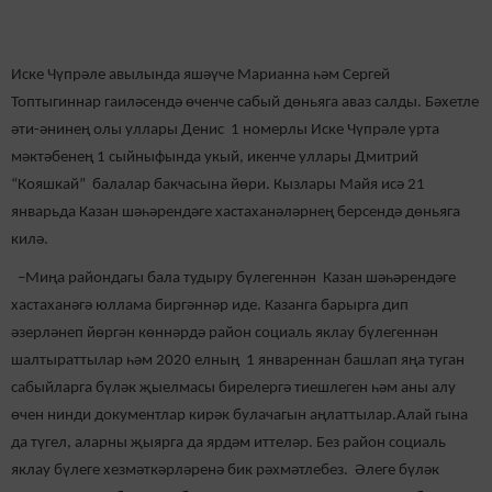
Иске Чүпрәле авылында яшәүче Марианна һәм Сергей
Топтыгиннар гаиләсендә өченче сабый дөньяга аваз салды. Бәхетле
әти-әнинең олы уллары Денис 1 номерлы Иске Чүпрәле урта
мәктәбенең 1 сыйныфында укый, икенче уллары Дмитрий
“Кояшкай” балалар бакчасына йөри. Кызлары Майя исә 21
январьда Казан шәһәрендәге хастаханәләрнең берсендә дөньяга
килә.
–Миңа райондагы бала тудыру бүлегеннән Казан шәһәрендәге
хастаханәгә юллама биргәннәр иде. Казанга барырга дип
әзерләнеп йөргән көннәрдә район социаль яклау бүлегеннән
шалтыраттылар һәм 2020 елның 1 январеннан башлап яңа туган
сабыйларга бүләк җыелмасы бирелергә тиешлеген һәм аны алу
өчен нинди документлар кирәк булачагын аңлаттылар.Алай гына
да түгел, аларны җыярга да ярдәм иттеләр. Без район социаль
яклау бүлеге хезмәткәрләренә бик рәхмәтлебез. Әлеге бүләк