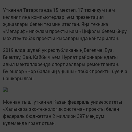
Үткән ел Татарстанда 15 мәктәп, 17 техникум һәм
көллият яңа компьютерлар һәм презентация
җиһазлары белән тәэмин ителгән. Яңа техника
«Мәгариф» илкүләм проекты һәм «Цифрлы белем бирү
мохите» төбәк проекты кысаларында кайтарылган.
2019 елда шулай ук республиканың Бөгелмә, Буа,
Биектау, Зәй, Кайбыч һәм Нурлат районнарындагы
авыл мәктәпләрендә спорт заллары ремонтланган.
Бу эшләр «Һәр баланың уңышы» төбәк проекты буенча
башкарылган.
Моннан тыш, үткән ел Казан федераль университеты
«Халыкара эко-технологик система» проекты белән
федераль бюджеттан 2 миллион 397 мең сум
күләмендә грант откан.