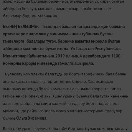
җыелмасында баланың беренче сәгатьләреннән үк кирәк булган
әйберләр бик күп, мәсәлән, памперслар, комбинезон һәм
башкалар бар,-ди Марианна.
БЕЗНЕҢ БЕЛЕШМӘ: Быелдан башлап Татарстанда җан башына
уртача керемнәре яшәү минимумыннан түбәнрәк булган
гаиләләргә, балалары тугач, беренче вакытка кирәкле булган
әйберләр комплекты бүләк ителә. Ул Татарстан Республикасы
Министрлар Кабинетының 2019 елның 4 декабрендәге 1100
номерлы карары нигезендә гамәлгә ашырыла.
–Бүләкләү комплекты бала тудыру йорты тарафыннан бала белән
ананы хастаханәдән чыгарган көнне бирелә. Хастаханәдән
чыгарылу көнендә бүләк комплекты алынмаган очракта, гаилә
(әтисе-әнисе, опекун) аны яшәү урыны буенча бала туган көненнән
алып алты айдан да соңга калмыйча тудыру йортында алырга
мөмкин,- ди район социаль яклау үзәгенең материаль түләүләр
бүлеге
Ольга Хисамова.
Бала табу урыны буенча бала табу йортына бүләк комплектын алу