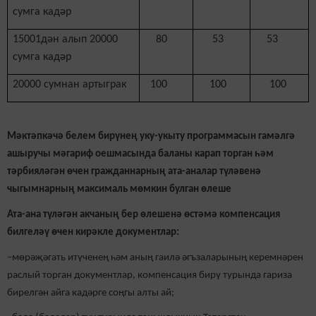
сумга кадәр
15001дән алып 20000
80
53
53
сумга кадәр
20000 сумнан артыграк
100
100
100
Мәктәпкәчә белем бирүнең уку-укыту программасын гамәлгә
ашыручы мәгариф оешмасында баланы карап торган һәм
тәрбияләгән өчен гражданнарның ата-аналар түләвенә
чыгымнарның максималь мөмкин булган өлеше
Ата-ана түләгән акчаның бер өлешенә өстәмә компенсация
билгеләү өчен кирәкле документлар:
–мөрәҗәгать итүченең һәм аның гаилә әгъзаларының керемнәрен
раслый торган документлар, компенсация бирү турында гариза
бирелгән айга кадәрге соңгы алты ай;