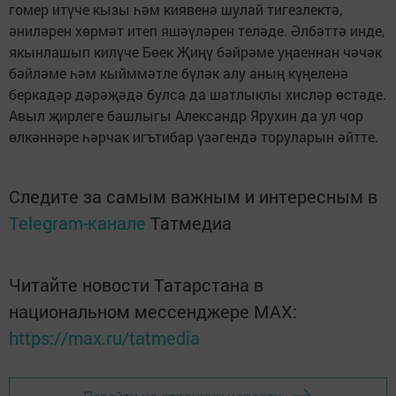
гомер итүче кызы һәм киявенә шулай тигезлектә,
әниләрен хөрмәт итеп яшәүләрен теләде. Әлбәттә инде,
якынлашып килүче Бөек Җиңү бәйрәме уңаеннан чәчәк
бәйләме һәм кыйммәтле бүләк алу аның күңеленә
беркадәр дәрәҗәдә булса да шатлыклы хисләр өстәде.
Авыл җирлеге башлыгы Александр Ярухин да ул чор
өлкәннәре һәрчак игътибар үзәгендә торуларын әйтте.
Следите за самым важным и интересным в
Telegram-канале
Татмедиа
Читайте новости Татарстана в
национальном мессенджере MАХ:
https://max.ru/tatmedia