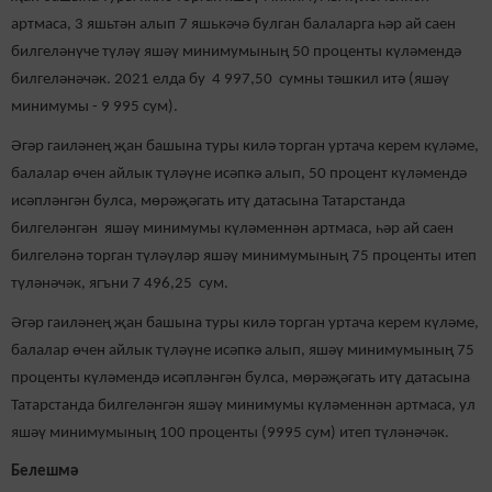
артмаса, 3 яшьтән алып 7 яшькәчә булган балаларга һәр ай саен
билгеләнүче түләү яшәү минимумының 50 проценты күләмендә
билгеләнәчәк. 2021 елда бу 4 997,50 сумны тәшкил итә (яшәү
минимумы - 9 995 сум).
Әгәр гаиләнең җан башына туры килә торган уртача керем күләме,
балалар өчен айлык түләүне исәпкә алып, 50 процент күләмендә
исәпләнгән булса, мөрәҗәгать итү датасына Татарстанда
билгеләнгән яшәү минимумы күләменнән артмаса, һәр ай саен
билгеләнә торган түләүләр яшәү минимумының 75 проценты итеп
түләнәчәк, ягъни 7 496,25 сум.
Әгәр гаиләнең җан башына туры килә торган уртача керем күләме,
балалар өчен айлык түләүне исәпкә алып, яшәү минимумының 75
проценты күләмендә исәпләнгән булса, мөрәҗәгать итү датасына
Татарстанда билгеләнгән яшәү минимумы күләменнән артмаса, ул
яшәү минимумының 100 проценты (9995 сум) итеп түләнәчәк.
Белешмә