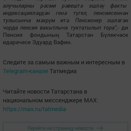
алучыларны рәсми рәвештә эшләү факты
индексацияләүдән генә түгел, пенсиясеннән
тулысынча мәхрүм итә. Пенсионер эшләгән
чорда пенсия вакытлыча туктатылып тора”,-
ди
Пенсия фондының Татарстан Бүлекчәсе
идарәчесе Эдуард Вафин.
Следите за самым важным и интересным в
Telegram-канале
Татмедиа
Читайте новости Татарстана в
национальном мессенджере MАХ:
https://max.ru/tatmedia
Перейти на страницу новости