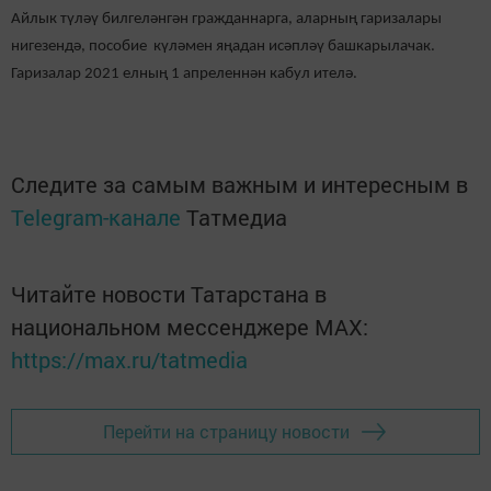
Айлык түләү билгеләнгән гражданнарга, аларның гаризалары
нигезендә, пособие күләмен яңадан исәпләү башкарылачак.
Гаризалар 2021 елның 1 апреленнән кабул ителә.
Следите за самым важным и интересным в
Telegram-канале
Татмедиа
Читайте новости Татарстана в
национальном мессенджере MАХ:
https://max.ru/tatmedia
Перейти на страницу новости