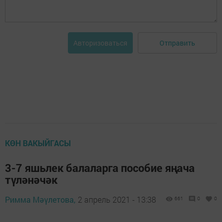
Отправить
Авторизоваться
КӨН ВАКЫЙГАСЫ
3-7 яшьлек балаларга пособие яңача
түләнәчәк
Римма Мәүлетова,
2 апрель 2021 - 13:38
661
0
0