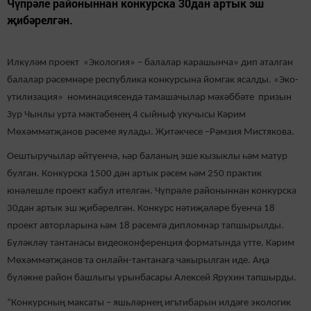
Чүпрәле районыннан конкурска 30дан артык эш
җибәрелгән.
Илкүләм проект «Экология» – балалар карашынча» дип аталган
балалар рәсемнәре республика конкурсына йомгак ясалды. «Эко-
утилизация» номинациясендә тамашачылар мәхәббәте призын
Зур Чынлы урта мәктәбенең 4 сыйныф укучысы Кәрим
Мөхәммәтҗанов рәсеме яулады. Җитәкчесе –Рәмзия Мистякова.
Оештыручылар әйтүенчә, һәр баланың эше кызыклы һәм матур
булган. Конкурска 1500 дән артык рәсем һәм 250 практик
юнәлешле проект кабул ителгән. Чүпрәле районыннан конкурска
30дан артык эш җибәрелгән. Конкурс нәтиҗәләре буенча 18
проект авторларына һәм 18 рәсемгә дипломнар тапшырылды.
Бүләкләү тантанасы видеоконференция форматында үтте. Кәрим
Мөхәммәтҗанов та онлайн-тантанага чакырылган иде. Аңа
бүләкне район башлыгы урынбасары Алексей Ярухин тапшырды.
“Конкурсның максаты – яшьләрнең игътибарын илдәге экологик