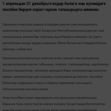
1 апрельдән 31 декабрьгә кадәр балага яңа күләмдәге
пособие бирүне сорап гариза тапшырырга мөмкин.
Гаризаны электрон рәвештә Бердәм дәүләт һәм муниципаль
хезмәтләр порталы яисә Татарстан Республикасының дәүләт һәм
муниципаль хезмәтләр порталы аша бирергә мөмкин. Бу хакта
республика матди ярдәм үзәгенең 18нче бүлекчәсе мөдире Гөлназ
Әюпова хәбәр итә.
Гаиләнең мохтаҗлыгын исәпләү өчен, хезмәт һәм эшкуарлык
эшчәнлегеннән кергән табышны, пенсия, стипендияләр, кертемнәр
буенча процентлар, милекне арендага бирү нәтиҗәсендә алынган
керем, алиментлар һәм социаль түләүләрне дә кертеп, пособие
билгеләр алдыннан соңгы 4 айдагы керемнәр турындагы
мәгълүматлар кулланылачак.
Әгәр пособие сорап мөрәҗәгать итү датасына гаиләнең җан
башына туры килә торган керем күләме Татарстанда билгеләнгән
җан башына туры килә торган яшәү минимумы күләменнән