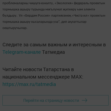
проблемаларны чишүгә юнәлтү, «Экология» федераль проектын
тормышка ашыру турында мәгълүмат җиткерү һәм элемтә
булдыру. Ул «Бердәм Россия» партиясенең «Чиста ил» проектын
тормышка ашыру кысаларында уза”, дип аңлаттылар
оештыручылар.
Следите за самым важным и интересным в
Telegram-канале
Татмедиа
Читайте новости Татарстана в
национальном мессенджере MАХ:
https://max.ru/tatmedia
Перейти на страницу новости