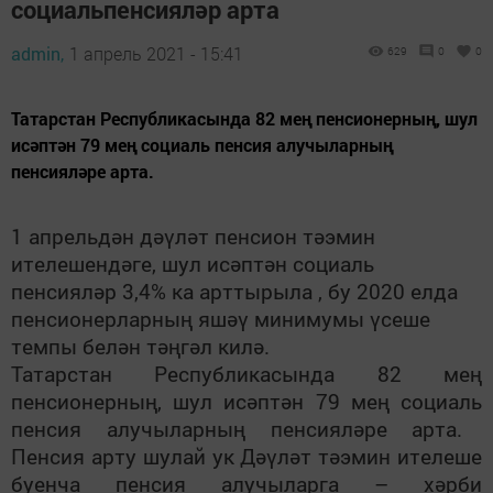
социальпенсияләр арта
admin,
1 апрель 2021 - 15:41
629
0
0
Татарстан Республикасында 82 мең пенсионерның, шул
исәптән 79 мең социаль пенсия алучыларның
пенсияләре арта.
1 апрельдән дәүләт пенсион тәэмин
ителешендәге, шул исәптән социаль
пенсияләр 3,4% ка арттырыла , бу 2020 елда
пенсионерларның яшәү минимумы үсеше
темпы белән тәңгәл килә.
Татарстан Республикасында 82 мең
пенсионерның, шул исәптән 79 мең
социаль
пенсия алучыларның пенсияләре арта.
Пенсия арту шулай ук Дәүләт тәэмин ителеше
буенча пенсия алучыларга – хәрби