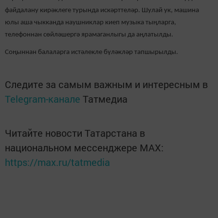
файдалану кирәклеге турында искәрттеләр. Шулай ук, машина
юлы аша чыкканда наушниклар киеп музыка тыңларга,
телефоннан сөйләшергә ярамаганлыгы да аңлатылды.
Соңыннан балаларга истәлекле бүләкләр тапшырылды.
Следите за самым важным и интересным в
Telegram-канале
Татмедиа
Читайте новости Татарстана в
национальном мессенджере MАХ:
https://max.ru/tatmedia