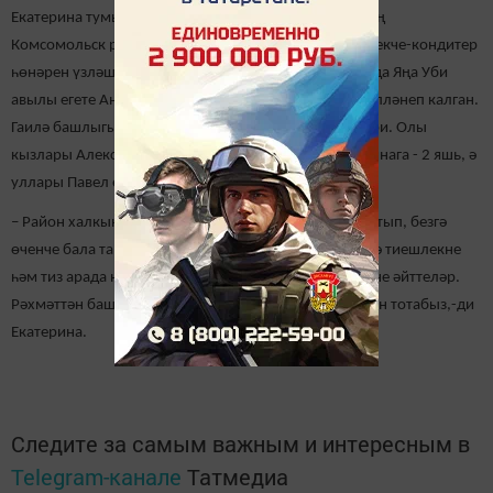
Екатерина тумышы белән Чувашия Республикасының
Комсомольск районыннан. Районга техникумга пешекче-кондитер
һөнәрен үзләштерү өчен укырга килгән һәм 2016 елда Яңа Уби
авылы егете Анатолий белән гаилә корып, монда төпләнеп калган.
Гаилә башлыгы Анатолий исә вахта белән эшләп йөри. Олы
кызлары Александрага - 4 яшь, икенче кызлары Ульянага - 2 яшь, ә
уллары Павел өч айлык кына әле.
– Район халкын социаль яклау бүлегеннән шалтыратып, безгә
өченче бала тапкан өчен 100 мең сум акча бирелергә тиешлекне
һәм тиз арада нинди документлар җыярга кирәклекне әйттеләр.
Рәхмәттән башка сүзебез юк. Акчаны да балалар өчен тотабыз,-ди
Екатерина.
Следите за самым важным и интересным в
Telegram-канале
Татмедиа