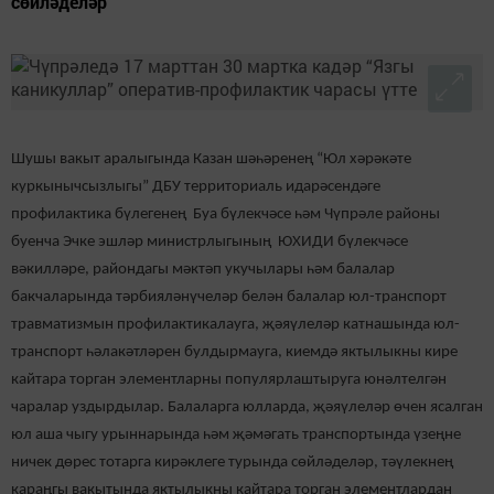
сөйләделәр
Шушы вакыт аралыгында Казан шәһәренең “Юл хәрәкәте
куркынычсызлыгы” ДБУ территориаль идарәсендәге
профилактика бүлегенең Буа бүлекчәсе һәм Чүпрәле районы
буенча Эчке эшләр министрлыгының ЮХИДИ бүлекчәсе
вәкилләре, райондагы мәктәп укучылары һәм балалар
бакчаларында тәрбияләнүчеләр белән балалар юл-транспорт
травматизмын профилактикалауга, җәяүлеләр катнашында юл-
транспорт һәлакәтләрен булдырмауга, киемдә яктылыкны кире
кайтара торган элементларны популярлаштыруга юнәлтелгән
чаралар уздырдылар. Балаларга юлларда, җәяүлеләр өчен ясалган
юл аша чыгу урыннарында һәм җәмәгать транспортында үзеңне
ничек дөрес тотарга кирәклеге турында сөйләделәр, тәүлекнең
караңгы вакытында яктылыкны кайтара торган элементлардан