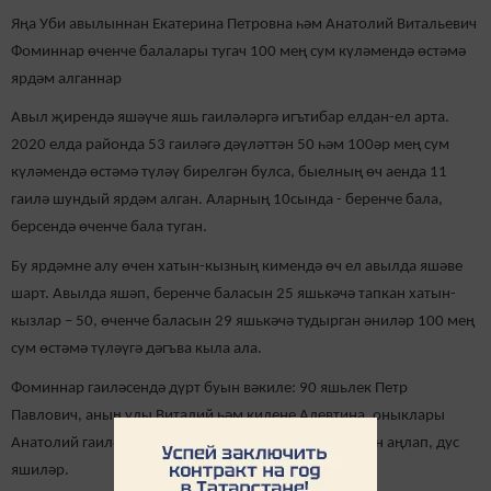
Яңа Уби авылыннан Екатерина Петровна һәм Анатолий Витальевич
Фоминнар өченче балалары тугач 100 мең сум күләмендә өстәмә
ярдәм алганнар
Авыл җирендә яшәүче яшь гаиләләргә игътибар елдан-ел арта.
2020 елда районда 53 гаиләгә дәүләттән 50 һәм 100әр мең сум
күләмендә өстәмә түләү бирелгән булса, быелның өч аенда 11
гаилә шундый ярдәм алган. Аларның 10сында - беренче бала,
берсендә өченче бала туган.
Бу ярдәмне алу өчен хатын-кызның кимендә өч ел авылда яшәве
шарт. Авылда яшәп, беренче баласын 25 яшькәчә тапкан хатын-
кызлар – 50, өченче баласын 29 яшькәчә тудырган әниләр 100 мең
сум өстәмә түләүгә дәгъва кыла ала.
Фоминнар гаиләсендә дүрт буын вәкиле: 90 яшьлек Петр
Павлович, аның улы Виталий һәм килене Алевтина, оныклары
Анатолий гаиләсе һәм аларның балалары бер-берсен аңлап, дус
яшиләр.