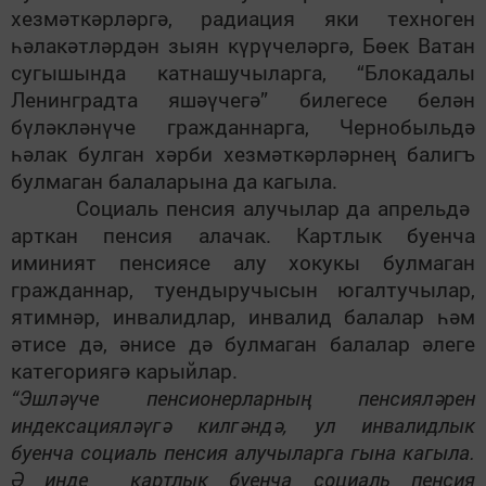
хезмәткәрләргә, радиация яки техноген
һәлакәтләрдән зыян күрүчеләргә, Бөек Ватан
сугышында катнашучыларга, “Блокадалы
Ленинградта яшәүчегә” билегесе белән
бүләкләнүче гражданнарга, Чернобыльдә
һәлак булган хәрби хезмәткәрләрнең балигъ
булмаган балаларына да кагыла.
С
оциаль
пенсия алучылар да апрельдә
арткан пенсия алачак. Картлык буенча
иминият пенсиясе алу хокукы булмаган
гражданнар, туендыручысын югалтучылар,
ятимнәр, инвалидлар, инвалид балалар һәм
әтисе дә, әнисе дә булмаган балалар әлеге
категориягә карыйлар.
“Эшләүче пенсионерларның пенсияләрен
индексацияләүгә килгәндә, ул инвалидлык
буенча социаль пенсия алучыларга гына кагыла.
Ә инде картлык буенча социаль пенсия