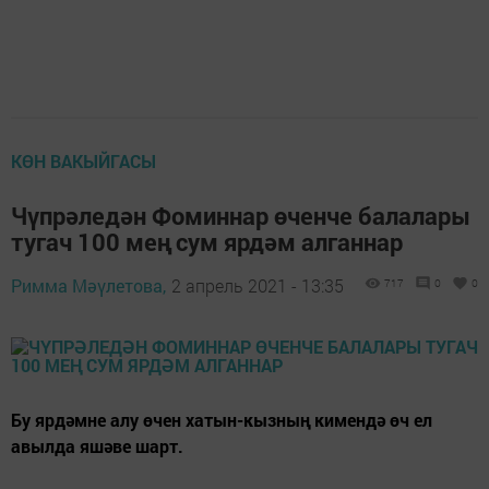
КӨН ВАКЫЙГАСЫ
Чүпрәледән Фоминнар өченче балалары
тугач 100 мең сум ярдәм алганнар
Римма Мәүлетова,
2 апрель 2021 - 13:35
717
0
0
Бу ярдәмне алу өчен хатын-кызның кимендә өч ел
авылда яшәве шарт.