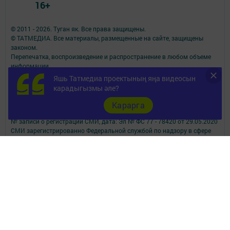
16+
© 2011 - 2026. Туган як. Все права защищены.
© ТАТМЕДИА. Все материалы, размещенные на сайте, защищены
законом.
Перепечатка, воспроизведение и распространение в любом объеме
информации,
размещенной на сайте, возможна только с письменного согласия
Яшь Татмедиа проектының яңа видеосын
редакций СМИ.
карадыгызмы әле?
При поддержке Республиканского агентства по печати и массовым
коммуникациям.
Карарга
Наименование СМИ: Туган як
№ записи о регистрации СМИ, дата: Эл № ФС 77 - 78420 от 29.05.2020
СМИ зарегистрированно Федеральной службой по надзору в сфере
связи,
информационных технологий и массовых коммуникаций
ФИО главного редактора: Фаизова Гулия Вакифовна
Адрес редакции: 422470, Российская Федерация, Республика
Татарстан, Дрожжановский район, село Старое Дрожжаное улица
А.Абязова, д.5
Телефон редакции: Тел.: 8 (843-75) 2-26-42 Факс: 8 (843-75) 2-23-43
Для сообщений о фактах коррупции электронная почта редакции:
tuganyak@bk.ru
Учредитель СМИ: АО «ТАТМЕДИА»