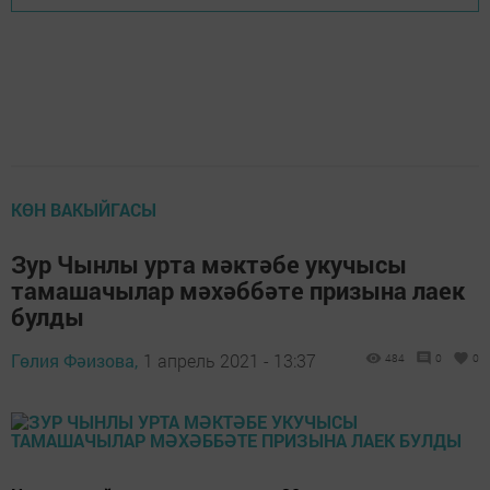
КӨН ВАКЫЙГАСЫ
Зур Чынлы урта мәктәбе укучысы
тамашачылар мәхәббәте призына лаек
булды
Гөлия Фәизова,
1 апрель 2021 - 13:37
484
0
0