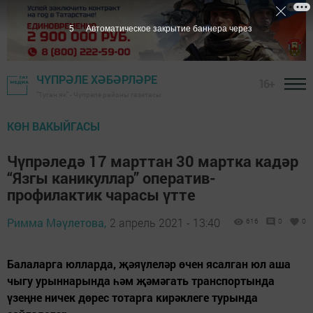
4
Автоматическое закрытие баннера через
ЧҮПРӘЛЕ ХӘБӘРЛӘРЕ
16+
"Туган як" - Чүпрәле районы газетасы
КӨН ВАКЫЙГАСЫ
Чүпрәледә 17 марттан 30 мартка кадәр
“Язгы каникуллар” оператив-
профилактик чарасы үтте
Римма Мәүлетова,
2 апрель 2021 - 13:40
616
0
0
Балаларга юлларда, җәяүлеләр өчен ясалган юл аша
чыгу урыннарында һәм җәмәгать транспортында
үзеңне ничек дөрес тотарга кирәклеге турында