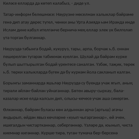
Киләсе елларда да көтеп калабыз, - диде ул.
Татар-информ белешмәсе: Нәүрүзне мөселман халыклар бәйрәме
генә дип атау дөрес түгел, чөнки аны Урта Азиядә һәм Иранда инде
Ислам дине кабул ителгәнче берничә мең еллар элек үк билгеләп
үтә торган булганнар.
Нәүрүздә табынга бодай, кукуруз, тары, арпа, борчак һ.б. оннан
пешерелгән түгәрәк табикмәк куелган. Шулай да бәйрәм күрке
булып шыттырылган бодай үрентесе саналган. Үзбәк, таҗик, төрек
һ.б. төрки халыкларда бүген дә бу күркәм йола сакланып калган.
Борынгы заманнарда яшьләр Нәүрүздә су буенда учак ягып, аның
тирәли әйлән-бәйлән уйнаганнар. Бөтен авыру-сырхау, бәла-
казалар иске елда калсын дип, олысы-кечесе учак аша сикергән.
Өлкәннәр, бәйрәм буласы көн алдыннан арча (артыш) агачы
яндырып, өйдән явыз көчләрне «куып чыгарганнар», өй эчен,
ишегалдын чистартканнар, себергәннәр. Үзләре дә, юынып, чиста
киемнәр кигәннәр. Күрше-тирә, туган-тумача бер-берсенә