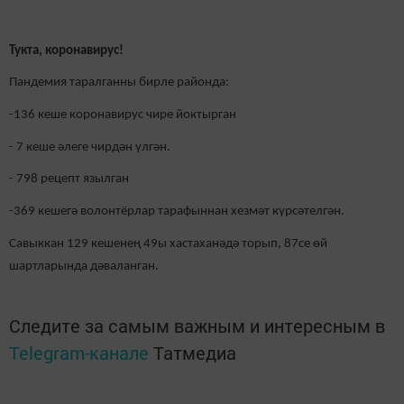
Тукта, коронавирус!
Пандемия таралганны бирле районда:
-136 кеше коронавирус чире йоктырган
- 7 кеше әлеге чирдән үлгән.
- 798 рецепт язылган
-369 кешегә волонтёрлар тарафыннан хезмәт күрсәтелгән.
Савыккан 129 кешенең 49ы хастаханәдә торып, 87се өй
шартларында дәваланган.
Следите за самым важным и интересным в
Telegram-канале
Татмедиа