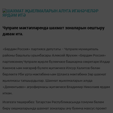
Чүпрәле мәктәпләрендә шахмат зоналарын оештыру
дәвам итә.
«Бердәм Россия» партиясе депутаты – Чүпрәле муниципаль
районы башлыгы урынбасары Алексей Ярухин «Бердәм Россия»
партиясенең Чүпрәле җирле бүлекчәсе башкарма секретаре Илдар
Каюмов һәм мәгариф бүлеге җитәкчесе Илсур Халитов белән
берлектә Уби урта мәктәбенә һәм Шланга мәктәбенә 3әр шахмат
җыелмасы тапшырдылар. Шахмат җыелмаларын алуда
«Дементьево» агрофирмасы җитәкчесе Владимир Николаев ярдәм
иткән.
Исегезгә төшерәбез: Татарстан Республикасында гомуми белем
бирү оешмаларында шахмат зоналары ачу буенча махсус проект