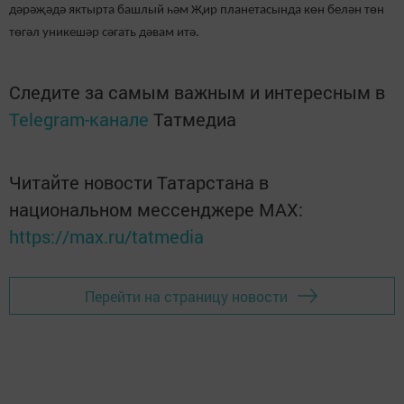
дәрәҗәдә яктырта башлый һәм Җир планетасында көн белән төн
төгәл уникешәр сәгать дәвам итә.
Следите за самым важным и интересным в
Telegram-канале
Татмедиа
Читайте новости Татарстана в
национальном мессенджере MАХ:
https://max.ru/tatmedia
Перейти на страницу новости