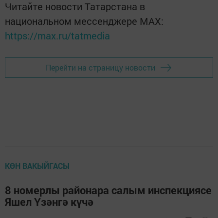
Читайте новости Татарстана в
национальном мессенджере MАХ:
https://max.ru/tatmedia
Перейти на страницу новости
КӨН ВАКЫЙГАСЫ
8 номерлы районара салым инспекциясе
Яшел Үзәнгә күчә