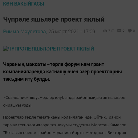
КӨН ВАКЫЙГАСЫ
Чүпрәле яшьләре проект яклый
Римма Мәүлетова,
25 март 2021 - 17:09
717
0
0
Чараның максаты–төрле форум һәм грант
компанияләрендә катнашу өчен әзер проектларны
тәкъдим итү булды.
«Созидание» яшүсмерләр клубында районның актив яшьләре
очрашуы узды.
Проектлар төрле тематиканы колачлаган иде. Әйтик, район
тармак технологияләре техникумы студенты Марсель Камалов
"Без авыл өчен!», район мәдәният йорты методисты Виктория