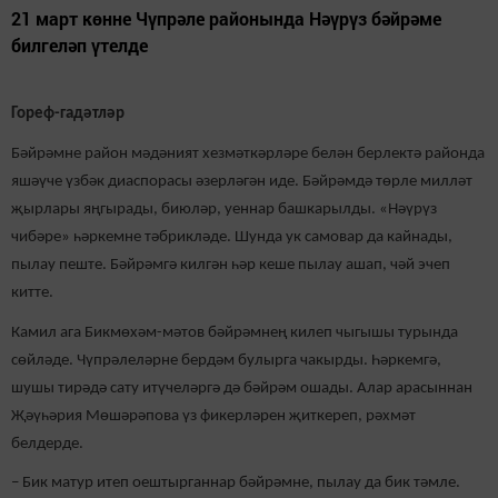
21 март көнне Чүпрәле районында Нәүрүз бәйрәме
билгеләп үтелде
Гореф-гадәтләр
Бәйрәмне район мәдәният хезмәткәрләре белән берлектә районда
яшәүче үзбәк диаспорасы әзерләгән иде. Бәйрәмдә төрле милләт
җырлары яңгырады, биюләр, уеннар башкарылды. «Нәүрүз
чибәре» һәркемне тәбрикләде. Шунда ук самовар да кайнады,
пылау пеште. Бәйрәмгә килгән һәр кеше пылау ашап, чәй эчеп
китте.
Камил ага Бикмөхәм-мәтов бәйрәмнең килеп чыгышы турында
сөйләде. Чүпрәлеләрне бердәм булырга чакырды. Һәркемгә,
шушы тирәдә сату итүчеләргә дә бәйрәм ошады. Алар арасыннан
Җәүһәрия Мөшәрәпова үз фикерләрен җиткереп, рәхмәт
белдерде.
– Бик матур итеп оештырганнар бәйрәмне, пылау да бик тәмле.