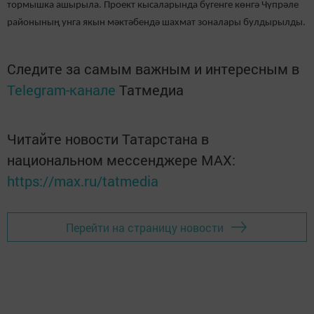
тормышка ашырыла. Проект кысаларында бүгенге көнгә Чүпрәле
районының унга якын мәктәбендә шахмат зоналары булдырылды.
Следите за самым важным и интересным в
Telegram-канале
Татмедиа
Читайте новости Татарстана в
национальном мессенджере MАХ:
https://max.ru/tatmedia
Перейти на страницу новости