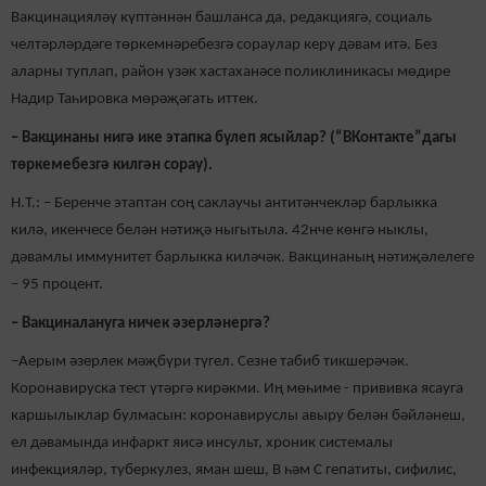
Вакцинацияләү күптәннән башланса да, редакциягә, социаль
челтәрләрдәге төркемнәребезгә сораулар керү дәвам итә. Без
аларны туплап, район үзәк хастаханәсе поликлиникасы мөдире
Надир Таһировка мөрәҗәгать иттек.
– Вакцинаны нигә ике этапка бүлеп ясыйлар? (“ВКонтакте”дагы
төркемебезгә килгән сорау).
Н.Т.: – Беренче этаптан соң саклаучы антитәнчекләр барлыкка
килә, икенчесе белән нәтиҗә ныгытыла. 42нче көнгә ныклы,
дәвамлы иммунитет барлыкка киләчәк. Вакцинаның нәтиҗәлелеге
– 95 процент.
– Вакциналануга ничек әзерләнергә?
–Аерым әзерлек мәҗбүри түгел. Сезне табиб тикшерәчәк.
Коронавируска тест үтәргә кирәкми. Иң мөһиме - прививка ясауга
каршылыклар булмасын: коронавируслы авыру белән бәйләнеш,
ел дәвамында инфаркт яисә инсульт, хроник системалы
инфекцияләр, туберкулез, яман шеш, В һәм С гепатиты, сифилис,