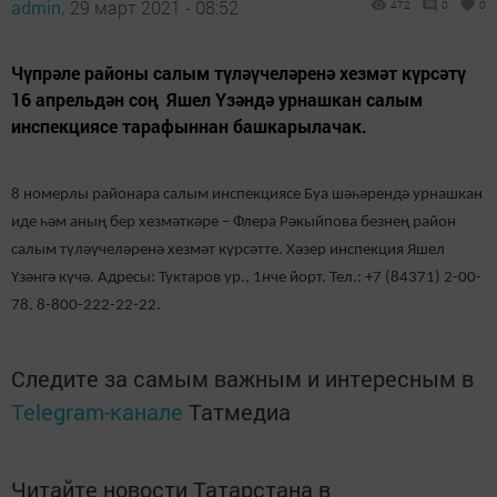
admin,
29 март 2021 - 08:52
472
0
0
Чүпрәле районы салым түләүчеләренә хезмәт күрсәтү
16 апрельдән соң Яшел Үзәндә урнашкан салым
инспекциясе тарафыннан башкарылачак.
8 номерлы районара салым инспекциясе Буа шәһәрендә урнашкан
иде һәм аның бер хезмәткәре – Флера Рәкыйпова безнең район
салым түләүчеләренә хезмәт күрсәтте. Хәзер инспекция Яшел
Үзәнгә күчә. Адресы: Туктаров ур., 1нче йорт. Тел.: +7 (84371) 2-00-
78. 8-800-222-22-22.
Следите за самым важным и интересным в
Telegram-канале
Татмедиа
Читайте новости Татарстана в