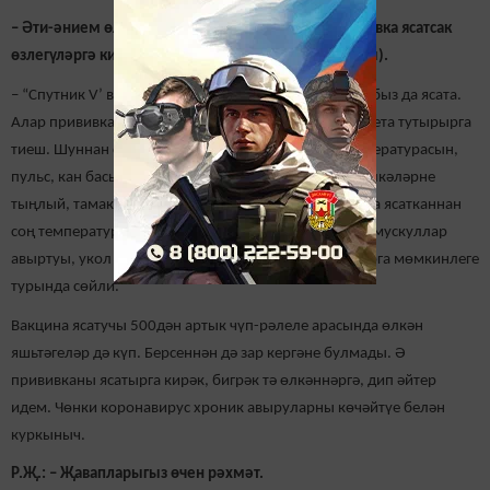
– Әти-әнием өлкән яшьтәге кешеләр. Аларга прививка ясатсак
өзлегүләргә китермәсме икән? (Гөлфия, Зур Чынлы).
– “Спутник V’ вакцинасын хөрмәтле пенсионерларыбыз да ясата.
Алар прививка ясатуга ирекле ризалык бирергә, анкета тутырырга
тиеш. Шуннан соң аларны табиб тикшерә – тән температурасын,
пульс, кан басымын, сатурацияне үлчи, йөрәк һәм үпкәләрне
тыңлый, тамакны карый. Һәм, билгеле инде, вакцина ясатканнан
соң температураның бераз күтәрелүе, буыннар һәм мускуллар
авыртуы, укол урынында авырту, бераз шешү булырга мөмкинлеге
турында сөйли.
Вакцина ясатучы 500дән артык чүп-рәлеле арасында өлкән
яшьтәгеләр дә күп. Берсеннән дә зар кергәне булмады. Ә
прививканы ясатырга кирәк, бигрәк тә өлкәннәргә, дип әйтер
идем. Чөнки коронавирус хроник авыруларны көчәйтүе белән
куркыныч.
Р.Җ.: – Җавапларыгыз өчен рәхмәт.