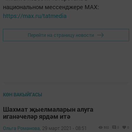
национальном мессенджере MАХ:
https://max.ru/tatmedia
Перейти на страницу новости
КӨН ВАКЫЙГАСЫ
Шахмат җыелмаларын алуга
иганәчеләр ярдәм итә
Ольга Романова,
29 март 2021 - 08:51
502
0
0