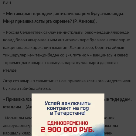
ВИЧ.
– Мин авырып терелдем, антитәнчекләрем булу ачыкланды.
Миңа прививка ясатырга кирәкме? (Р. Азизова).
– Россия Сәламәтлек саклау министрлыгы рекомендацияләрендә
ковид белән авырмаган һәм антитәнчекләре булмаган кешеләрне
вакциналарга кирәк, дип язылган. Ләкин хәзер, берничә айлык
тикшерүләр һәм тәҗрибәдән соң «Спутник V» вакцинасын хәвеф
төркемендәге авырып савыгучыларга кулланырга да рөхсәт
ителде.
Әгәр сез авырып савыктыгыз һәм прививка ясатырга килдегез икән,
бу хакта табибка әйтегез.
– Прививка ясатасым килә. Ләкин күптән түгел салкын тидердем,
ютәллим… (Алсу, Иске Чүпрәле).
–Йогышлы һәм йогышлы булмаган авыруларның, хроник
авыруларның кискенләшүе – вакцина-цияләү өчен вакытлы
каршылыклар. Сезгә ике-дүрт атна көтәргә туры киләчәк.