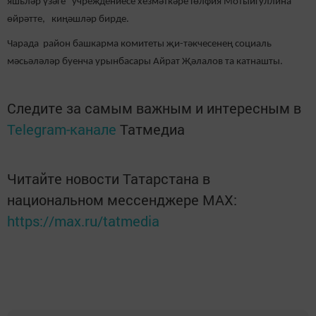
яшьләр үзәге” учреждениесе хезмәткәре Гөлфия Мотыйгуллина
өйрәтте, киңәшләр бирде.
Чарада район башкарма комитеты җи-тәкчесенең социаль
мәсьәләләр буенча урынбасары Айрат Җәлалов та катнашты.
Следите за самым важным и интересным в
Telegram-канале
Татмедиа
Читайте новости Татарстана в
национальном мессенджере MАХ:
https://max.ru/tatmedia