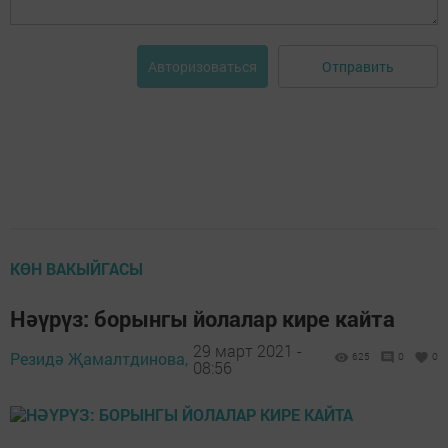
Отправить
Авторизоваться
КӨН ВАКЫЙГАСЫ
Нәүрүз: борынгы йолалар кире кайта
29 март 2021 -
Резидә Җамалтдинова,
625
0
0
08:56