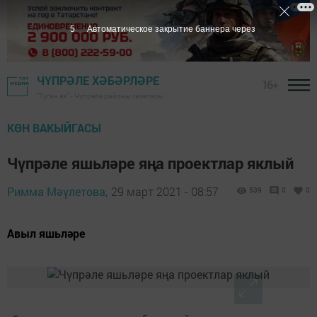
4
Автоматическое закрытие баннера через
ЧҮПРӘЛЕ ХӘБӘРЛӘРЕ
16+
"Туган як" - Чүпрәле районы газетасы
КӨН ВАКЫЙГАСЫ
Чүпрәле яшьләре яңа проектлар яклый
Римма Мәүлетова,
29 март 2021 - 08:57
539
0
0
Авыл яшьләре