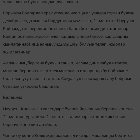
үпкәләшкән булса, яңадан дуслашкан.
Борынгы Болгарлар ерак үткәндә ике яңа ел уздыра торган булган:
декабрь аенда кышкы Нардуганны һәм язын, 21 мартта – Нәүрүзне.
Бәйрәмдә пешерелгән ботканы «Карга боткасы» дип атаганнар.
Калган ботканы җиргә чәчеп калдырганнар (янәсе, каргаларны
сыйлаганнар).Яңа елның уңдырышлы булуын теләп, җырлар
җырлаганнар.
Аллаһының бер генә булуын танып, Ислам дине кабул ителгәч,
моннан берничә гасыр элек мөселман илләрендә бу бәйрәмне
билгеләп үтү тыелып торган. Соңрак ул язны каршы алу бәйрәме
буларак үткәрелә башлаган.
Белешмә
Нәүрүз – Көнчыгыш календаре буенча Яңа елның беренче көненә –
21 мартка туры килә. 21 мартны галимнәр астрономик язның
беренче көне дип атыйлар.
Чөнки бу көнне Кояш җир шарының ике ярымшарын да бертигез