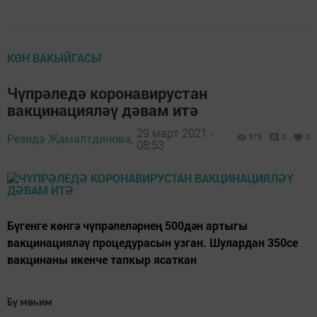
КӨН ВАКЫЙГАСЫ
Чүпрәледә коронавирустан
вакцинацияләү дәвам итә
29 март 2021 -
Резидә Җамалтдинова,
573
0
0
08:53
Бүгенге көнгә чүпрәлеләрнең 500дән артыгы
вакцинацияләү процедурасын узган. Шулардан 350се
вакцинаны икенче тапкыр ясаткан
Бу мөһим