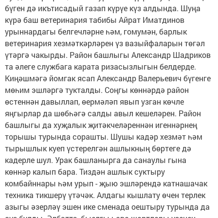
бүген дә икътисадый газап күрүе күз алдында. Шуңа
күрә баш ветеринария табибы Айрат Иматдинов
урыннардагы белгечләрне һәм, гомумән, барлык
ветеринария хезмәткәрләрен үз вазыйфаларын төгәл
үтәргә чакырды. Район башлыгы Александр Шадриков
та әлеге службага карата ризасызлыгын белдерде.
Киңәшмәгә йомгак ясап Александр Валерьевич бүгенге
мөһим эшләргә тукталды. Соңгы көннәрдә район
өстеннән давыллап, өермәләп явып узган көчле
яңгырлар да шөбһәгә салды авыл кешеләрен. Район
башлыгы да хуҗалык җитәкчеләреннән игеннәрнең
торышы турында сорашты. Шушы кадәр хезмәт һәм
тырышлык куеп үстерелгән ашлыкның бөртеге дә
кадерле шул. Урак башланырга да санаулы гына
көннәр калып бара. Тиздән ашлык суктыру
комбайннары һәм урып - җыю эшләрендә катнашачак
техника тикшерү үтәчәк. Алдагы кышлату өчен терлек
азыгы әзерләү эшен ике сменада оештыру турында да