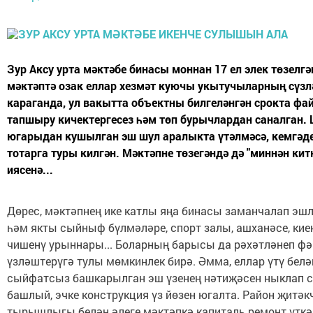
Зур Аксу урта мәктәбе бинасы моннан 17 ел элек төзелг
мәктәптә озак еллар хезмәт куючы укытучыларның сүзл
караганда, ул вакытта объектны билгеләнгән срокта фа
тапшыру кичектергесез һәм төп бурычлардан саналган. 
югарыдан кушылган эш шул аралыкта үтәлмәсә, кемгәд
тотарга туры килгән. Мәктәпне төзегәндә дә "миннән кит
иясенә...
Дөрес, мәктәпнең ике катлы яңа бинасы заманчалап эшл
һәм якты сыйныф бүлмәләре, спорт залы, ашханәсе, кие
чишенү урыннары... Боларның барысы да рәхәтләнеп фә
үзләштерүгә тулы мөмкинлек бирә. Әмма, еллар үтү белә
сыйфатсыз башкарылган эш үзенең нәтиҗәсен ныклап 
башлый, эчке конструкция үз йөзен югалта. Район җитәк
тырышлыгы белән әлеге мәктәпкә капиталь ремонт үткә