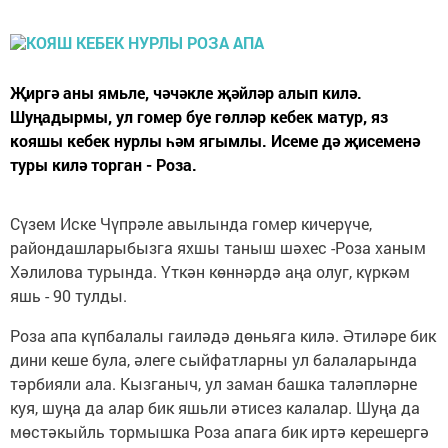
Җиргә аны ямьле, чәчәкле җәйләр алып килә.
Шуңадырмы, ул гомер буе гөлләр кебек матур, яз
кояшы кебек нурлы һәм ягымлы. Исеме дә җисеменә
туры килә торган - Роза.
Сүзем Иске Чүпрәле авылында гомер кичерүче,
райондашларыбызга яхшы таныш шәхес -Роза ханым
Хәлилова турында. Үткән көннәрдә аңа олуг, күркәм
яшь - 90 тулды.
Роза апа күпбалалы гаиләдә дөньяга килә. Әтиләре бик
дини кеше була, әлеге сыйфатларны ул балаларында
тәрбияли ала. Кызганыч, ул заман башка таләпләрне
куя, шуңа да алар бик яшьли әтисез калалар. Шуңа да
мөстәкыйль тормышка Роза апага бик иртә керешергә