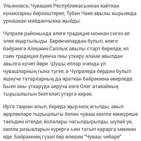
Ульяновск, Чувашия Республикасыннан кайткан
кунакларны берләштереп, Түбән Чәке авылы кырыенда
урнашкан мәйданчыкка җыйды.
Чүпрәле районында әлеге традиция моннан сигез ел
элек яңартылыды. Беренчеләрдән булып, әлеге
бәйрәмгә Алешкин-Саплык авылы старт бирелде, ел
саен традиция буенча пны үткәрү аләме авылдан
авылга күчеп йөри. Шушы еллар эчендә ул
чувашларның гына түгел, ә Чүпрәледә бердәм булып
яшәүче татарларның да яраткан бәйрәменә әверледе.
Быел аны үткәрүдә аеруча изге Олег атакайның
тырышлыгын билгеләп үтәргә кирәк.
Иртә таңнан алып, биредә җыр-моң агылды, авыл
җирлекләре тырышлыгы белән чуваш милли көнкүреше
тәкъдим ителде, йолалары чагылдырылды, шулай ук,
милли ризыкларын күрергә һәм татып карарга мөмкин
иде. Бәйрәмнең гүзәл бер өлешен "Чуваш чибәре"