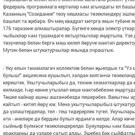
федераль программага кертәләр һәм агымдагы ел баш
Казанның "Созидание" төзү оешмасы төзекләндерү эшлә
башлап та җибәрә. Өч мең квадрат метрга якын түбәне я
176 тәрәзәне алмаштыралар. Бүгенге көндә электр үткәр
чыбыклар һәм түшәмдәге яктырткычлар яңартыла. Үзе 
төзүчеләр белән бергә мәш килеп йөрүче мәктәп директ
Мутин белән штукатурчылар янында очраштык.
- Уку елын тәмамлагач коллектив белән җыелдык та "Үз 
булыш!" акциясенә кушылып, хәлдән килгәнчә төзеклән
керештек. Укытучыларыбыз да, техник хезмәткәрләр дә
килмәде. Һәр көнне утызлап кеше мәктәбебезне яңартуд
Төшке кайнар ашны ашханәбездә пешерәбез. Вакытны ә
кайтып - китеп йөрү юк. Менә укытучыларыбыз штукату
дә үзләштерделәр, тел - теш тидерерлек түгел. Укучыла
әти - әниләре дә бердәм булып ярдәмгә килде. Алар көче
сыйныф бүлмәсе төзекләндерелде. Буяуларны һәм башка
яракларны да үзләре сатып алды. Эшебез бик сыйфатлы