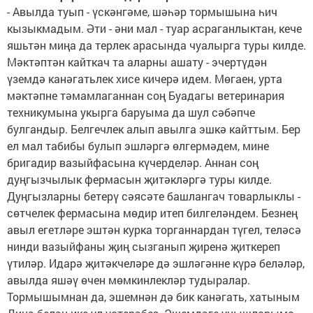
- Авылда туып - үскәнгәме, шәһәр тормышына һич
кызыкмадым. Әти - әни мал - туар асраганлыктан, кече
яшьтән миңа да терлек арасында чуалырга туры килде.
Мәктәптән кайткач та аларны ашату - эчертүдән
үземдә канәгатьлек хисе кичерә идем. Мөгаен, урта
мәктәпне тәмамлаганнан соң Буадагы ветеринария
техникумына укырга баруыма да шул сәбәпче
булгандыр. Белгечлек алып авылга эшкә кайттым. Бер
ел мал табибы булып эшләргә өлгермәдем, мине
бригадир вазыйфасына күчерделәр. Аннан соң
дуңгызчылык фермасын җитәкләргә туры килде.
Дуңгызларны бетерү сәясәте башлангач товарлыклы -
сөтчелек фермасына мөдир итеп билгеләндем. Безнең
авыл егетләре эштән курка торганнардан түгел, теләсә
нинди вазыйфаны җиң сызганып җиренә җиткереп
үтиләр. Идарә җитәкчеләре дә эшләгәнне күрә беләләр,
авылда яшәү өчен мөмкинлекләр тудыралар.
Тормышымнан да, эшемнән дә бик канәгать, хатыным