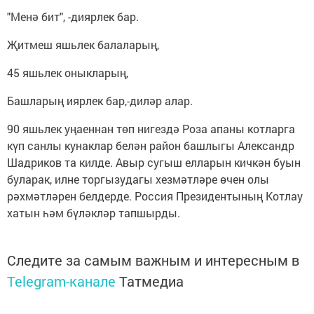
"Менә бит", -диярлек бар.
Җитмеш яшьлек балаларың,
45 яшьлек оныкларың,
Башларың иярлек бар,-диләр алар.
90 яшьлек уңаеннан төп нигездә Роза апаны котларга
күп санлы кунаклар белән район башлыгы Александр
Шадриков та килде. Авыр сугыш елларын кичкән буын
буларак, илне торгызудагы хезмәтләре өчен олы
рәхмәтләрен белдерде. Россия Президентының Котлау
хатын һәм бүләкләр тапшырды.
Следите за самым важным и интересным в
Telegram-канале
Татмедиа