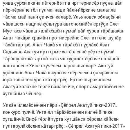
уява çурхи акана пӗтернӗ ятпа ирттернисӗр пуçне, вăл
пӗр-пӗринпе тӗл пулма, наци йăли-йӗркине малалла
тăсма май пани çинчен каларӗ. Ульяновск облаçӗнчи
чăвашсен наципе культура автономийӗн ертӳçи Олег
Мустаев чăваш халăхӗшӗн нумай вăй хурса тăрăшакан
Анат Чакăри храмăн протииерейне Олег аттене шупăр
тăхăнтартрӗ. Анат Чакă ял тăрăхӗн пуçлăхӗ Азат
Садыков Акатуя ирттерме хатӗрленнӗ çӗрте нумай
тăрăшулăх кăтартнă тата ял хуçалăх ӗçӗнче палăрнă
хастарсене Хисеп хучӗсем парса чысларӗ. Акатуй
уçăлнине Анат Чакă шкулӗнче вӗренекен çамрăксем
юрă-ташăсем урлă кăтартрӗç. Ертсе пыракансем
Акатуй халăхне тӗрлӗ вăйăсенче, спорт ăмăртăвӗсенче
хутшăнма чӗнчӗç.
Уявăн илемӗсенчен пӗри «Çӗпрел Акатуй пики-2017»
конкурс пулчӗ. Унта ял тăрăхӗсенчен килнӗ 8 пике
хутшăнчӗ. Виçӗ тӗрлӗ турта хутшăнса хӗрсем хăйсен
пултарулăхӗсене кăтартрӗç. «Çӗпрел Акатуй пики-2017»