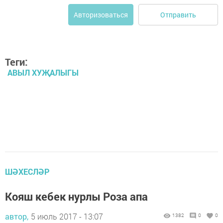
Отправить
Авторизоваться
Теги:
АВЫЛ ХУҖАЛЫГЫ
ШӘХЕСЛӘР
Кояш кебек нурлы Роза апа
автор,
5 июль 2017 - 13:07
1382
0
0