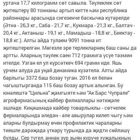
уртача 17,7 килограмм сөт савыла. Тәүлеклек сөт
җитештерү 80 тоннаны артып китте һәм республика
районнары арасында сигезенче баскычка күтәрелде
(Әтнә - 26,3 кг., Саба - 21,7 кг., Кукмара - 21,3 кг., Балтач -
20,4 кг., Актаныш - 19,1 кг., Мамадыш - 18,8 кг., Биектау -
18,8 кг.). Алты айда тулаем 9091 тонна ит
җитештерелгән. Мөгезле эре терлекләрнең баш саны да
артты. Аларның тәүлек саен 712 граммга үсүе тәэмин
ителде. Узган ел ул күрсәткеч 694 грамм иде. Яшь
үрчем алуда да уңай динамика күзәтелә. Алты айда
барлыгы 3372 баш бозау туган. 2016 ел белән
чагыштырганда 115 баш бозау артык алынган. Бу
юнәлештә "Цильна" җәмгыяте һәм "Ак Барс Чүпрәле"
агрофирмасының кайбер филиаллары нәтиҗәле
эшләде. Киңәшмәдә кайбер товарлыклы - сөтчелек
фермаларында әледән - әле авырулар килеп чыгу һәм
аларны булдырмау өчен профилактик чараларны
тиешле дәрәҗәдә үткәрү турында да җидти сөйләшү
булды. Сер түгел, аннан зур зыян күрүче хуҗалыкның