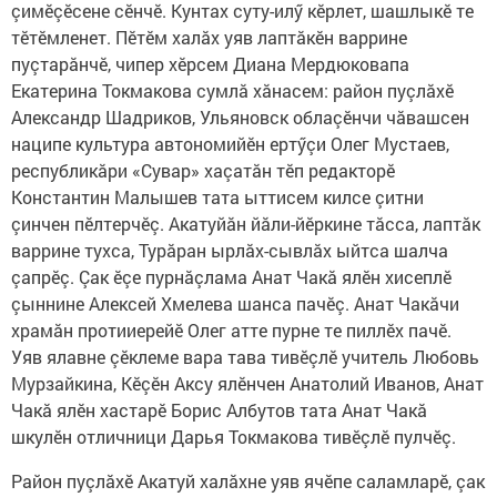
çимӗçӗсене сӗнчӗ. Кунтах суту-илӳ кӗрлет, шашлыкӗ те
тӗтӗмленет. Пӗтӗм халăх уяв лаптăкӗн варрине
пуçтарăнчӗ, чипер хӗрсем Диана Мердюковапа
Екатерина Токмакова сумлă хăнасем: район пуçлăхӗ
Александр Шадриков, Ульяновск облаçӗнчи чăвашсен
наципе культура автономийӗн ертӳçи Олег Мустаев,
республикăри «Сувар» хаçатăн тӗп редакторӗ
Константин Малышев тата ыттисем килсе çитни
çинчен пӗлтерчӗç. Акатуйăн йăли-йӗркине тăсса, лаптăк
варрине тухса, Турăран ырлăх-сывлăх ыйтса шалча
çапрӗç. Çак ӗçе пурнăçлама Анат Чакă ялӗн хисеплӗ
çыннине Алексей Хмелева шанса пачӗç. Анат Чакăчи
храмăн протииерейӗ Олег атте пурне те пиллӗх пачӗ.
Уяв ялавне çӗклеме вара тава тивӗçлӗ учитель Любовь
Мурзайкина, Кӗçӗн Аксу ялӗнчен Анатолий Иванов, Анат
Чакă ялӗн хастарӗ Борис Албутов тата Анат Чакă
шкулӗн отличници Дарья Токмакова тивӗçлӗ пулчӗç.
Район пуçлăхӗ Акатуй халăхне уяв ячӗпе саламларӗ, çак