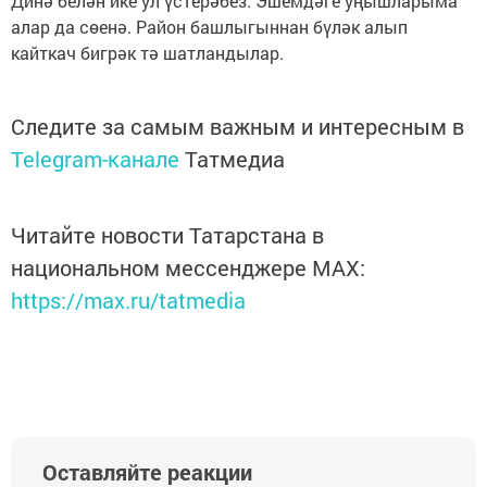
Динә белән ике ул үстерәбез. Эшемдәге уңышларыма
алар да сөенә. Район башлыгыннан бүләк алып
кайткач бигрәк тә шатландылар.
Следите за самым важным и интересным в
Telegram-канале
Татмедиа
Читайте новости Татарстана в
национальном мессенджере MАХ:
https://max.ru/tatmedia
Оставляйте реакции