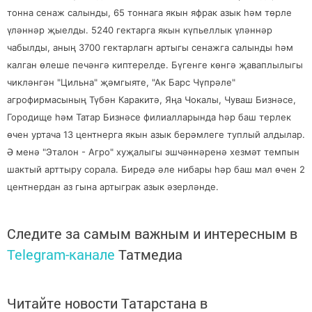
тонна сенаж салынды, 65 тоннага якын яфрак азык һәм төрле
үләннәр җыелды. 5240 гектарга якын күпьеллык үләннәр
чабылды, аның 3700 гектарлагн артыгы сенажга салынды һәм
калган өлеше печәнгә киптерелде. Бүгенге көнгә җаваплылыгы
чикләнгән "Цильна" җәмгыяте, "Ак Барс Чүпрәле"
агрофирмасының Түбән Каракитә, Яңа Чокалы, Чуваш Бизнәсе,
Городище һәм Татар Бизнәсе филиалларында һәр баш терлек
өчен уртача 13 центнерга якын азык берәмлеге туплый алдылар.
Ә менә "Эталон - Агро" хуҗалыгы эшчәннәренә хезмәт темпын
шактый арттыру сорала. Биредә әле нибары һәр баш мал өчен 2
центнердан аз гына артыграк азык әзерләнде.
Следите за самым важным и интересным в
Telegram-канале
Татмедиа
Читайте новости Татарстана в