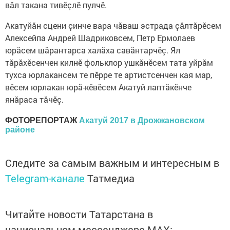
вăл такана тивӗçлӗ пулчӗ.
Акатуйăн сцени çинче вара чăваш эстрада çăлтăрӗсем
Алексейпа Андрей Шадриковсем, Петр Ермолаев
юрăсем шăрантарса халăха савăнтарчӗç. Ял
тăрăхӗсенчен килнӗ фольклор ушкăнӗсем тата уйрăм
тухса юрлакансем те пӗрре те артистсенчен кая мар,
вӗсем юрлакан юрă-кӗвӗсем Акатуй лаптăкӗнче
янăраса тăчӗç.
ФОТОРЕПОРТАЖ
Акатуй 2017 в Дрожжановском
районе
Следите за самым важным и интересным в
Telegram-канале
Татмедиа
Читайте новости Татарстана в
национальном мессенджере MАХ: