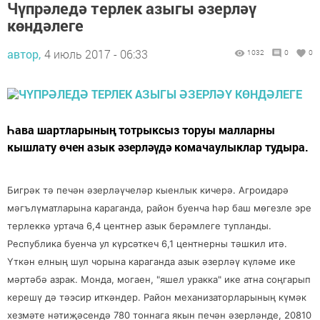
Чүпрәледә терлек азыгы әзерләү
көндәлеге
автор,
4 июль 2017 - 06:33
1032
0
0
Һава шартларының тотрыксыз торуы малларны
кышлату өчен азык әзерләүдә комачаулыклар тудыра.
Бигрәк тә печән әзерләүчеләр кыенлык кичерә. Агроидарә
мәгълүматларына караганда, район буенча һәр баш мөгезле эре
терлеккә уртача 6,4 центнер азык берәмлеге тупланды.
Республика буенча ул күрсәткеч 6,1 центнерны тәшкил итә.
Үткән елның шул чорына караганда азык әзерләү күләме ике
мәртәбә азрак. Монда, могаен, "яшел уракка" ике атна соңгарып
керешү дә тәэсир иткәндер. Район механизаторларының күмәк
хезмәте нәтиҗәсендә 780 тоннага якын печән әзерләнде, 20810