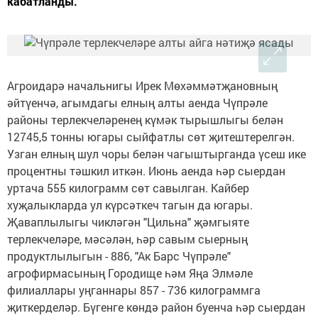
кабатланды.
Агроидарә начальнигы Ирек Мөхәммәтҗановның
әйтүенчә, агымдагы елның алты аенда Чүпрәле
районы терлекчеләренең күмәк тырышлыгы белән
12745,5 тонны югары сыйфатлы сөт җитештерелгән.
Узган елның шул чоры белән чагыштырганда үсеш ике
процентны тәшкил иткән. Июнь аенда һәр сыердан
уртача 555 килограмм сөт савылган. Кайбер
хуҗалыкларда ул күрсәткеч тагын да югары.
Җаваплылыгы чикләгән "Цильна" җәмгыяте
терлекчеләре, мәсәлән, һәр савым сыерның
продуктлылыгын - 886, "Ак Барс Чүпрәле"
агрофирмасының Городище һәм Яңа Элмәле
филиаллары уңганнары 857 - 736 килограммга
җиткерделәр. Бүгенге көндә район буенча һәр сыердан