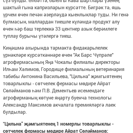
сүз булды. Әлбәттә, быелгы һава шартлары үзенең
шактый гына капризларын күрсәтте. Бигрәк тә, яшь
үрчем өчен печән әзерләүдә кыенлыклар туды. Ни генә
булмасын, маллардан тиешле күләмдә продукт алу
өчен һәр баш терлеккә 33 центнер азык берәмлеге
туплау бурычы үтәлергә тиеш.
Киңәшмә ахырында тармакта фидакарьлелек
үрнәкләре күрсәткәннәре өчен "Ак Барс Чүпрәле"
агрофирмасының Яңа Чокалы филиалы директоры
Илһам Хәлимов, Городище филиалының ветеринария
табибы Антонина Васильева, "Цильна" җәмгыятенең
товарлыклы - сөтчелек фермасы мөдире Айрат
Сөләйманов һәм П.В. Дементьев исемендәге
агрофирманың көтүне яңарту буенча технологы
Александр Максимов акчалата премияләргә лаек
булдылар.
"
Цильна" җәмгыятенең 1 номерлы товарлыклы -
сөтчелек фермасы мөдире Айрат Сөләйманов: