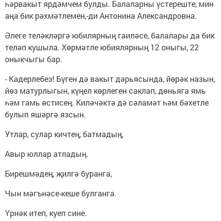
һәрвакыт ярдәмчем булды. Балаларны үстереште, мин
аңа бик рәхмәтлемен,-ди Антонина Александровна.
Әлеге теләкләргә юбилярның гаиләсе, балалары да бик
теләп кушыла. Хөрмәтле юбиялярның 12 оныгы, 22
оныкчыгы бар.
- Кадерлебез! Бүген дә вакыт дәрьясында, йөрәк назын,
йөз матурлыгын, күңел көрлеген саклап, дөньяга ямь
һәм гамь өстисең. Киләчәктә дә сәламәт һәм бәхетле
булып яшәргә язсын.
Утлар, сулар кичтең, батмадың,
Авыр юллар атладың.
Бирешмәдең, җилгә буранга,
Чын мәгънәсе-кеше булганга.
Үрнәк итеп, куеп сине.