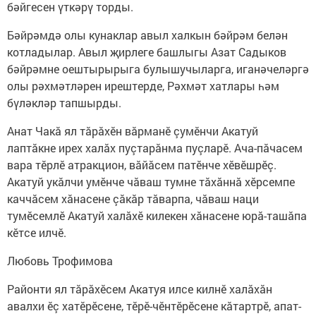
бәйгесен үткәрү торды.
Бәйрәмдә олы кунаклар авыл халкын бәйрәм белән
котладылар. Авыл җирлеге башлыгы Азат Садыков
бәйрәмне оештырырыга булышучыларга, иганәчеләргә
олы рәхмәтләрен ирештерде, Рәхмәт хатлары һәм
бүләкләр тапшырды.
Анат Чакă ял тăрăхӗн вăрманӗ çумӗнчи Акатуй
лаптăкне ирех халăх пуçтарăнма пуçларӗ. Ача-пăчасем
вара тӗрлӗ атракцион, вăйăсем патӗнче хӗвӗшрӗç.
Акатуй укăлчи умӗнче чăваш тумне тăхăннă хӗрсемпе
каччăсем хăнасене çăкăр тăварпа, чăваш наци
тумӗсемлӗ Акатуй халăхӗ килекен хăнасене юрă-ташăпа
кӗтсе илчӗ.
Любовь Трофимова
Районти ял тăрăхӗсем Акатуя илсе килнӗ халăхăн
авалхи ӗç хатӗрӗсене, тӗрӗ-чӗнтӗрӗсене кăтартрӗ, апат-