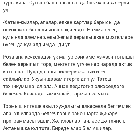
туры килә. Сугыш башланганын да бик яхшы хәтерли
ул.
-Хатын-кызлар, апалар, өлкән картлар барысы да
военкомат бинасы янына җыелды. Һәммәсенең
кулында аләмнәр, елый-елый аерылышкан мизгелләре
бүген дә күз алдымда, -ди ул.
Роза апа кечкенәдән үк матур сөйләме, үз-үзен тотышы
белән аерылып тора, мәктәптә үтүче һәр чарада актив
катнаша. Шуңа да аны пионервожатый итеп
сайлыйлар. Укуын дәвам итәргә дип ул Тәтеш
техникумына юл ала. Аннан педагогия өлкәсендәге
белемен Казанда тәмамлый, тормышка чыга.
Тормыш иптәше авыл хуҗалыгы өлкәсендә белгечлек
ала. Ул елларда белгечләрне районнарга җибәрү
программасы эшли. Хәлиловлар гаиләсе дә төянеп,
Актанышка юл тота. Биредә алар 5 ел яшиләр.