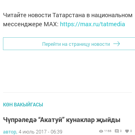
Читайте новости Татарстана в национальном
мессенджере MАХ:
https://max.ru/tatmedia
Перейти на страницу новости
КӨН ВАКЫЙГАСЫ
Чүпрәледә “Акатуй” кунаклар җыйды
автор,
4 июль 2017 - 06:39
1166
0
0