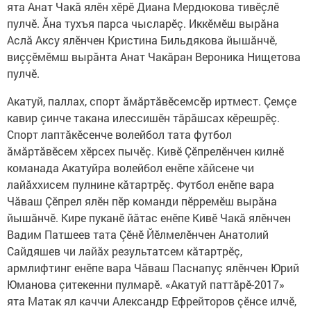
ята Анат Чакă ялӗн хӗрӗ Диана Мердюкова тивӗçлӗ
пулчӗ. Ăна тухъя парса чысларӗç. Иккӗмӗш вырăна
Аслă Аксу ялӗнчен Кристина Бильдякова йышăнчӗ,
виççӗмӗмш вырăнта Анат Чакăран Вероника Нищетова
пулчӗ.
Акатуй, паллах, спорт ăмăртăвӗсемсӗр иртмест. Çемçе
кавир çинче такана илессишӗн тăрăшсах кӗрешрӗç.
Спорт лаптăкӗсенче волейбол тата футбол
ăмăртăвӗсем хӗрсех пычӗç. Кивӗ Çӗпрелӗнчен килнӗ
команада Акатуйра волейбол енӗпе хăйсене чи
лайăххисем пулнине кăтартрӗç. Футбол енӗпе вара
Чăваш Çӗпрел ялӗн пӗр команди пӗрремӗш вырăна
йышăнчӗ. Кире пуканӗ йăтас енӗпе Кивӗ Чакă ялӗнчен
Вадим Патшеев тата Çӗнӗ Йӗлмелӗнчен Анатолий
Сайдяшев чи лайăх результатсем кăтартрӗç,
армлифтинг енӗпе вара Чăваш Паснапуç ялӗнчен Юрий
Юманова çитекенни пулмарӗ. «Акатуй паттăрӗ-2017»
ята Матак ял каччи Александр Ефрейторов çӗнсе илчӗ,