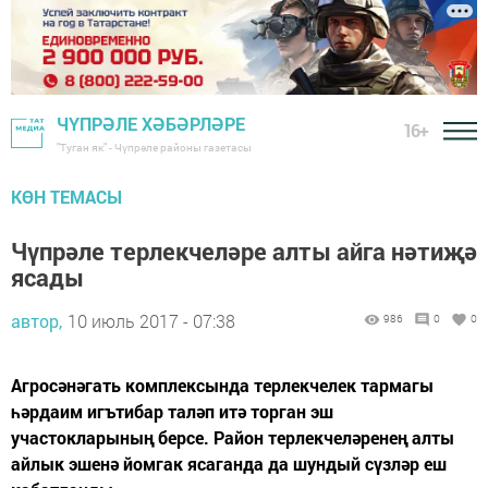
ЧҮПРӘЛЕ ХӘБӘРЛӘРЕ
16+
"Туган як" - Чүпрәле районы газетасы
КӨН ТЕМАСЫ
Чүпрәле терлекчеләре алты айга нәтиҗә
ясады
автор,
10 июль 2017 - 07:38
986
0
0
Агросәнәгать комплексында терлекчелек тармагы
һәрдаим игътибар таләп итә торган эш
участокларының берсе. Район терлекчеләренең алты
айлык эшенә йомгак ясаганда да шундый сүзләр еш