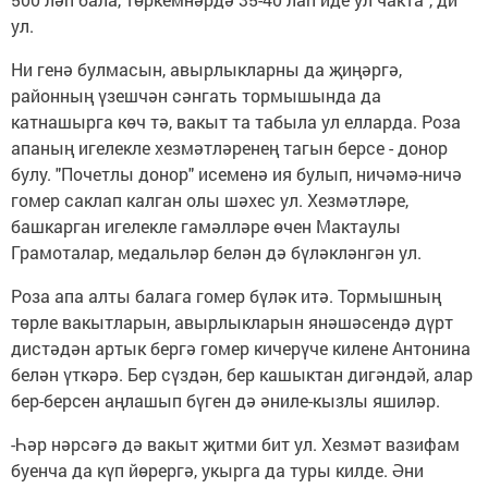
ул.
Ни генә булмасын, авырлыкларны да җиңәргә,
районның үзешчән сәнгать тормышында да
катнашырга көч тә, вакыт та табыла ул елларда. Роза
апаның игелекле хезмәтләренең тагын берсе - донор
булу. "Почетлы донор" исеменә ия булып, ничәмә-ничә
гомер саклап калган олы шәхес ул. Хезмәтләре,
башкарган игелекле гамәлләре өчен Мактаулы
Грамоталар, медальләр белән дә бүләкләнгән ул.
Роза апа алты балага гомер бүләк итә. Тормышның
төрле вакытларын, авырлыкларын янәшәсендә дүрт
дистәдән артык бергә гомер кичерүче килене Антонина
белән үткәрә. Бер сүздән, бер кашыктан дигәндәй, алар
бер-берсен аңлашып бүген дә әниле-кызлы яшиләр.
-Һәр нәрсәгә дә вакыт җитми бит ул. Хезмәт вазифам
буенча да күп йөрергә, укырга да туры килде. Әни