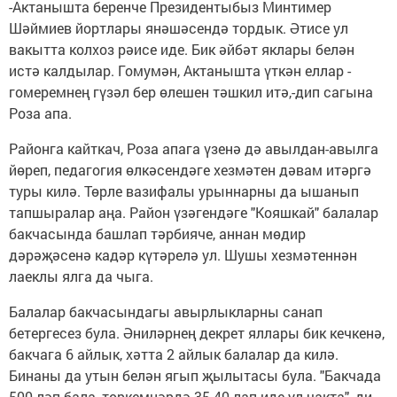
-Актанышта беренче Президентыбыз Минтимер
Шәймиев йортлары янәшәсендә тордык. Әтисе ул
вакытта колхоз рәисе иде. Бик әйбәт яклары белән
истә калдылар. Гомумән, Актанышта үткән еллар -
гомеремнең гүзәл бер өлешен тәшкил итә,-дип сагына
Роза апа.
Районга кайткач, Роза апага үзенә дә авылдан-авылга
йөреп, педагогия өлкәсендәге хезмәтен дәвам итәргә
туры килә. Төрле вазифалы урыннарны да ышанып
тапшыралар аңа. Район үзәгендәге "Кояшкай" балалар
бакчасында башлап тәрбияче, аннан мөдир
дәрәҗәсенә кадәр күтәрелә ул. Шушы хезмәтеннән
лаеклы ялга да чыга.
Балалар бакчасындагы авырлыкларны санап
бетергесез була. Әниләрнең декрет яллары бик кечкенә,
бакчага 6 айлык, хәтта 2 айлык балалар да килә.
Бинаны да утын белән ягып җылытасы була. "Бакчада
500 ләп бала, төркемнәрдә 35-40 лап иде ул чакта", ди