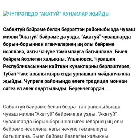
Сабантуй бәйрәме белән беррәттән районыбызда чуваш
милли "Акатуй" бәйрәме дә узды. "Акатуй" чувашларда
борын-борыннан игенчеләрнең иң олы бәйрәме
исәпләнә, язгы чәчүне тәмамлауга багышлана. Быел
бәйрәм йөзләгән халыкны, Ульяновск, Чувашия
Республикасыннан кайткан кунакларны берләштереп,
Түбән Чәке авылы кырыенда урнашкан мәйданчыкка
җыйды. Чүпрәле районында әлеге традиция моннан
сигез ел элек яңартылыды. Беренчеләрдән...
Сабантуй бәйрәме белән беррәттән районыбызда
чуваш милли "Акатуй" бәйрәме дә узды. "Акатуй"
чувашларда борын-борыннан игенчеләрнең иң олы
бәйрәме исәпләнә, язгы чәчүне тәмамлауга
багышлана. Быел бәйрәм йөзләгән халыкны,