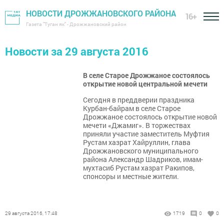
НОВОСТИ ДРОЖЖАНОВСКОГО РАЙОНА
16+
Газета "Туган як" - Дрожжановский район
Новости за 29 августа 2016
В селе Старое Дрожжаное состоялось
открытие новой центральной мечети
Сегодня в преддверии праздника
Курбан-байрам в селе Старое
Дрожжаное состоялось открытие новой
мечети «Джамиг». В торжествах
приняли участие заместитель Муфтия
Рустам хазрат Хайруллин, глава
Дрожжановского муниципального
района Александр Шадриков, имам-
мухтасиб Рустам хазрат Ракипов,
спонсоры и местные жители.
29 августа 2016, 17:48
1719
0
0