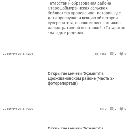
Татарстан и образования района
Старошаймурзинская сельская
библиотека провела час - истории, где
дети прослушали лекцию об истории
суверенитета, ознакомились с книжно -
иллюстративной выставкой: «Татарстан
- наш дом родной».
29 августа 2016, 12:06
1658
0
0
Открытие мечети "Җәмигъ" в
Дрожжановском районе (Часть 2-
фоторепортаж)
29 августа 2016, 10:20
0
0
0
Открытие мечети "Җәмигъ" в