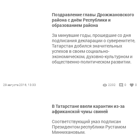
Поздравление главы Дрожжановского
района с днём Республики и
образованием района
За минувшие годы, прошедшие со дня
подписания декларации о суверенитете,
Татарстан добился значительных
успехов в своем социально-
экономическом, духовно-культурном и
общественно-политическом развитии.
29 августа 2016, 13:33
2202
0
0
В Татарстане ввели карантин из-за
африканской чумы свиней
Соответствующий указ подписан
Президентом республики Рустамом
Миннихановым.