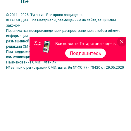
16+
© 2011 - 2026. Туган як. Все права защищены.
© ТАТМЕДИА. Все материалы, размещенные на сайте, защищены
законом.
Перепечатка, воспроизведение и распространение в любом объеме
информации,
размещенной на сайте, возможна только с письменного согласия
Все новости Татарстана - здесь
редакций СМИ.
При поддержке Республиканского агентства по печати и массовым
Подпишитесь
коммуникациям.
Наименование СМИ: Туган як
№ записи о регистрации СМИ, дата: Эл № ФС 77 - 78420 от 29.05.2020
СМИ зарегистрированно Федеральной службой по надзору в сфере
связи,
информационных технологий и массовых коммуникаций
ФИО главного редактора: Фаизова Гулия Вакифовна
Адрес редакции: 422470, Российская Федерация, Республика
Татарстан, Дрожжановский район, село Старое Дрожжаное улица
А.Абязова, д.5
Телефон редакции: Тел.: 8 (843-75) 2-26-42 Факс: 8 (843-75) 2-23-43
Для сообщений о фактах коррупции электронная почта редакции:
tuganyak@bk.ru
Учредитель СМИ: АО «ТАТМЕДИА»