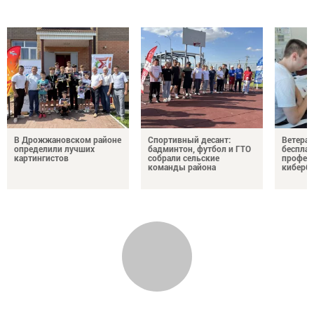
В Дрожжановском районе
Спортивный десант:
Ветера
определили лучших
бадминтон, футбол и ГТО
бесплат
картингистов
собрали сельские
профес
команды района
киберб